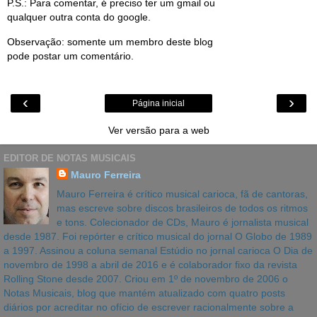
P.S.: Para comentar, é preciso ter um gmail ou
qualquer outra conta do google.
Observação: somente um membro deste blog
pode postar um comentário.
‹
›
Página inicial
Ver versão para a web
EDITOR DE NOTAS MUSICAIS
Mauro Ferreira
Mauro Ferreira é crítico musical carioca, fã de cantoras,
mas escreve sobre discos brasileiros de todos os ritmos
e tons. Colecionador de CDs, Mauro é jornalista musical
desde 1987. Foi repórter e crítico musical do jornal O Globo de 1989
a 1997. Assinou a coluna semanal Estúdio no jornal carioca O Dia de
novembro de 1998 a abril de 2016 e é colaborador fixo da revista
Rolling Stone desde 2007. Criou em 1º de novembro de 2006 o
Notas Musicais, blog que mantém atualizado com quatro posts
diários por acreditar no ofício de escrever racionalmente sobre a