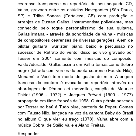
cearense transparece no repertório de seu segundo CD,
Valha, gravado entre os estúdios Navegantes (São Paulo,
SP) e Trilha Sonora (Fortaleza, CE) com produção e
arranjos de Dustan Gallas. Instrumentista polivalente, mas
conhecido pelo toque personalíssimo de sua guitarra,
Gallas irmana - através da sonoridade de Valha - músicas
de compositores cearenses de diversas gerações. Além de
pilotar guitarra, wurlizter, piano, baixo e percussão no
sucessor de Retrato do vento, disco ao vivo gravado por
Tesser em 2004 somente com músicas do compositor
Valdo Aderaldo, Gallas assina em Valha temas como Bolero
negro (letrado com versos do poeta cearense Fausto Nilo),
Monamú e Você tem medo de gostar de mim. A origem
francesa da cantora é evocada no repertório através da
abordagem de Démons et merveilles, canção de Maurice
Thiriet (1906 - 1972) e Jacques Prévert (1900 - 1977)
propagada em filme francês de 1958. Outra pérola pescada
por Tesser no baú é Tudo blue, parceria de Pepeu Gomes
com Fausto Nilo, lançada na voz da cantora Baby do Brasil
no álbum O que vier eu traço (1978). Valha abre com a
música Cobra, de Stélio Valle e Alano Freitas.
Responder