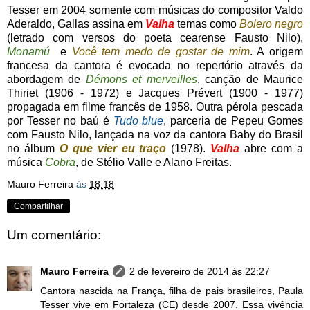
Tesser em 2004 somente com músicas do compositor Valdo
Aderaldo, Gallas assina em
Valha
temas como
Bolero negro
(letrado com versos do poeta cearense Fausto Nilo),
Monamú
e
Você tem medo de gostar de mim
. A origem
francesa da cantora é evocada no repertório através da
abordagem de
Démons et merveilles
, canção de Maurice
Thiriet (1906 - 1972) e Jacques Prévert (1900 - 1977)
propagada em filme francês de 1958. Outra pérola pescada
por Tesser no baú é
Tudo blue
, parceria de Pepeu Gomes
com Fausto Nilo, lançada na voz da cantora Baby do Brasil
no álbum
O que vier eu traço
(1978).
Valha
abre com a
música
Cobra
, de Stélio Valle e Alano Freitas.
Mauro Ferreira
às
18:18
Compartilhar
Um comentário:
Mauro Ferreira
2 de fevereiro de 2014 às 22:27
Cantora nascida na França, filha de pais brasileiros, Paula
Tesser vive em Fortaleza (CE) desde 2007. Essa vivência