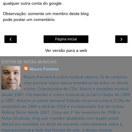
qualquer outra conta do google.
Observação: somente um membro deste blog
pode postar um comentário.
‹
›
Página inicial
Ver versão para a web
EDITOR DE NOTAS MUSICAIS
Mauro Ferreira
Mauro Ferreira é crítico musical carioca, fã de cantoras,
mas escreve sobre discos brasileiros de todos os ritmos
e tons. Colecionador de CDs, Mauro é jornalista musical
desde 1987. Foi repórter e crítico musical do jornal O Globo de 1989
a 1997. Assinou a coluna semanal Estúdio no jornal carioca O Dia de
novembro de 1998 a abril de 2016 e é colaborador fixo da revista
Rolling Stone desde 2007. Criou em 1º de novembro de 2006 o
Notas Musicais, blog que mantém atualizado com quatro posts
diários por acreditar no ofício de escrever racionalmente sobre a
mais emocional e bela das formas de arte, a deusa música.