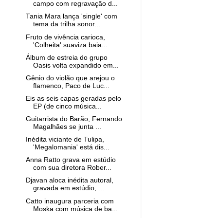
campo com regravação d...
Tania Mara lança 'single' com
tema da trilha sonor...
Fruto de vivência carioca,
'Colheita' suaviza baia...
Álbum de estreia do grupo
Oasis volta expandido em...
Gênio do violão que arejou o
flamenco, Paco de Luc...
Eis as seis capas geradas pelo
EP (de cinco música...
Guitarrista do Barão, Fernando
Magalhães se junta ...
Inédita viciante de Tulipa,
'Megalomania' está dis...
Anna Ratto grava em estúdio
com sua diretora Rober...
Djavan aloca inédita autoral,
gravada em estúdio, ...
Catto inaugura parceria com
Moska com música de ba...