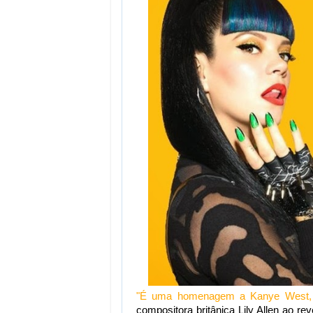
"É uma homenagem a Kanye West,
compositora britânica Lily Allen ao reve