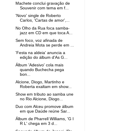
Machete conclui gravação de
Souvenir com tema em f...
'Novo' single de Roberto
Carlos, 'Cartas de amor',...
No Olho da Rua foca samba-
jazz em CD em que toca A...
Sem foco, voz afinada de
Andreia Mota se perde em ...
'Festa na aldeia' anuncia a
edição do álbum d'As G...
Álbum 'Adesivo' cola mais
quando Buchecha pega
bon...
Alcione, Diogo, Martinho e
Roberta exaltam em show...
Show em tributo ao samba une
no Rio Alcione, Diogo...
Duo com Alceu promove álbum
em que Daúde reúne Sar...
Álbum de Pharrell Williams, 'G I
R L' chega em 3 d...