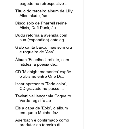
pagode no retrospectivo ...
Título do terceiro álbum de Lilly
Allen alude, 'se...
Disco solo de Pharrell reúne
Alicia, Daft Punk, Ju...
Dudu retorna à avenida com
sua (expandida) antolog...
Galo canta baixo, mas som cru
e roqueiro de 'Asa' ...
Álbum 'Espelhos' reflete, com
nitidez, a poesia de...
CD 'Midnight memories' expõe
o abismo entre One Di...
Isaar apresenta 'Todo calor',
CD gravado no passo ...
Taviani vai lançar via Coqueiro
Verde registro ao ...
Eis a capa de 'Éolo', o álbum
em que o Moinho faz ...
Auerbach é confirmado como
produtor do terceiro di...