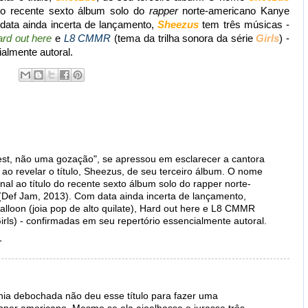
 do recente sexto álbum solo do
rapper
norte-americano Kanye
ata ainda incerta de lançamento,
Sheezus
tem três músicas -
rd out here
e
L8 CMMR
(tema da trilha sonora da série
Girls
) -
almente autoral.
, não uma gozação", se apressou em esclarecer a cantora
n ao revelar o título, Sheezus, de seu terceiro álbum. O nome
al ao título do recente sexto álbum solo do rapper norte-
Def Jam, 2013). Com data ainda incerta de lançamento,
alloon (joia pop de alto quilate), Hard out here e L8 CMMR
Girls) - confirmadas em seu repertório essencialmente autoral.
1
gênia debochada não deu esse título para fazer uma