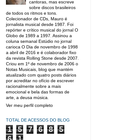
cantoras, mas escreve
sobre discos brasileiros
de todos os ritmos e tons.
Colecionador de CDs, Mauro é
jornalista musical desde 1987. Foi
repórter e crítico musical do jornal O
Globo de 1989 a 1997. Assinou a
coluna semanal Estúdio no jornal
carioca O Dia de novembro de 1998
a abril de 2016 e é colaborador fixo
da revista Rolling Stone desde 2007.
Criou em 1º de novembro de 2006 o
Notas Musicais, blog que mantém
atualizado com quatro posts diários
por acreditar no ofício de escrever
racionalmente sobre a mais
emocional e bela das formas de
arte, a deusa música.
Ver meu perfil completo
TOTAL DE ACESSOS DO BLOG
1
5
7
6
8
5
6
1