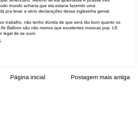
apper americano. Mesmo se ela ajoelhasse e jurasse três
o, todo mundo acharia que ela estaria fazendo uma
á pra levar a sério declarações dessa inglesinha genial.
vo trabalho, não tenho dúvida de que será tão bom quanto os
e Air Balloon são não menos que excelentes músicas pop. L8
legal de se ouvir.
5
Página inicial
Postagem mais antiga