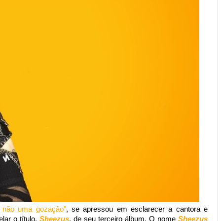
 não uma gozação"
, se apressou em esclarecer a cantora e
lar o título,
Sheezus
, de seu terceiro álbum. O nome
Sheezus