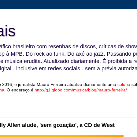
ais
fico brasileiro com resenhas de discos, críticas de show
 à MPB. Do rock ao funk. Do axé ao jazz. Passando por
 e música erudita. Atualizado diariamente. É proibida a 
gital - inclusive em redes sociais - sem a prévia autoriz
 2016, o jornalista Mauro Ferreira atualiza diariamente uma
coluna
so
na
.
O endereço é
http://g1.globo.com/musica/blog/mauro-ferreira/
illy Allen alude, 'sem gozação', a CD de West