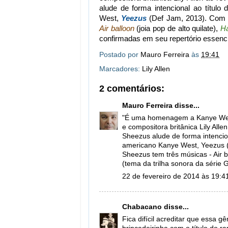
alude de forma intencional ao título
West,
Yeezus
(Def Jam, 2013). Com d
Air balloon
(joia pop de alto quilate),
Ha
confirmadas em seu repertório essenci
Postado por
Mauro Ferreira
às
19:41
Marcadores:
Lily Allen
2 comentários:
Mauro Ferreira
disse...
"É uma homenagem a Kanye West
e compositora britânica Lily Alle
Sheezus alude de forma intencion
americano Kanye West, Yeezus (
Sheezus tem três músicas - Air b
(tema da trilha sonora da série 
22 de fevereiro de 2014 às 19:4
Chabacano
disse...
Fica difícil acreditar que essa 