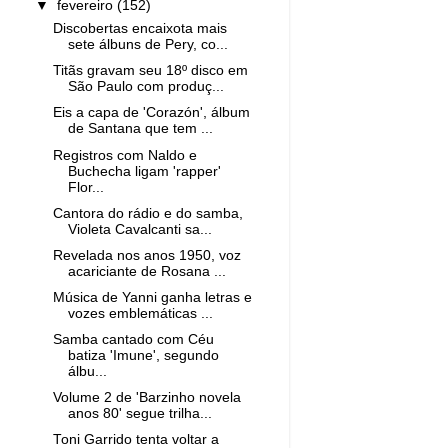
▼
fevereiro
(152)
Discobertas encaixota mais
sete álbuns de Pery, co...
Titãs gravam seu 18º disco em
São Paulo com produç...
Eis a capa de 'Corazón', álbum
de Santana que tem ...
Registros com Naldo e
Buchecha ligam 'rapper'
Flor...
Cantora do rádio e do samba,
Violeta Cavalcanti sa...
Revelada nos anos 1950, voz
acariciante de Rosana ...
Música de Yanni ganha letras e
vozes emblemáticas ...
Samba cantado com Céu
batiza 'Imune', segundo
álbu...
Volume 2 de 'Barzinho novela
anos 80' segue trilha...
Toni Garrido tenta voltar a