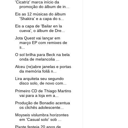
'Cicatriz' marca início da
promoção do álbum de in...
Eis as 12 músicas do álbum
'Shakira' e a capa do s...
Eis a capa de 'Bailar en la
cueva', o álbum de Dre...
Jota Quest vai lançar em
março EP com remixes de
s...
O sol brilha para Beck na bela
onda de melancolia ...
Alceu (re)abre janelas e portas
da memória foliã n...
Lira arquiteta seu segundo
disco solo, de novo com...
Primeiro CD de Thiago Martins
vai para a loja em a...
Produção de Bonadio acentua
os clichês adolescente...
Moyseis vislumbra horizontes
em 'Casual solo' sob ...
Pixote festeja 20 anos de