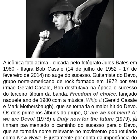
A icônica foto acima - clicada pelo fotógrafo Jules Bates em
1980 - flagra Bob Casale (14 de julho de 1952 - 17 de
fevereiro de 2014) no auge do sucesso. Guitarrista do Devo,
grupo norte-americano de rock formado em 1972 por seu
irmão Gerald Casale, Bob desfrutava na época o sucesso
do terceiro álbum da banda,
Freedom of choice
, lançado
naquele ano de 1980 com a música,
Whip it
(Gerald Casale
e Mark Mothersbaugh), que se tornaria o maior hit do Devo.
Os dois primeiros álbuns do grupo,
Q: are we not men? A:
we are Devo!
(1978) e
Duty now for the future
(1979), já
tinham pavimentado o caminho do sucesso para o Devo,
que se tornaria nome relevante no movimento pop rotulado
como
New Wave
. É justamente por conta da importância do