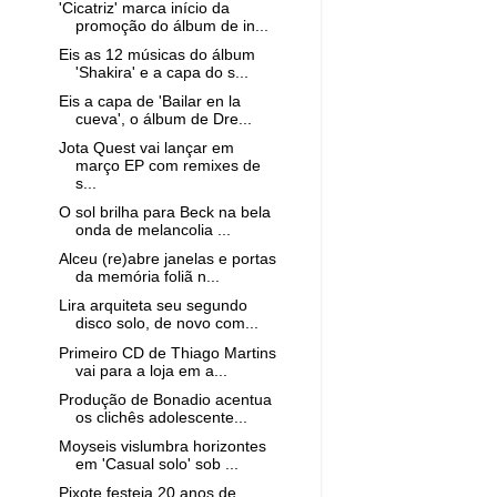
'Cicatriz' marca início da
promoção do álbum de in...
Eis as 12 músicas do álbum
'Shakira' e a capa do s...
Eis a capa de 'Bailar en la
cueva', o álbum de Dre...
Jota Quest vai lançar em
março EP com remixes de
s...
O sol brilha para Beck na bela
onda de melancolia ...
Alceu (re)abre janelas e portas
da memória foliã n...
Lira arquiteta seu segundo
disco solo, de novo com...
Primeiro CD de Thiago Martins
vai para a loja em a...
Produção de Bonadio acentua
os clichês adolescente...
Moyseis vislumbra horizontes
em 'Casual solo' sob ...
Pixote festeja 20 anos de