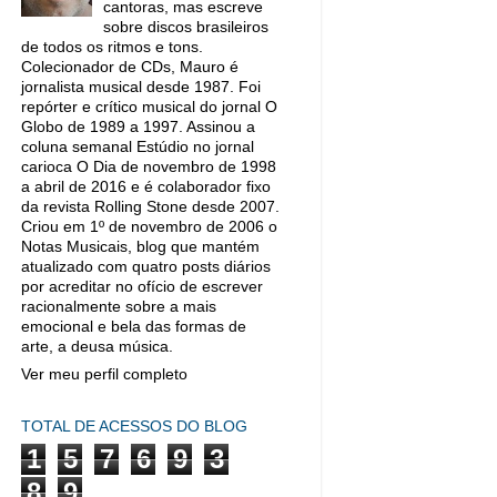
cantoras, mas escreve
sobre discos brasileiros
de todos os ritmos e tons.
Colecionador de CDs, Mauro é
jornalista musical desde 1987. Foi
repórter e crítico musical do jornal O
Globo de 1989 a 1997. Assinou a
coluna semanal Estúdio no jornal
carioca O Dia de novembro de 1998
a abril de 2016 e é colaborador fixo
da revista Rolling Stone desde 2007.
Criou em 1º de novembro de 2006 o
Notas Musicais, blog que mantém
atualizado com quatro posts diários
por acreditar no ofício de escrever
racionalmente sobre a mais
emocional e bela das formas de
arte, a deusa música.
Ver meu perfil completo
TOTAL DE ACESSOS DO BLOG
1
5
7
6
9
3
8
9