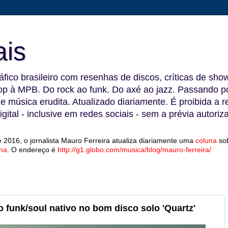
ais
fico brasileiro com resenhas de discos, críticas de show
 à MPB. Do rock ao funk. Do axé ao jazz. Passando por
 e música erudita. Atualizado diariamente. É proibida a 
gital - inclusive em redes sociais - sem a prévia autoriz
 2016, o jornalista Mauro Ferreira atualiza diariamente uma
coluna
so
na
.
O endereço é
http://g1.globo.com/musica/blog/mauro-ferreira/
o funk/soul nativo no bom disco solo 'Quartz'