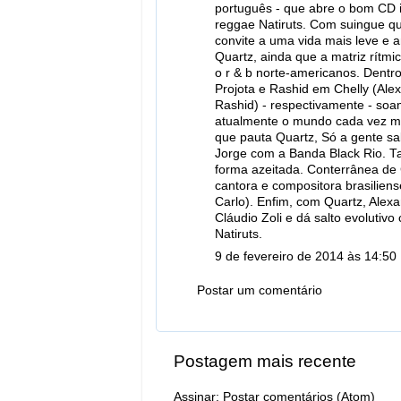
português - que abre o bom CD in
reggae Natiruts. Com suingue q
convite a uma vida mais leve e 
Quartz, ainda que a matriz rítmi
o r & b norte-americanos. Dentr
Projota e Rashid em Chelly (Alex
Rashid) - respectivamente - soam
atualmente o mundo cada vez ma
que pauta Quartz, Só a gente s
Jorge com a Banda Black Rio. T
forma azeitada. Conterrânea de
cantora e compositora brasiliense
Carlo). Enfim, com Quartz, Alex
Cláudio Zoli e dá salto evoluti
Natiruts.
9 de fevereiro de 2014 às 14:50
Postar um comentário
Postagem mais recente
Assinar:
Postar comentários (Atom)