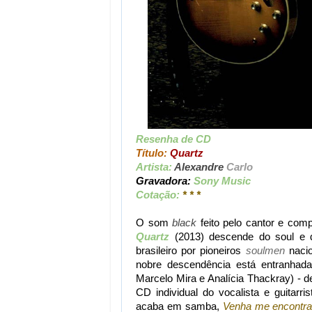
Resenha de CD
Título:
Quartz
Artista:
Alexandre
Carlo
Gravadora:
Sony Music
Cotação:
* * *
O som
black
feito pelo cantor e comp
Quartz
(2013) descende do soul e d
brasileiro por pioneiros
soulmen
nacio
nobre descendência está entranhad
Marcelo Mira e Analícia Thackray) - 
CD individual do vocalista e guitarr
acaba em samba,
Venha me encontra