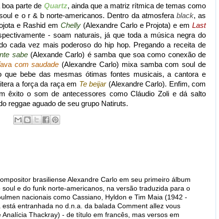
 boa parte de
Quartz
, ainda que a matriz rítmica de temas como
soul e o r & b norte-americanos. Dentro da atmosfera
black
, as
rojota e Rashid em
Chelly
(Alexandre Carlo e Projota) e em
Last
spectivamente - soam naturais, já que toda a música negra do
ndo cada vez mais poderoso do hip hop. Pregando a receita de
nte sabe
(Alexande Carlo) é samba que soa como conexão de
Tava
com saudade
(Alexandre Carlo) mixa samba com soul de
lo que bebe das mesmas ótimas fontes musicais, a cantora e
eitera a força da raça em
Te beijar
(Alexandre Carlo). Enfim, com
om êxito o som de antecessores como Cláudio Zoli e dá salto
do reggae aguado de seu grupo Natiruts.
compositor brasiliense Alexandre Carlo em seu primeiro álbum
 soul e do funk norte-americanos, na versão traduzida para o
 soulmen nacionais como Cassiano, Hyldon e Tim Maia (1942 -
 está entranhada no d.n.a. da balada Comment allez vous
 Analícia Thackray) - de título em francês, mas versos em