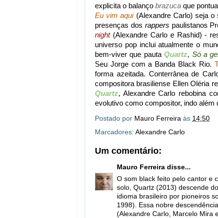
explicita o balanço
brazuca
que pontua
Eu vim aqui
(Alexandre Carlo) seja o 
presenças dos
rappers
paulistanos P
night
(Alexandre Carlo e Rashid) - re
universo pop inclui atualmente o mu
bem-viver que pauta
Quartz
,
Só a ge
Seu Jorge com a Banda Black Rio.
forma azeitada. Conterrânea de Car
compositora brasiliense Ellen Oléria r
Quartz
, Alexandre Carlo rebobina c
evolutivo como compositor, indo além 
Postado por
Mauro Ferreira
às
14:50
Marcadores:
Alexandre Carlo
Um comentário:
Mauro Ferreira
disse...
O som black feito pelo cantor e 
solo, Quartz (2013) descende do
idioma brasileiro por pioneiros
1998). Essa nobre descendência
(Alexandre Carlo, Marcelo Mira e