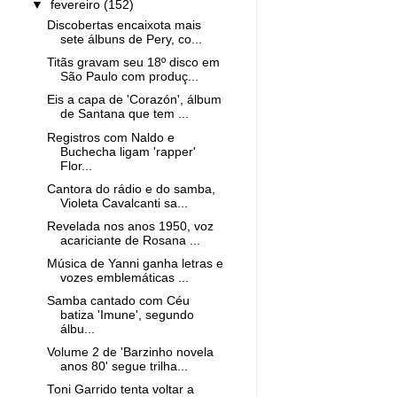
▼
fevereiro
(152)
Discobertas encaixota mais
sete álbuns de Pery, co...
Titãs gravam seu 18º disco em
São Paulo com produç...
Eis a capa de 'Corazón', álbum
de Santana que tem ...
Registros com Naldo e
Buchecha ligam 'rapper'
Flor...
Cantora do rádio e do samba,
Violeta Cavalcanti sa...
Revelada nos anos 1950, voz
acariciante de Rosana ...
Música de Yanni ganha letras e
vozes emblemáticas ...
Samba cantado com Céu
batiza 'Imune', segundo
álbu...
Volume 2 de 'Barzinho novela
anos 80' segue trilha...
Toni Garrido tenta voltar a