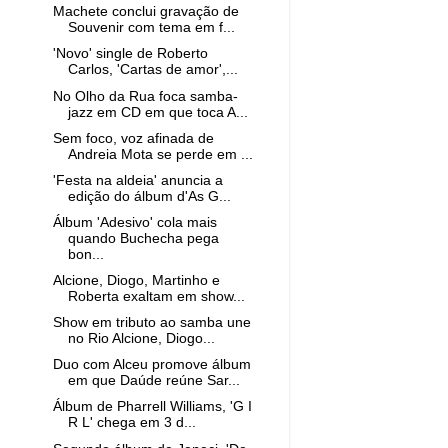
Machete conclui gravação de
Souvenir com tema em f...
'Novo' single de Roberto
Carlos, 'Cartas de amor',...
No Olho da Rua foca samba-
jazz em CD em que toca A...
Sem foco, voz afinada de
Andreia Mota se perde em ...
'Festa na aldeia' anuncia a
edição do álbum d'As G...
Álbum 'Adesivo' cola mais
quando Buchecha pega
bon...
Alcione, Diogo, Martinho e
Roberta exaltam em show...
Show em tributo ao samba une
no Rio Alcione, Diogo...
Duo com Alceu promove álbum
em que Daúde reúne Sar...
Álbum de Pharrell Williams, 'G I
R L' chega em 3 d...