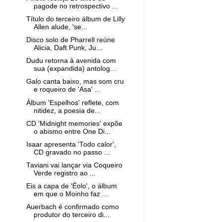
pagode no retrospectivo ...
Título do terceiro álbum de Lilly
Allen alude, 'se...
Disco solo de Pharrell reúne
Alicia, Daft Punk, Ju...
Dudu retorna à avenida com
sua (expandida) antolog...
Galo canta baixo, mas som cru
e roqueiro de 'Asa' ...
Álbum 'Espelhos' reflete, com
nitidez, a poesia de...
CD 'Midnight memories' expõe
o abismo entre One Di...
Isaar apresenta 'Todo calor',
CD gravado no passo ...
Taviani vai lançar via Coqueiro
Verde registro ao ...
Eis a capa de 'Éolo', o álbum
em que o Moinho faz ...
Auerbach é confirmado como
produtor do terceiro di...