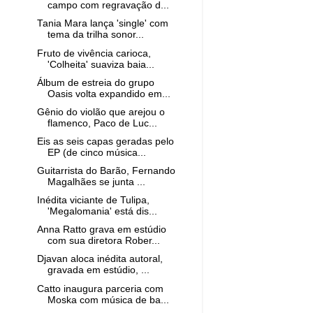
campo com regravação d...
Tania Mara lança 'single' com
tema da trilha sonor...
Fruto de vivência carioca,
'Colheita' suaviza baia...
Álbum de estreia do grupo
Oasis volta expandido em...
Gênio do violão que arejou o
flamenco, Paco de Luc...
Eis as seis capas geradas pelo
EP (de cinco música...
Guitarrista do Barão, Fernando
Magalhães se junta ...
Inédita viciante de Tulipa,
'Megalomania' está dis...
Anna Ratto grava em estúdio
com sua diretora Rober...
Djavan aloca inédita autoral,
gravada em estúdio, ...
Catto inaugura parceria com
Moska com música de ba...