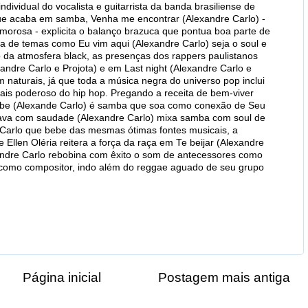
dividual do vocalista e guitarrista da banda brasiliense de
ue acaba em samba, Venha me encontrar (Alexandre Carlo) -
amorosa - explicita o balanço brazuca que pontua boa parte de
ca de temas como Eu vim aqui (Alexandre Carlo) seja o soul e
o da atmosfera black, as presenças dos rappers paulistanos
andre Carlo e Projota) e em Last night (Alexandre Carlo e
 naturais, já que toda a música negra do universo pop inclui
is poderoso do hip hop. Pregando a receita de bem-viver
abe (Alexande Carlo) é samba que soa como conexão de Seu
ava com saudade (Alexandre Carlo) mixa samba com soul de
 Carlo que bebe das mesmas ótimas fontes musicais, a
 Ellen Oléria reitera a força da raça em Te beijar (Alexandre
andre Carlo rebobina com êxito o som de antecessores como
vo como compositor, indo além do reggae aguado de seu grupo
Página inicial
Postagem mais antiga