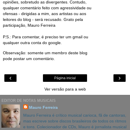
opiniões, sobretudo as divergentes. Contudo,
qualquer comentário feito com agressividade ou
ofensas - dirigidas a mim, aos artistas ou aos
leitores do blog - será recusado. Grato pela
participação, Mauro Ferreira
P.S.: Para comentar, é preciso ter um gmail ou
qualquer outra conta do google.
Observação: somente um membro deste blog
pode postar um comentário.
‹
›
Página inicial
Ver versão para a web
EDITOR DE NOTAS MUSICAIS
Mauro Ferreira
Mauro Ferreira é crítico musical carioca, fã de cantoras,
mas escreve sobre discos brasileiros de todos os ritmos
e tons. Colecionador de CDs, Mauro é jornalista musical