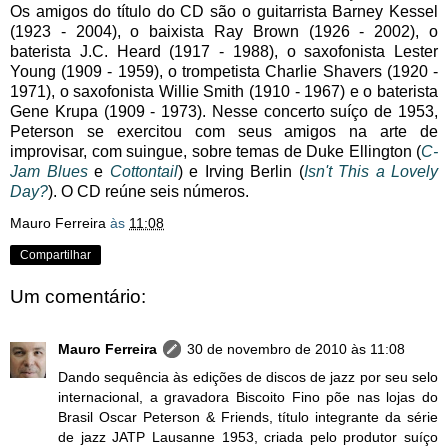
Os amigos do título do CD são o guitarrista Barney Kessel
(1923 - 2004), o baixista Ray Brown (1926 - 2002), o
baterista J.C. Heard (1917 - 1988), o saxofonista Lester
Young (1909 - 1959), o trompetista Charlie Shavers (1920 -
1971), o saxofonista Willie Smith (1910 - 1967) e o baterista
Gene Krupa (1909 - 1973). Nesse concerto suíço de 1953,
Peterson se exercitou com seus amigos na arte de
improvisar, com suingue, sobre temas de Duke Ellington (
C-
Jam Blues
e
Cottontail
) e Irving Berlin (
Isn't This a Lovely
Day?
). O CD reúne seis números.
Mauro Ferreira
às
11:08
Compartilhar
Um comentário:
Mauro Ferreira
30 de novembro de 2010 às 11:08
Dando sequência às edições de discos de jazz por seu selo
internacional, a gravadora Biscoito Fino põe nas lojas do
Brasil Oscar Peterson & Friends, título integrante da série
de jazz JATP Lausanne 1953, criada pelo produtor suíço