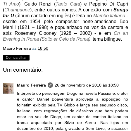
Ti Amo
), Guido Renzi (
Tanto Cara
) e Peppino Di Capri
(
Champagne
), entre outros nomes. A conexão com
Songs
for U
(álbum cantado em inglês) é feita no
Mambo Italiano
-
escrito em 1954 pelo compositor norte-americano Bob
Merrill (1921 – 1998) e popularizado na voz da cantora e
atriz Rosemary Clooney (1928 – 2002) - e em
On an
Evening in Roma (Sotto er Celo de Roma)
, tema bilíngue.
Mauro Ferreira
às
18:50
Compartilhar
Um comentário:
Mauro Ferreira
26 de novembro de 2010 às 18:50
Intérprete do personagem Diogo na novela Passione, o ator
e cantor Daniel Boaventura aproveita a exposição no
folhetim exibido pela TV Globo e lança seu segundo disco,
Italiano, com regravações de clássicos que bem podem
estar na voz de Diogo, um cantor de cantina italiana na
trama arquitetada por Silvio de Abreu. Nas lojas em
dezembro de 2010, pela gravadora Som Livre, o sucessor