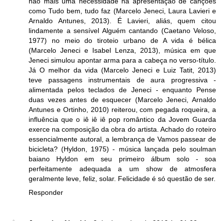
não mais uma necessidade na apresentação de canções
como Tudo bem, tudo faz (Marcelo Jeneci, Laura Lavieri e
Arnaldo Antunes, 2013). É Lavieri, aliás, quem citou
lindamente a sensível Alguém cantando (Caetano Veloso,
1977) no meio do tiroteio urbano de A vida é bélica
(Marcelo Jeneci e Isabel Lenza, 2013), música em que
Jeneci simulou apontar arma para a cabeça no verso-título.
Já O melhor da vida (Marcelo Jeneci e Luiz Tatit, 2013)
teve passagens instrumentais de aura progressiva -
alimentada pelos teclados de Jeneci - enquanto Pense
duas vezes antes de esquecer (Marcelo Jeneci, Arnaldo
Antunes e Ortinho, 2010) reiterou, com pegada roqueira, a
influência que o iê iê iê pop romântico da Jovem Guarda
exerce na composição da obra do artista. Achado do roteiro
essencialmente autoral, a lembrança de Vamos passear de
bicicleta? (Hyldon, 1975) - música lançada pelo soulman
baiano Hyldon em seu primeiro álbum solo - soa
perfeitamente adequada a um show de atmosfera
geralmente leve, feliz, solar. Felicidade é só questão de ser.
Responder