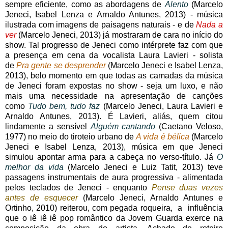
sempre eficiente, como as abordagens de
Alento
(Marcelo
Jeneci, Isabel Lenza e Arnaldo Antunes, 2013) - música
ilustrada com imagens de paisagens naturais - e de
Nada a
ver
(Marcelo Jeneci, 2013) já mostraram de cara no início do
show. Tal progresso de Jeneci como intérprete faz com que
a presença em cena da vocalista Laura Lavieri - solista
de
Pra gente se desprender
(Marcelo Jeneci e Isabel Lenza,
2013), belo momento em que todas as camadas da música
de Jeneci foram expostas no show - seja um luxo, e não
mais uma necessidade na apresentação de canções
como
Tudo bem, tudo faz
(Marcelo Jeneci, Laura Lavieri e
Arnaldo Antunes, 2013). É Lavieri, aliás, quem citou
lindamente a sensível
Alguém cantando
(Caetano Veloso,
1977) no meio do tiroteio urbano de
A vida é bélica
(Marcelo
Jeneci e Isabel Lenza, 2013), música em que Jeneci
simulou apontar arma para a cabeça no verso-título. Já
O
melhor da vida
(Marcelo Jeneci e Luiz Tatit, 2013) teve
passagens instrumentais de aura progressiva - alimentada
pelos teclados de Jeneci - enquanto
Pense duas vezes
antes de esquecer
(Marcelo Jeneci, Arnaldo Antunes e
Ortinho, 2010) reiterou, com pegada roqueira, a influência
que o iê iê iê pop romântico da Jovem Guarda exerce na