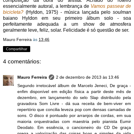
composição da obra do artista. Achado do roteiro
essencialmente autoral, a lembrança de
Vamos passear de
bicicleta?
(Hyldon, 1975) - música lançada pelo
soulman
baiano Hyldon em seu primeiro álbum solo - soa
perfeitamente adequada a um show de atmosfera
geralmente leve, feliz, solar. Felicidade é só questão de ser.
Mauro Ferreira
às
13:46
Compartilhar
4 comentários:
Mauro Ferreira
2 de dezembro de 2013 às 13:46
Segundo irretocável álbum de Marcelo Jeneci, De graça -
enfim disponível em edição física a partir deste mês de
dezembro, em lançamento do selo Slap distribuído pela
gravadora Som Livre - dá sua receita de bem-viver em
repertório que concilia leveza pop com densas camadas de
sons. O disco é pontuado por arranjos de cordas, em sua
maioria orquestradas com maestria pelo pianista Eumir
Deodato. Em essência, o cancioneiro do CD De graça
prega a valorização das coisas boas e simples da vida