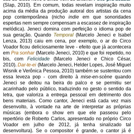
(Slap, 2010). Em comum, todas revelam inspiração muito
acima da média da produção autoral dos artistas da cena
pop contemporânea (nicho
indie
em que sonoridades
espertas nem sempre compensam a escassez de inspiração
melódica). Jeneci domina com perfeição o idioma pop de
sua geração. Quando
Temporal
(Marcelo Jeneci e Isabel
Lenza, 2013) caiu em cena, por exemplo, o ar do Circo
Voador ficou deliciosamente leve - efeito que já acontecera
em
Pra sonhar
(Marcelo Jeneci, 2010) e que foi repetido, no
bis, com
Felicidade
(Marcelo Jeneci e Chico César,
2010).
Dar-te-ei
(Marcelo Jeneci, Helder Lopes, José Miguel
Wisnik e Verônica Pessoa, 2010) também se sustentou com
essa leveza pop - com direito à
mise-en-scène
quando
Jeneci se deitou na beira do palco e se permitiu ser
acarinhado pelo público, traduzindo no gesto o sentido da
letra, que valoriza a entrega pessoal em detrimento dos
bens materiais. Como cantor, Jeneci está cada vez mais
desenvolto, à vontade na arte de interpretar as próprias
músicas (embora o show em que ele passeou pelo
repertório de Roberto Carlos, apresentado no próprio Circo
Voador em julho de 2012, já tenha sinalizado tal
desenvoltura). Se o compositor é grande, o cantor já é