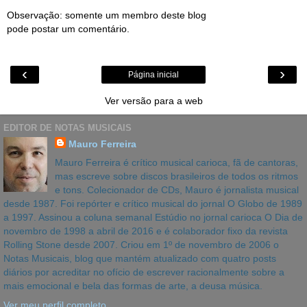
Observação: somente um membro deste blog
pode postar um comentário.
‹
›
Página inicial
Ver versão para a web
EDITOR DE NOTAS MUSICAIS
Mauro Ferreira
Mauro Ferreira é crítico musical carioca, fã de cantoras,
mas escreve sobre discos brasileiros de todos os ritmos
e tons. Colecionador de CDs, Mauro é jornalista musical
desde 1987. Foi repórter e crítico musical do jornal O Globo de 1989
a 1997. Assinou a coluna semanal Estúdio no jornal carioca O Dia de
novembro de 1998 a abril de 2016 e é colaborador fixo da revista
Rolling Stone desde 2007. Criou em 1º de novembro de 2006 o
Notas Musicais, blog que mantém atualizado com quatro posts
diários por acreditar no ofício de escrever racionalmente sobre a
mais emocional e bela das formas de arte, a deusa música.
Ver meu perfil completo