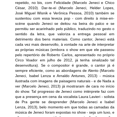
repetido, no bis, com Felicidade (Marcelo Jeneci e Chico
César, 2010). Dar-te-ei (Marcelo Jeneci, Helder Lopes,
José Miguel Wisnik e Verônica Pessoa, 2010) também se
sustentou com essa leveza pop - com direito à mise-en-
scène quando Jeneci se deitou na beira do palco e se
permitiu ser acarinhado pelo público, traduzindo no gesto o
sentido da letra, que valoriza a entrega pessoal em
detrimento dos bens materiais. Como cantor, Jeneci está
cada vez mais desenvolto, à vontade na arte de interpretar
as próprias músicas (embora o show em que ele passeou
pelo repertório de Roberto Carlos, apresentado no próprio
Circo Voador em julho de 2012, já tenha sinalizado tal
desenvoltura). Se o compositor é grande, o cantor já é
sempre eficiente, como as abordagens de Alento (Marcelo
Jeneci, Isabel Lenza e Arnaldo Antunes, 2013) - música
ilustrada com imagens de paisagens naturais - e de Nada a
ver (Marcelo Jeneci, 2013) já mostraram de cara no início
do show. Tal progresso de Jeneci como intérprete faz com
que a presença em cena da vocalista Laura Lavieri - solista
de Pra gente se desprender (Marcelo Jeneci e Isabel
Lenza, 2013), belo momento em que todas as camadas da
música de Jeneci foram expostas no show - seja um luxo, e