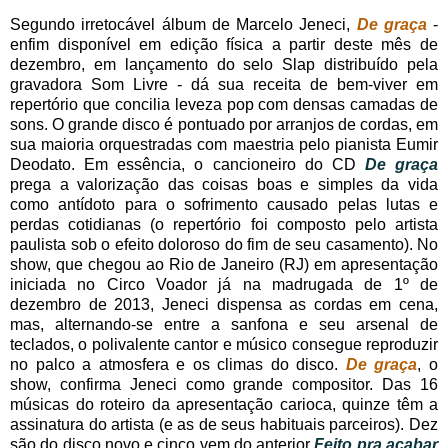
Segundo irretocável álbum de Marcelo Jeneci,
De graça
-
enfim disponível em edição física a partir deste mês de
dezembro, em lançamento do selo Slap distribuído pela
gravadora Som Livre - dá sua receita de bem-viver em
repertório que concilia leveza pop com densas camadas de
sons. O grande disco é pontuado por arranjos de cordas, em
sua maioria orquestradas com maestria pelo pianista Eumir
Deodato. Em essência, o cancioneiro do CD
De graça
prega a valorização das coisas boas e simples da vida
como antídoto para o sofrimento causado pelas lutas e
perdas cotidianas (o repertório foi composto pelo artista
paulista sob o efeito doloroso do fim de seu casamento). No
show, que chegou ao Rio de Janeiro (RJ) em apresentação
iniciada no Circo Voador já na madrugada de 1º de
dezembro de 2013, Jeneci dispensa as cordas em cena,
mas, alternando-se entre a sanfona e seu arsenal de
teclados, o polivalente cantor e músico consegue reproduzir
no palco a atmosfera e os climas do disco.
De graça
, o
show, confirma Jeneci como grande compositor. Das 16
músicas do roteiro da apresentação carioca, quinze têm a
assinatura do artista (e as de seus habituais parceiros). Dez
são do disco novo e cinco vem do anterior
Feito pra acabar