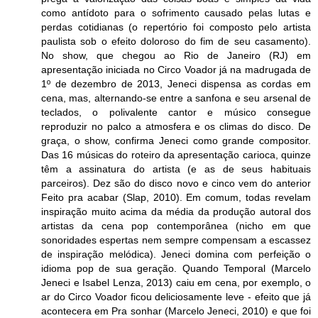
como antídoto para o sofrimento causado pelas lutas e
perdas cotidianas (o repertório foi composto pelo artista
paulista sob o efeito doloroso do fim de seu casamento).
No show, que chegou ao Rio de Janeiro (RJ) em
apresentação iniciada no Circo Voador já na madrugada de
1º de dezembro de 2013, Jeneci dispensa as cordas em
cena, mas, alternando-se entre a sanfona e seu arsenal de
teclados, o polivalente cantor e músico consegue
reproduzir no palco a atmosfera e os climas do disco. De
graça, o show, confirma Jeneci como grande compositor.
Das 16 músicas do roteiro da apresentação carioca, quinze
têm a assinatura do artista (e as de seus habituais
parceiros). Dez são do disco novo e cinco vem do anterior
Feito pra acabar (Slap, 2010). Em comum, todas revelam
inspiração muito acima da média da produção autoral dos
artistas da cena pop contemporânea (nicho em que
sonoridades espertas nem sempre compensam a escassez
de inspiração melódica). Jeneci domina com perfeição o
idioma pop de sua geração. Quando Temporal (Marcelo
Jeneci e Isabel Lenza, 2013) caiu em cena, por exemplo, o
ar do Circo Voador ficou deliciosamente leve - efeito que já
acontecera em Pra sonhar (Marcelo Jeneci, 2010) e que foi