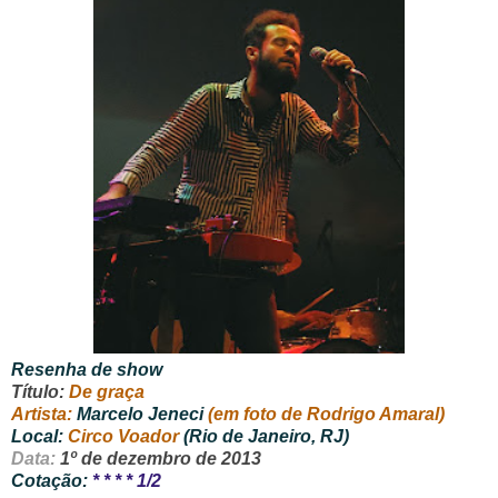
Resenha de show
Título:
De graça
Artista:
Marcelo Jeneci
(em foto de Rodrigo Amaral)
Local:
Circo Voador
(Rio de Janeiro, RJ)
Data:
1º de dezembro de 2013
Cotação:
* * * * 1/2