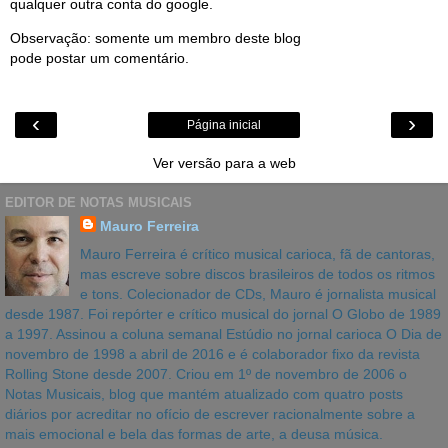
qualquer outra conta do google.
Observação: somente um membro deste blog
pode postar um comentário.
‹
›
Página inicial
Ver versão para a web
EDITOR DE NOTAS MUSICAIS
Mauro Ferreira
Mauro Ferreira é crítico musical carioca, fã de cantoras,
mas escreve sobre discos brasileiros de todos os ritmos
e tons. Colecionador de CDs, Mauro é jornalista musical
desde 1987. Foi repórter e crítico musical do jornal O Globo de 1989
a 1997. Assinou a coluna semanal Estúdio no jornal carioca O Dia de
novembro de 1998 a abril de 2016 e é colaborador fixo da revista
Rolling Stone desde 2007. Criou em 1º de novembro de 2006 o
Notas Musicais, blog que mantém atualizado com quatro posts
diários por acreditar no ofício de escrever racionalmente sobre a
mais emocional e bela das formas de arte, a deusa música.