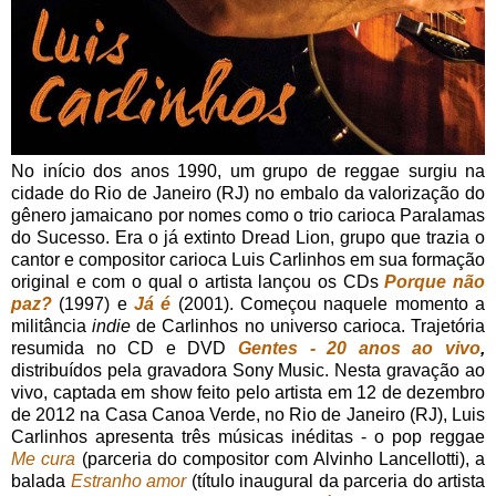
No início dos anos 1990, um grupo de reggae surgiu na
cidade do Rio de Janeiro (RJ) no embalo da valorização do
gênero jamaicano por nomes como o trio carioca Paralamas
do Sucesso. Era o já extinto Dread Lion, grupo que trazia o
cantor e compositor carioca Luis Carlinhos em sua formação
original e com o qual o artista lançou os CDs
Porque não
paz?
(1997) e
Já é
(2001). Começou naquele momento a
militância
indie
de Carlinhos no universo carioca. Trajetória
resumida no CD e DVD
Gentes - 20 anos ao vivo
,
distribuídos pela gravadora Sony Music. Nesta gravação ao
vivo, captada em show feito pelo artista em 12 de dezembro
de 2012 na Casa Canoa Verde, no Rio de Janeiro (RJ), Luis
Carlinhos apresenta três músicas inéditas - o pop reggae
Me cura
(parceria do compositor com Alvinho Lancellotti), a
balada
Estranho amor
(título inaugural da parceria do artista