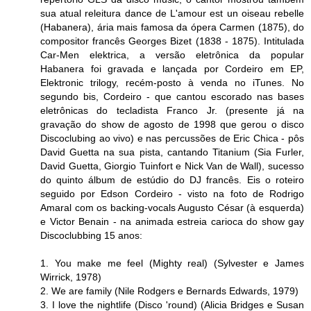
sua atual releitura dance de L'amour est un oiseau rebelle
(Habanera), ária mais famosa da ópera Carmen (1875), do
compositor francês Georges Bizet (1838 - 1875). Intitulada
Car-Men elektrica, a versão eletrônica da popular
Habanera foi gravada e lançada por Cordeiro em EP,
Elektronic trilogy, recém-posto à venda no iTunes. No
segundo bis, Cordeiro - que cantou escorado nas bases
eletrônicas do tecladista Franco Jr. (presente já na
gravação do show de agosto de 1998 que gerou o disco
Discoclubing ao vivo) e nas percussões de Eric Chica - pôs
David Guetta na sua pista, cantando Titanium (Sia Furler,
David Guetta, Giorgio Tuinfort e Nick Van de Wall), sucesso
do quinto álbum de estúdio do DJ francês. Eis o roteiro
seguido por Edson Cordeiro - visto na foto de Rodrigo
Amaral com os backing-vocals Augusto César (à esquerda)
e Victor Benain - na animada estreia carioca do show gay
Discoclubbing 15 anos:
1. You make me feel (Mighty real) (Sylvester e James
Wirrick, 1978)
2. We are family (Nile Rodgers e Bernards Edwards, 1979)
3. I love the nightlife (Disco 'round) (Alicia Bridges e Susan