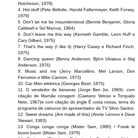
Hutcheson, 1978)
4. Hot stuff (Pete Bellotte, Harold Faltermeyer, Keith Forsey,
1979)
5. Don't let me be misunderstood (Bennie Benjamin, Gloria
Caldwell e Sol Marcus, 1964)
6. Don't leave me this way (Kenneth Gamble, Leon Huff e
Cary Gilbert, 1975)
7. That's the way (I like it) (Harry Casey e Richard Finch,
1975)
8. Dancing queen (Benny Anderson, Björn Ulvaeus e Stig
Anderson, 1976)
9. Music and me (Jerry Marcellino, Mel Larson, Don
Fenceton e Mike Cannon, 1973)
10. Car-Men elektrica (Georges Bizet, 1875)
11. O vendedor de bananas (Jorge Ben Jor, 1969)- com
citação de Mamãe coragem (Caetano Veloso e Torquato
Neto, 1967)e com citação do jingle É coisa nossa, tema do
programa de calouros do apresentador de TV Silvio Santos
12. Sweet dreams (Are made of this) (Annie Lennox e Dave
Stewart, 1983)
13. Conga conga conga (Mister Sam, 1980) / Freak le
boom boom (Mister Sam, 1979)