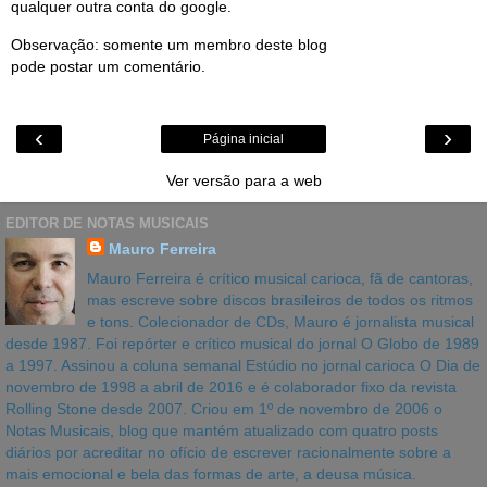
qualquer outra conta do google.
Observação: somente um membro deste blog
pode postar um comentário.
‹
›
Página inicial
Ver versão para a web
EDITOR DE NOTAS MUSICAIS
Mauro Ferreira
Mauro Ferreira é crítico musical carioca, fã de cantoras,
mas escreve sobre discos brasileiros de todos os ritmos
e tons. Colecionador de CDs, Mauro é jornalista musical
desde 1987. Foi repórter e crítico musical do jornal O Globo de 1989
a 1997. Assinou a coluna semanal Estúdio no jornal carioca O Dia de
novembro de 1998 a abril de 2016 e é colaborador fixo da revista
Rolling Stone desde 2007. Criou em 1º de novembro de 2006 o
Notas Musicais, blog que mantém atualizado com quatro posts
diários por acreditar no ofício de escrever racionalmente sobre a
mais emocional e bela das formas de arte, a deusa música.