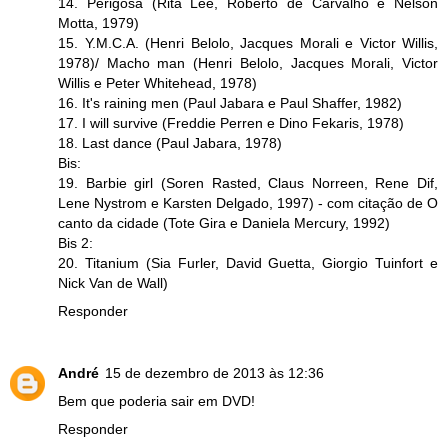
14. Perigosa (Rita Lee, Roberto de Carvalho e Nelson
Motta, 1979)
15. Y.M.C.A. (Henri Belolo, Jacques Morali e Victor Willis,
1978)/ Macho man (Henri Belolo, Jacques Morali, Victor
Willis e Peter Whitehead, 1978)
16. It's raining men (Paul Jabara e Paul Shaffer, 1982)
17. I will survive (Freddie Perren e Dino Fekaris, 1978)
18. Last dance (Paul Jabara, 1978)
Bis:
19. Barbie girl (Soren Rasted, Claus Norreen, Rene Dif,
Lene Nystrom e Karsten Delgado, 1997) - com citação de O
canto da cidade (Tote Gira e Daniela Mercury, 1992)
Bis 2:
20. Titanium (Sia Furler, David Guetta, Giorgio Tuinfort e
Nick Van de Wall)
Responder
André
15 de dezembro de 2013 às 12:36
Bem que poderia sair em DVD!
Responder