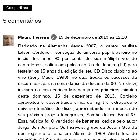
Compartilhar
5 comentários:
Mauro Ferreira
15 de dezembro de 2013 às 12:10
Radicado na Alemanha desde 2007, o cantor paulista
Edson Cordeiro - sensação do universo pop brasileiro no
início dos anos 90 por conta de sua múltipla voz de
contratenor - voltou aos palcos do Rio de Janeiro (RJ) para
festejar os 15 anos da edição de seu CD Disco clubbing ao
vivo (Sony Music, 1998), no qual trouxe os sucessos da
disco music para a cena dance da década de 90. No show,
iniciado na casa carioca Miranda já aos primeiros minutos
deste domingo, 15 de dezembro de 2013, Cordeiro
aproveitou o descontraído clima de night e extrapolou o
universo temático do disco, apresentando uma música de
seu próximo projeto fonográfico, Samba deluxe Brasil 67.
Essa música foi O vendedor de bananas, cedida pelo autor
Jorge Ben Jor para Os Incríveis, grupo da Jovem Guarda
que registrou o tema em álbum de 1969. Ainda fora do
repertório GLS da disco music, o cantor mostrou também