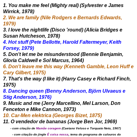
1. You make me feel (Mighty real) (Sylvester e James
Wirrick, 1978)
2. We are family (Nile Rodgers e Bernards Edwards,
1979)
3. I love the nightlife (Disco 'round) (Alicia Bridges e
Susan Hutcheson, 1978)
4. Hot stuff (Pete Bellotte, Harold Faltermeyer, Keith
Forsey, 1979)
5. Don't let me be misunderstood (Bennie Benjamin,
Gloria Caldwell e Sol Marcus, 1964)
6. Don't leave me this way (Kenneth Gamble, Leon Huff e
Cary Gilbert, 1975)
7. That's the way (I like it) (Harry Casey e Richard Finch,
1975)
8. Dancing queen (Benny Anderson, Björn Ulvaeus e
Stig Anderson, 1976)
9. Music and me (Jerry Marcellino, Mel Larson, Don
Fenceton e Mike Cannon, 1973)
10. Car-Men elektrica (Georges Bizet, 1875)
11. O vendedor de bananas (Jorge Ben Jor, 1969)
- com citação de
Mamãe coragem
(Caetano Veloso e Torquato Neto, 1967)
- com citação do jingle
É coisa nossa
, tema do programa de calouros do