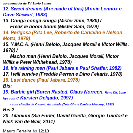
apresentador de TV Silvio Santos
12. Sweet dreams (Are made of this) (Annie Lennox e
Dave Stewart, 1983)
13. Conga conga conga (Mister Sam, 1980) /
Freak le boom boom (Mister Sam, 1979)
14. Perigosa (Rita Lee, Roberto de Carvalho e Nelson
Motta, 1979)
15. Y.M.C.A. (Henri Belolo, Jacques Morali e Victor Willis,
1978) /
Macho man (Henri Belolo, Jacques Morali, Victor
Willis e Peter Whitehead, 1978)
16. It's raining men (Paul Jabara e Paul Shaffer, 1982)
17. I will survive (Freddie Perren e Dino Fekaris, 1978)
18. Last dance (Paul Jabara, 1978)
Bis:
19. Barbie girl (Soren Rasted, Claus Norreen,
Rene Dif, Lene
e Karsten Delgado, 1997)
Nystrom
- com citação de O canto da cidade (Tote Gira e Daniela Mercury, 1992)
Bis 2:
20. Titanium (Sia Furler, David Guetta, Giorgio Tuinfort e
Nick Van de Wall, 2011)
Mauro Ferreira
às
12:10