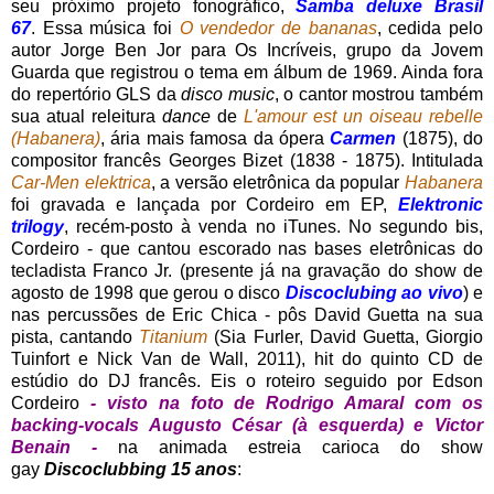
seu próximo projeto fonográfico,
Samba deluxe Brasil
67
. Essa música foi
O vendedor de bananas
, cedida pelo
autor Jorge Ben Jor para Os Incríveis, grupo da Jovem
Guarda que registrou o tema em álbum de 1969. Ainda fora
do repertório GLS da
disco music
, o cantor mostrou também
sua atual releitura
dance
de
L'amour est un oiseau rebelle
(Habanera)
, ária mais famosa da ópera
Carmen
(1875), do
compositor francês Georges Bizet (1838 - 1875). Intitulada
Car-Men elektrica
, a versão eletrônica da popular
Habanera
foi gravada e lançada por Cordeiro em EP,
Elektronic
trilogy
, recém-posto à venda no iTunes. No segundo bis,
Cordeiro - que cantou escorado nas bases eletrônicas do
tecladista Franco Jr. (presente já na gravação do show de
agosto de 1998 que gerou o disco
Discoclubing ao vivo
) e
nas percussões de Eric Chica - pôs David Guetta na sua
pista, cantando
Titanium
(Sia Furler, David Guetta, Giorgio
Tuinfort e Nick Van de Wall, 2011), hit do quinto CD de
estúdio do DJ francês. Eis o roteiro seguido por Edson
Cordeiro
- visto na foto de Rodrigo Amaral com os
backing-vocals Augusto César (à esquerda) e Victor
Benain -
na animada estreia carioca do show
gay
Discoclubbing 15 anos
: