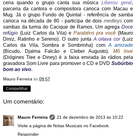
cena quando o grupo canta sua música
Liberou geral
,
parceria da cantora e compositora carioca com Macau e
Mug. Já o grupo Fundo de Quintal - referência de samba
carioca na década de 80 - participa de dois
medleys
com
sambas da turma do Cacique de Ramos. Um agrega
Doce
refúgio
(Luiz Carlos da Vila) e
Parabéns pra você
(Mauro
Diniz, Ratinho e Sereno). O outro junta
A oitava cor
(Luiz
Carlos da Vila, Sombra e Sombrinha) com
A amizade
(Bicudo, Djalma Falcão e Cleber Augusto).
Mô love
(Diógines Tiee e Diney) é a faixa enviada às rádios pela
gravadora Som Livre para promover o CD e DVD
Subúrbio
bom ao vivo
.
Mauro Ferreira
às
09:57
Compartilhar
Um comentário:
Mauro Ferreira
21 de dezembro de 2013 às 10:22
Visite a página de Notas Musicais no Facebook.
Responder