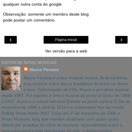
qualquer outra conta do google.
Observação: somente um membro deste blog
pode postar um comentário.
‹
›
Página inicial
Ver versão para a web
EDITOR DE NOTAS MUSICAIS
Mauro Ferreira
Mauro Ferreira é crítico musical carioca, fã de cantoras,
mas escreve sobre discos brasileiros de todos os ritmos
e tons. Colecionador de CDs, Mauro é jornalista musical
desde 1987. Foi repórter e crítico musical do jornal O Globo de 1989
a 1997. Assinou a coluna semanal Estúdio no jornal carioca O Dia de
novembro de 1998 a abril de 2016 e é colaborador fixo da revista
Rolling Stone desde 2007. Criou em 1º de novembro de 2006 o
Notas Musicais, blog que mantém atualizado com quatro posts
diários por acreditar no ofício de escrever racionalmente sobre a
mais emocional e bela das formas de arte, a deusa música.