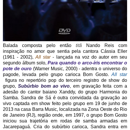
Balada composta pelo então
titã
Nando Reis com
inspiração no amor que sentia pela cantora Cássia Eller
(1961 - 2002),
All star
- lançada na voz do autor em seu
segundo álbum solo,
Para quando o arco-íris encontrar o
pote de ouro
(Warner Music, 2000) - adentra o universo do
pagode, levada pelo grupo carioca Bom Gosto.
All star
figura no repertório pop do terceiro registro de show do
grupo,
Subúrbio bom ao vivo
, em gravação feita com a
adesão do cantor baiano Xanddy, do grupo Harmonia do
Samba. Sandra de Sá é outra convidada da gravação ao
vivo captada em show feito pelo grupo em 19 de junho de
2013 na casa Barra Music, localizada na Zona Oeste do Rio
de Janeiro (RJ), região onde, em 1997, o grupo Bom Gosto
iniciou sua trajetória em rodas de samba armadas em
Jacarepaguá. Cria do subúrbio carioca, Sandra entra em