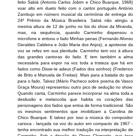
feito Sabiá (Antonio Carlos Jobim e Chico Buarque, 1968)
voar alto em dueto feito com o cantor português António
Zambujo em número musical da cerimônia de entrega do
24º Prêmio da Música Brasileira. Sabiá não atingiu a
mesma altura de 12 de junho no bis do show da Miranda,
mas, na sequência, quando Carminho dispensou o
microfone e entoou o fado Minhas penas (Fernando Afonso
Geraldes Caldeira e João Maria dos Anjos), a apoteose da
voz se refez em sua plenitude. Carminho tem voz à altura
das grandes cantoras do fado. E tem também a alma
necessária para expor na voz toda a tristeza que há em
fados como Disse-te adeus (Fados dos sonhos) (Frederico
de Brito e Manuela de Freitas). Mais para a balada do que
para o fado, Talvez (Mário Pacheco sobre poema de Vasco
Graça Moura) representou outro pico de sedução no show.
Quando canta, Carminho parece incorporar na alma toda a
desilusão e melancolia que habita os corações das
personagens dos fados que entoa de forma tradicional. São
os mesmos sentimentos que imobilizam a Carolina de
Chico Buarque. E talvez por isso a música do compositor
carioca - lançada na voz do autor em compacto de 1967 -
tenha encontrado sua melhor tradução na interpretação de
Carminho. Sob a direção de Diogo Clemente, que toca