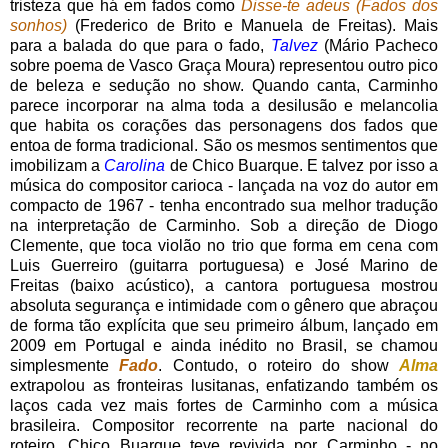
tristeza que há em fados como
Disse-te adeus (Fados dos
sonhos)
(Frederico de Brito e Manuela de Freitas). Mais
para a balada do que para o fado,
Talvez
(Mário Pacheco
sobre poema de Vasco Graça Moura) representou outro pico
de beleza e sedução no show. Quando canta, Carminho
parece incorporar na alma toda a desilusão e melancolia
que habita os corações das personagens dos fados que
entoa de forma tradicional. São os mesmos sentimentos que
imobilizam a
Carolina
de Chico Buarque. E talvez por isso a
música do compositor carioca - lançada na voz do autor em
compacto de 1967 - tenha encontrado sua melhor tradução
na interpretação de Carminho. Sob a direção de Diogo
Clemente, que toca violão no trio que forma em cena com
Luis Guerreiro (guitarra portuguesa) e José Marino de
Freitas (baixo acústico), a cantora portuguesa mostrou
absoluta segurança e intimidade com o gênero que abraçou
de forma tão explícita que seu primeiro álbum, lançado em
2009 em Portugal e ainda inédito no Brasil, se chamou
simplesmente
Fado
. Contudo, o roteiro do show
Alma
extrapolou as fronteiras lusitanas, enfatizando também os
laços cada vez mais fortes de Carminho com a música
brasileira. Compositor recorrente na parte nacional do
roteiro, Chico Buarque teve revivida por Carminho - no