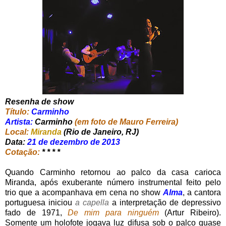
Resenha de show
Título:
Carminho
Artista:
Carminho
(em foto de Mauro Ferreira)
Local:
Miranda
(Rio de Janeiro, RJ)
Data:
21 de dezembro de 2013
Cotação:
* * * *
Quando Carminho retornou ao palco da casa carioca
Miranda, após exuberante número instrumental feito pelo
trio que a acompanhava em cena no show
Alma
, a cantora
portuguesa iniciou
a capella
a interpretação de depressivo
fado de 1971,
De mim para ninguém
(Artur Ribeiro).
Somente um holofote jogava luz difusa sob o palco quase