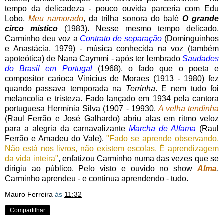
tempo da delicadeza - pouco ouvida parceria com Edu
Lobo,
Meu namorado
, da trilha sonora do balé
O grande
circo místico
(1983). Nesse mesmo tempo delicado,
Carminho deu voz a
Contrato de separação
(Dominguinhos
e Anastácia, 1979) - música conhecida na voz (também
apoteótica) de Nana Caymmi - após ter lembrado
Saudades
do Brasil em Portugal
(1968), o fado que o poeta e
compositor carioca Vinicius de Moraes (1913 - 1980) fez
quando passava temporada na
Terrinha
. E nem tudo foi
melancolia e tristeza. Fado lançado em 1934 pela cantora
portuguesa Hermínia Silva (1907 - 19930,
A velha tendinha
(Raul Ferrão e José Galhardo) abriu alas em ritmo veloz
para a alegria da carnavalizante
Marcha de Alfama
(Raul
Ferrão e Amadeu do Vale).
"Fado se aprende observando.
Não está nos livros, não existem escolas. É aprendizagem
da vida inteira"
, enfatizou Carminho numa das vezes que se
dirigiu ao público. Pelo visto e ouvido no show
Alma
,
Carminho aprendeu - e continua aprendendo - tudo.
Mauro Ferreira
às
11:32
Compartilhar