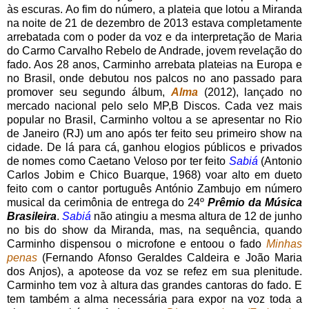
às escuras. Ao fim do número, a plateia que lotou a Miranda
na noite de 21 de dezembro de 2013 estava completamente
arrebatada com o poder da voz e da interpretação de Maria
do Carmo Carvalho Rebelo de Andrade, jovem revelação do
fado. Aos 28 anos, Carminho arrebata plateias na Europa e
no Brasil, onde debutou nos palcos no ano passado para
promover seu segundo álbum,
Alma
(2012), lançado no
mercado nacional pelo selo MP,B Discos. Cada vez mais
popular no Brasil, Carminho voltou a se apresentar no Rio
de Janeiro (RJ) um ano após ter feito seu primeiro show na
cidade. De lá para cá, ganhou elogios públicos e privados
de nomes como Caetano Veloso por ter feito
Sabiá
(Antonio
Carlos Jobim e Chico Buarque, 1968) voar alto em dueto
feito com o cantor português António Zambujo em número
musical da cerimônia de entrega do 24º
Prêmio da Música
Brasileira
.
Sabiá
não atingiu a mesma altura de 12 de junho
no bis do show da Miranda, mas, na sequência, quando
Carminho dispensou o microfone e entoou o fado
Minhas
penas
(Fernando Afonso Geraldes Caldeira e João Maria
dos Anjos), a apoteose da voz se refez em sua plenitude.
Carminho tem voz à altura das grandes cantoras do fado. E
tem também a alma necessária para expor na voz toda a