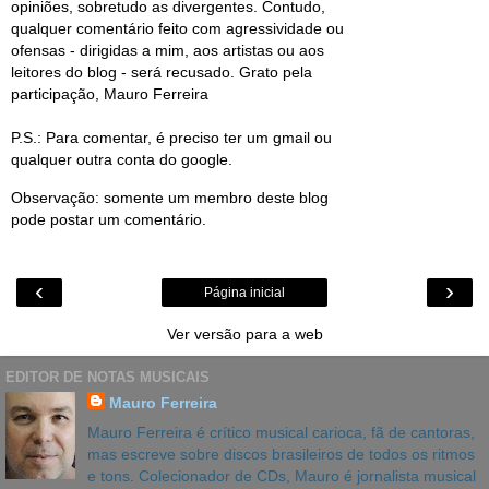
opiniões, sobretudo as divergentes. Contudo,
qualquer comentário feito com agressividade ou
ofensas - dirigidas a mim, aos artistas ou aos
leitores do blog - será recusado. Grato pela
participação, Mauro Ferreira
P.S.: Para comentar, é preciso ter um gmail ou
qualquer outra conta do google.
Observação: somente um membro deste blog
pode postar um comentário.
‹
›
Página inicial
Ver versão para a web
EDITOR DE NOTAS MUSICAIS
Mauro Ferreira
Mauro Ferreira é crítico musical carioca, fã de cantoras,
mas escreve sobre discos brasileiros de todos os ritmos
e tons. Colecionador de CDs, Mauro é jornalista musical