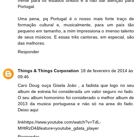
frente para os estados unidos e a não dar atenção para
Portugal.
Uma pena, pq Portugal é o nosso mais forte traço de
formação cultural e, musicalmente, para um país tão
pequeno em tamanho, a mim impressiona o imenso talento
de seus músicos. E essas três cantoras, em especial, são
das melhores.
Responder
Things & Things Corporation
18 de fevereiro de 2014 às
09:46
Caro Doug ouça Gisela Joāo , a fadista que logo no seu
album de estreia foi considerada um valor seguro no fado.
O seu album homonimo foi considerado o melhor album de
2013 da musica portuguesa e nāo só na area do fado.
Deixo aqui
linkhttps://www.youtube.com/watch?v=TdL-
MHtRzD4&feature=youtube_gdata_player
Responder