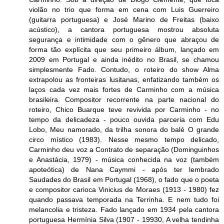
violão no trio que forma em cena com Luis Guerreiro
(guitarra portuguesa) e José Marino de Freitas (baixo
acústico), a cantora portuguesa mostrou absoluta
segurança e intimidade com o gênero que abraçou de
forma tão explícita que seu primeiro álbum, lançado em
2009 em Portugal e ainda inédito no Brasil, se chamou
simplesmente Fado. Contudo, o roteiro do show Alma
extrapolou as fronteiras lusitanas, enfatizando também os
laços cada vez mais fortes de Carminho com a música
brasileira. Compositor recorrente na parte nacional do
roteiro, Chico Buarque teve revivida por Carminho - no
tempo da delicadeza - pouco ouvida parceria com Edu
Lobo, Meu namorado, da trilha sonora do balé O grande
circo místico (1983). Nesse mesmo tempo delicado,
Carminho deu voz a Contrato de separação (Dominguinhos
e Anastácia, 1979) - música conhecida na voz (também
apoteótica) de Nana Caymmi - após ter lembrado
Saudades do Brasil em Portugal (1968), o fado que o poeta
e compositor carioca Vinicius de Moraes (1913 - 1980) fez
quando passava temporada na Terrinha. E nem tudo foi
melancolia e tristeza. Fado lançado em 1934 pela cantora
portuguesa Hermínia Silva (1907 - 19930, A velha tendinha