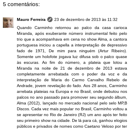
5 comentários:
Mauro Ferreira
23 de dezembro de 2013 às 11:32
Quando Carminho retornou ao palco da casa carioca
Miranda, após exuberante número instrumental feito pelo
trio que a acompanhava em cena no show Alma, a cantora
portuguesa iniciou a capella a interpretação de depressivo
fado de 1971, De mim para ninguém (Artur Ribeiro).
Somente um holofote jogava luz difusa sob o palco quase
às escuras. Ao fim do número, a plateia que lotou a
Miranda na noite de 21 de dezembro de 2013 estava
completamente arrebatada com o poder da voz e da
interpretação de Maria do Carmo Carvalho Rebelo de
Andrade, jovem revelação do fado. Aos 28 anos, Carminho
arrebata plateias na Europa e no Brasil, onde debutou nos
palcos no ano passado para promover seu segundo álbum,
Alma (2012), lançado no mercado nacional pelo selo MP,B
Discos. Cada vez mais popular no Brasil, Carminho voltou a
se apresentar no Rio de Janeiro (RJ) um ano após ter feito
seu primeiro show na cidade. De lá para cá, ganhou elogios
públicos e privados de nomes como Caetano Veloso por ter