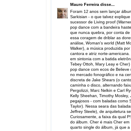
Mauro Ferreira
disse...
Foram 12 anos sem lançar álbum 
Sarkisian - o que talvez expliqu
sucessor de Living proof (Warne
pop dance com a bandeira hastea
que nunca quebra, por conta de 
essa coragem de driblar as dore
análise, Woman's world (Matt Mo
Walker), a música produzida por
cantora e atriz norte-americana. 
em sintonia com a batida eletrôn
Tebey Ottoh, Mary Leay e Cher) -
pop dance com ecos de Believe
no mercado fonográfico e na cena
discreta de Jake Shears (o cant
caminha o disco, alternando fa
Pergolizzi, Marc Nelkin e Carl R
Kelly Sheehan, Timothy Mosley,
pegajosos - com baladas como Si
Taylor). Nessa seara das baladas
Jeffrey Steele), de arquitetura se
Curiosamente, a faixa da qual P!
do álbum. Cher é mais Cher em D
quarto single do álbum, já que a