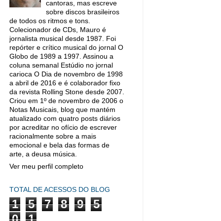
cantoras, mas escreve
sobre discos brasileiros
de todos os ritmos e tons.
Colecionador de CDs, Mauro é
jornalista musical desde 1987. Foi
repórter e crítico musical do jornal O
Globo de 1989 a 1997. Assinou a
coluna semanal Estúdio no jornal
carioca O Dia de novembro de 1998
a abril de 2016 e é colaborador fixo
da revista Rolling Stone desde 2007.
Criou em 1º de novembro de 2006 o
Notas Musicais, blog que mantém
atualizado com quatro posts diários
por acreditar no ofício de escrever
racionalmente sobre a mais
emocional e bela das formas de
arte, a deusa música.
Ver meu perfil completo
TOTAL DE ACESSOS DO BLOG
1
5
7
8
9
5
0
1