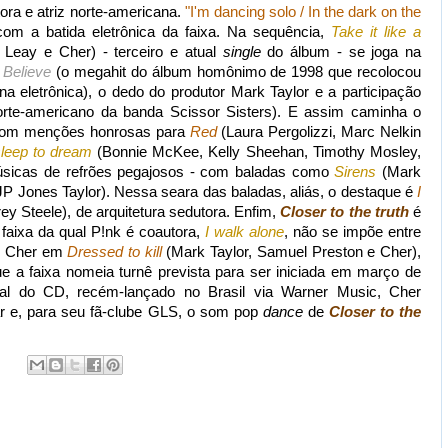
ora e atriz norte-americana.
"I'm dancing solo / In the dark on the
com a batida eletrônica da faixa. Na sequência,
Take it like a
Leay e Cher) - terceiro e atual
single
do álbum - se joga na
e
Believe
(o megahit do álbum homônimo de 1998 que recolocou
a eletrônica), o dedo do produtor Mark Taylor e a participação
orte-americano da banda Scissor Sisters). E assim caminha o
- com menções honrosas para
Red
(Laura Pergolizzi, Marc Nelkin
sleep to dream
(Bonnie McKee, Kelly Sheehan, Timothy Mosley,
sicas de refrões pegajosos - com baladas como
Sirens
(Mark
 JP Jones Taylor). Nessa seara das baladas, aliás, o destaque é
I
y Steele), de arquitetura sedutora. Enfim,
Closer to the truth
é
 faixa da qual P!nk é coautora,
I walk alone
, não se impõe entre
is Cher em
Dressed to kill
(Mark Taylor, Samuel Preston e Cher),
e a faixa nomeia turnê prevista para ser iniciada em março de
l do CD, recém-lançado no Brasil via Warner Music, Cher
r e, para seu fã-clube GLS, o som pop
dance
de
Closer to the