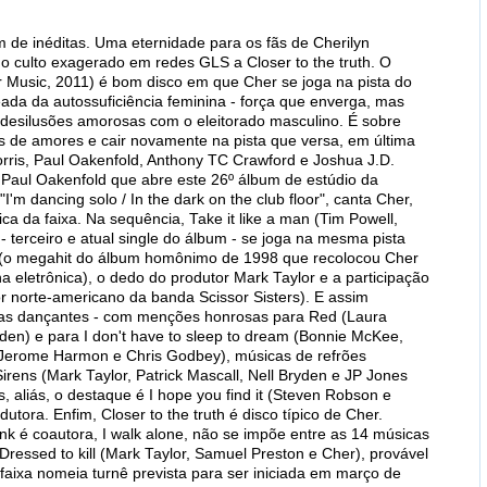
de inéditas. Uma eternidade para os fãs de Cherilyn
e o culto exagerado em redes GLS a Closer to the truth. O
r Music, 2011) é bom disco em que Cher se joga na pista do
da da autossuficiência feminina - força que enverga, mas
desilusões amorosas com o eleitorado masculino. É sobre
s de amores e cair novamente na pista que versa, em última
rris, Paul Oakenfold, Anthony TC Crawford e Joshua J.D.
 Paul Oakenfold que abre este 26º álbum de estúdio da
"I'm dancing solo / In the dark on the club floor", canta Cher,
ica da faixa. Na sequência, Take it like a man (Tim Powell,
 terceiro e atual single do álbum - se joga na mesma pista
 (o megahit do álbum homônimo de 1998 que recolocou Cher
 eletrônica), o dedo do produtor Mark Taylor e a participação
or norte-americano da banda Scissor Sisters). E assim
ixas dançantes - com menções honrosas para Red (Laura
yden) e para I don't have to sleep to dream (Bonnie McKee,
 Jerome Harmon e Chris Godbey), músicas de refrões
rens (Mark Taylor, Patrick Mascall, Nell Bryden e JP Jones
, aliás, o destaque é I hope you find it (Steven Robson e
dutora. Enfim, Closer to the truth é disco típico de Cher.
nk é coautora, I walk alone, não se impõe entre as 14 músicas
ressed to kill (Mark Taylor, Samuel Preston e Cher), provável
 faixa nomeia turnê prevista para ser iniciada em março de