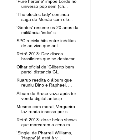
'Pure heroine' impõe Lorde no
universo pop sem (ch...
'The electric lady' continua
saga de Monáe com ele...
'Gentes' resume os 20 anos da
militância 'indie' c...
SPC recicla hits entre inéditas
de ao vivo que ant...
Retrô 2013: Dez discos
brasileiros que se destacar...
Olhar oficial de 'Gilberto bem
perto' distancia Gi...
Kuarup reedita o álbum que
reuniu Dino e Raphael, ...
Álbum de Bruce vaza após ter
venda digital antecip...
Mesmo com moral, Vergueiro
faz ronda insossa por s...
Retrô 2013: doze belos shows
que marcaram a cena m...
'Single' de Pharrell Williams,
'Happy' já está à v...