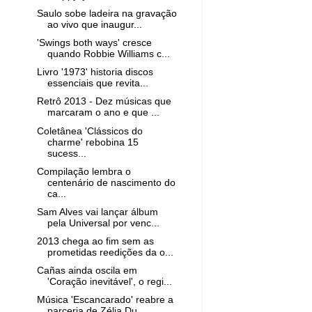
Saulo sobe ladeira na gravação
ao vivo que inaugur...
'Swings both ways' cresce
quando Robbie Williams c...
Livro '1973' historia discos
essenciais que revita...
Retrô 2013 - Dez músicas que
marcaram o ano e que ...
Coletânea 'Clássicos do
charme' rebobina 15
sucess...
Compilação lembra o
centenário de nascimento do
ca...
Sam Alves vai lançar álbum
pela Universal por venc...
2013 chega ao fim sem as
prometidas reedições da o...
Cañas ainda oscila em
'Coração inevitável', o regi...
Música 'Escancarado' reabre a
parceria de Zélia Du...