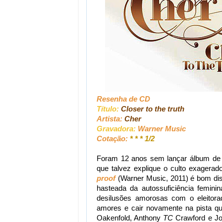
Resenha de CD
Título:
Closer to the truth
Artista:
Cher
Gravadora:
Warner Music
Cotação:
* * * 1/2
Foram 12 anos sem lançar álbum de in
que talvez explique o culto exager
proof
(Warner Music, 2011) é bom di
hasteada da autossuficiência femin
desilusões amorosas com o eleitora
amores e cair novamente na pista qu
Oakenfold, Anthony
TC
Crawford e Jo