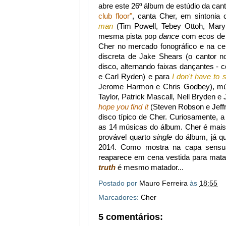
abre este 26º álbum de estúdio da cant
club floor"
, canta Cher, em sintonia 
man
(Tim Powell, Tebey Ottoh, Mary 
mesma pista pop
dance
com ecos d
Cher no mercado fonográfico e na cen
discreta de Jake Shears (o cantor n
disco, alternando faixas dançantes 
e Carl Ryden) e para
I don't have to 
Jerome Harmon e Chris Godbey), mú
Taylor, Patrick Mascall, Nell Bryden e
hope you find it
(Steven Robson e Jeffre
disco típico de Cher. Curiosamente, a
as 14 músicas do álbum. Cher é ma
provável quarto
single
do álbum, já qu
2014. Como mostra na capa sensua
reaparece em cena vestida para mata
truth
é mesmo matador...
Postado por
Mauro Ferreira
às
18:55
Marcadores:
Cher
5 comentários: