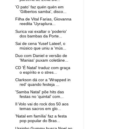
'O pato' faz quén quén em
'Gilbertos samba', disco...
Filha de Vital Farias, Giovanna
reedita 'Uyraplura...
Surica vai exaltar o 'poderio'
dos bambas da Porte...
Sai de cena Yusef Lateef, o
músico que uniu a 'mús...
Duo com Daniel e versão de
'Manias' puxam coletâne...
CD 'É Natal' traduz com graça
o espírito e o stres...
Clarkson dá cor a 'Wrapped in
red' quando festeja ...
'Samba Natal' põe hits das
festas no 'quintal' com...
Il Volo vai do rock dos 50 aos
temas sacros em glo...
'Natal em família' faz a festa
pop popular do Bras...
Ursinho Gummy busca Noel ao