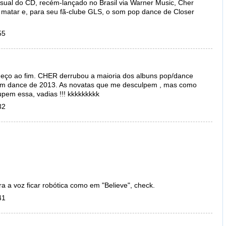
ual do CD, recém-lançado no Brasil via Warner Music, Cher
 matar e, para seu fã-clube GLS, o som pop dance de Closer
55
meço ao fim. CHER derrubou a maioria dos albuns pop/dance
bum dance de 2013. As novatas que me desculpem , mas como
upem essa, vadias !!! kkkkkkkkk
32
ra a voz ficar robótica como em "Believe", check.
41