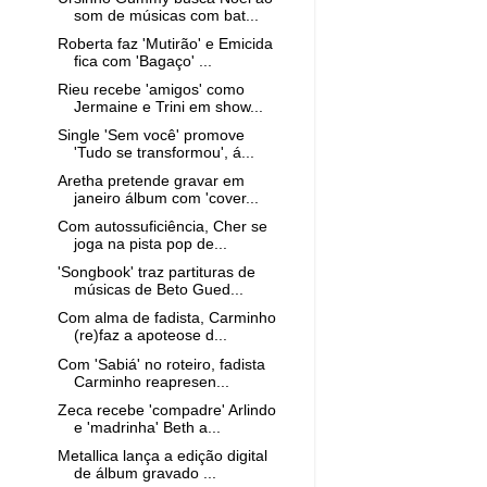
som de músicas com bat...
Roberta faz 'Mutirão' e Emicida
fica com 'Bagaço' ...
Rieu recebe 'amigos' como
Jermaine e Trini em show...
Single 'Sem você' promove
'Tudo se transformou', á...
Aretha pretende gravar em
janeiro álbum com 'cover...
Com autossuficiência, Cher se
joga na pista pop de...
'Songbook' traz partituras de
músicas de Beto Gued...
Com alma de fadista, Carminho
(re)faz a apoteose d...
Com 'Sabiá' no roteiro, fadista
Carminho reapresen...
Zeca recebe 'compadre' Arlindo
e 'madrinha' Beth a...
Metallica lança a edição digital
de álbum gravado ...