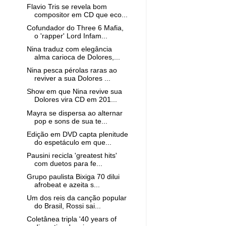
Flavio Tris se revela bom
compositor em CD que eco...
Cofundador do Three 6 Mafia,
o 'rapper' Lord Infam...
Nina traduz com elegância
alma carioca de Dolores,...
Nina pesca pérolas raras ao
reviver a sua Dolores ...
Show em que Nina revive sua
Dolores vira CD em 201...
Mayra se dispersa ao alternar
pop e sons de sua te...
Edição em DVD capta plenitude
do espetáculo em que...
Pausini recicla 'greatest hits'
com duetos para fe...
Grupo paulista Bixiga 70 dilui
afrobeat e azeita s...
Um dos reis da canção popular
do Brasil, Rossi sai...
Coletânea tripla '40 years of