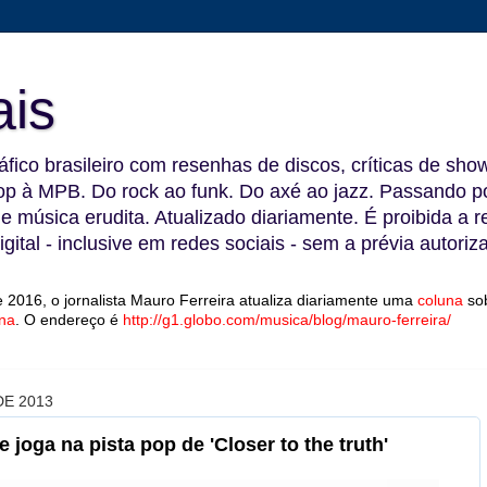
ais
fico brasileiro com resenhas de discos, críticas de show
 à MPB. Do rock ao funk. Do axé ao jazz. Passando por
 e música erudita. Atualizado diariamente. É proibida a 
gital - inclusive em redes sociais - sem a prévia autoriz
 2016, o jornalista Mauro Ferreira atualiza diariamente uma
coluna
so
na
.
O endereço é
http://g1.globo.com/musica/blog/mauro-ferreira/
E 2013
 joga na pista pop de 'Closer to the truth'