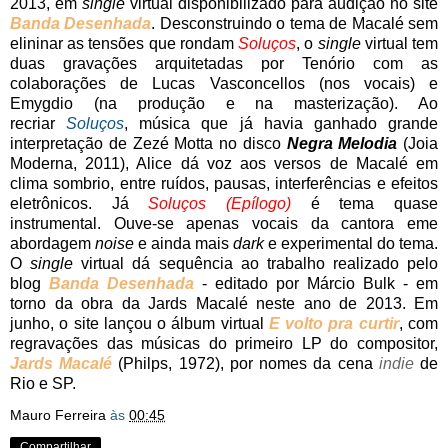
2013, em
single
virtual disponibilizado para audição no site
Banda Desenhada
. Desconstruindo o tema de Macalé sem
elininar as tensões que rondam
Soluços
, o
single
virtual tem
duas gravações arquitetadas por Tenório com as
colaborações de Lucas Vasconcellos (nos vocais) e
Emygdio (na produção e na masterização). Ao
recriar
Soluços
, música que já havia ganhado grande
interpretação de Zezé Motta no disco
Negra Melodia
(Joia
Moderna, 2011), Alice dá voz aos versos de Macalé em
clima sombrio, entre ruídos, pausas, interferências e efeitos
eletrônicos. Já
Soluços (Epílogo)
é tema quase
instrumental. Ouve-se apenas vocais da cantora eme
abordagem
noise
e ainda mais
dark
e experimental do tema.
O
single
virtual dá sequência ao trabalho realizado pelo
blog
Banda Desenhada
- editado por Márcio Bulk - em
torno da obra da Jards Macalé neste ano de 2013. Em
junho, o site lançou o álbum virtual
E volto pra curtir
, com
regravações das músicas do primeiro LP do compositor,
Jards Macalé
(Philps, 1972), por nomes da cena
indie
de
Rio e SP.
Mauro Ferreira
às
00:45
Compartilhar