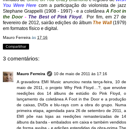
You Were Here
com a participação do violonista de jazz
Stephane Grappelli (1908 - 1997) - e a coletânea
A Foot in
the Door
-
The Best of Pink Floyd
. Por fim, em 27 de
fevereiro de 2012, sairão edições do álbum
The Wall
(1979)
em formatos físico e digital.
Mauro Ferreira
às
17:16
Compartilhar
3 comentários:
Mauro Ferreira
10 de maio de 2011 às 17:16
A gravadora EMI Music anunciou nesta terça-feira, 10 de
maio de 2011, o projeto Why Pink Floyd....?, que envolve
reedições dos 14 álbuns de estúdio do Pink Floyd, o
lançamento da coletânea A Foot in the Door e a produção
de caixas, DVDs e blu-rays com a obra do grupo. Numa
primeira etapa, agendada para 26 de setembro de 2011, a
EMI põe nas lojas as reedições remasterizadas de 14
álbuns da banda - embalados em caixa e também vendidos
de forma avulsa - e edições estendidas da obra-prima The