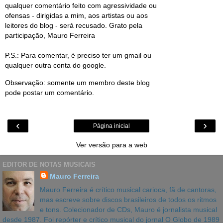
qualquer comentário feito com agressividade ou
ofensas - dirigidas a mim, aos artistas ou aos
leitores do blog - será recusado. Grato pela
participação, Mauro Ferreira
P.S.: Para comentar, é preciso ter um gmail ou
qualquer outra conta do google.
Observação: somente um membro deste blog
pode postar um comentário.
‹
›
Página inicial
Ver versão para a web
EDITOR DE NOTAS MUSICAIS
Mauro Ferreira
Mauro Ferreira é crítico musical carioca, fã de cantoras,
mas escreve sobre discos brasileiros de todos os ritmos
e tons. Colecionador de CDs, Mauro é jornalista musical
desde 1987. Foi repórter e crítico musical do jornal O Globo de 1989