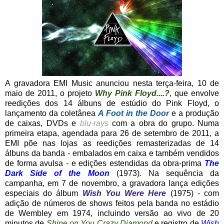
A gravadora EMI Music anunciou nesta terça-feira, 10 de
maio de 2011, o projeto
Why Pink Floyd....?
, que envolve
reedições dos 14 álbuns de estúdio do Pink Floyd, o
lançamento da coletânea
A Foot in the Door
e a produção
de caixas, DVDs e
blu-rays
com a obra do grupo. Numa
primeira etapa, agendada para 26 de setembro de 2011, a
EMI põe nas lojas as reedições remasterizadas de 14
álbuns da banda - embalados em caixa e também vendidos
de forma avulsa - e edições estendidas da obra-prima
The
Dark Side of the Moon
(1973). Na sequência da
campanha, em 7 de novembro, a gravadora lança edições
especiais do álbum
Wish You Were Here
(1975) - com
adição de números de shows feitos pela banda no estádio
de Wembley em 1974, incluindo versão ao vivo de 20
minutos de
Shine on You Crazy Diamond
e registro de
Wish