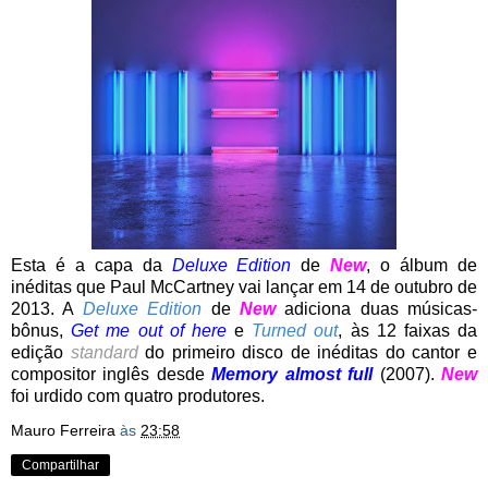
Esta é a capa da
Deluxe Edition
de
New
, o álbum de
inéditas que Paul McCartney vai lançar em 14 de outubro de
2013. A
Deluxe Edition
de
New
adiciona duas músicas-
bônus,
Get me out of here
e
Turned out
, às 12 faixas da
edição
standard
do primeiro disco de inéditas do cantor e
compositor inglês desde
Memory almost full
(2007).
New
foi urdido com quatro produtores.
Mauro Ferreira
às
23:58
Compartilhar