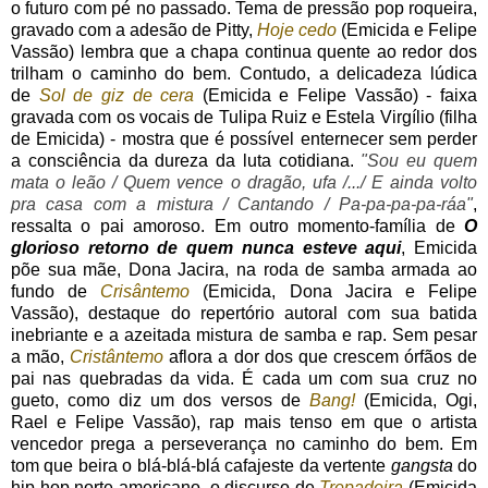
o futuro com pé no passado. Tema de pressão pop roqueira,
gravado com a adesão de Pitty,
Hoje cedo
(Emicida e Felipe
Vassão) lembra que a chapa continua quente ao redor dos
trilham o caminho do bem. Contudo, a delicadeza lúdica
de
Sol de giz de cera
(Emicida e Felipe Vassão) - faixa
gravada com os vocais de Tulipa Ruiz e Estela Virgílio (filha
de Emicida) - mostra que é possível enternecer sem perder
a consciência da dureza da luta cotidiana.
"Sou eu quem
mata o leão / Quem vence o dragão, ufa /.../ E ainda volto
pra casa com a mistura / Cantando / Pa-pa-pa-pa-ráa"
,
ressalta o pai amoroso. Em outro momento-família de
O
glorioso retorno de quem nunca esteve aqui
, Emicida
põe sua mãe, Dona Jacira, na roda de samba armada ao
fundo de
Crisântemo
(Emicida, Dona Jacira e Felipe
Vassão), destaque do repertório autoral com sua batida
inebriante e a azeitada mistura de samba e rap. Sem pesar
a mão,
Cristântemo
aflora a dor dos que crescem órfãos de
pai nas quebradas da vida. É cada um com sua cruz no
gueto, como diz um dos versos de
Bang!
(Emicida, Ogi,
Rael e Felipe Vassão), rap mais tenso em que o artista
vencedor prega a perseverança no caminho do bem. Em
tom que beira o blá-blá-blá cafajeste da vertente
gangsta
do
hip hop norte-americano, o discurso de
Trepadeira
(Emicida