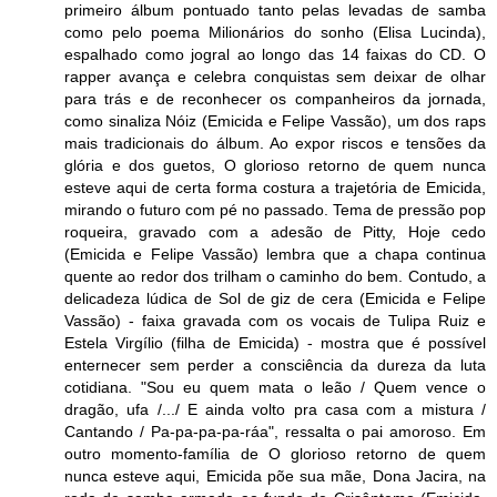
primeiro álbum pontuado tanto pelas levadas de samba
como pelo poema Milionários do sonho (Elisa Lucinda),
espalhado como jogral ao longo das 14 faixas do CD. O
rapper avança e celebra conquistas sem deixar de olhar
para trás e de reconhecer os companheiros da jornada,
como sinaliza Nóiz (Emicida e Felipe Vassão), um dos raps
mais tradicionais do álbum. Ao expor riscos e tensões da
glória e dos guetos, O glorioso retorno de quem nunca
esteve aqui de certa forma costura a trajetória de Emicida,
mirando o futuro com pé no passado. Tema de pressão pop
roqueira, gravado com a adesão de Pitty, Hoje cedo
(Emicida e Felipe Vassão) lembra que a chapa continua
quente ao redor dos trilham o caminho do bem. Contudo, a
delicadeza lúdica de Sol de giz de cera (Emicida e Felipe
Vassão) - faixa gravada com os vocais de Tulipa Ruiz e
Estela Virgílio (filha de Emicida) - mostra que é possível
enternecer sem perder a consciência da dureza da luta
cotidiana. "Sou eu quem mata o leão / Quem vence o
dragão, ufa /.../ E ainda volto pra casa com a mistura /
Cantando / Pa-pa-pa-pa-ráa", ressalta o pai amoroso. Em
outro momento-família de O glorioso retorno de quem
nunca esteve aqui, Emicida põe sua mãe, Dona Jacira, na