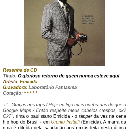
Resenha de CD
Título:
O glorioso retorno de quem nunca esteve aqui
Artista:
Emicida
Gravadora:
Laboratório Fantasma
Cotação:
* * * * *
"...Graças aos raps / Hoje eu ligo mais quebradas do que o
♪
Google Maps / Então respeite meus cabelos crespos, ok?
Ok?"
, rima o paulistano Emicida - o
rapper
da vez na cena
hip hop do Brasil - em
Uruntu fristaili
(Emicida). A marra da
rima é diluída pela saudação aos orixás feita nesta última