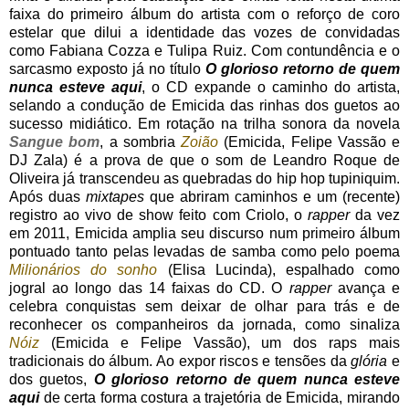
faixa do primeiro álbum do artista com o reforço de coro
estelar que dilui a identidade das vozes de convidadas
como Fabiana Cozza e Tulipa Ruiz. Com contundência e o
sarcasmo exposto já no título
O glorioso retorno de quem
nunca esteve aqui
, o CD expande o caminho do artista,
selando a condução de Emicida das rinhas dos guetos ao
sucesso midiático. Em rotação na trilha sonora da novela
Sangue bom
, a sombria
Zoião
(Emicida, Felipe Vassão e
DJ Zala) é a prova de que o som de Leandro Roque de
Oliveira já transcendeu as quebradas do hip hop tupiniquim.
Após duas
mixtapes
que abriram caminhos e um (recente)
registro ao vivo de show feito com Criolo, o
rapper
da vez
em 2011, Emicida amplia seu discurso num primeiro álbum
pontuado tanto pelas levadas de samba como pelo poema
Milionários do sonho
(Elisa Lucinda), espalhado como
jogral ao longo das 14 faixas do CD. O
rapper
avança e
celebra conquistas sem deixar de olhar para trás e de
reconhecer os companheiros da jornada, como sinaliza
Nóiz
(Emicida e Felipe Vassão), um dos raps mais
tradicionais do álbum. Ao expor riscos e tensões da
glória
e
dos guetos,
O glorioso retorno de quem nunca esteve
aqui
de certa forma costura a trajetória de Emicida, mirando