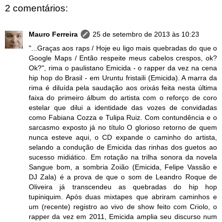
2 comentários:
Mauro Ferreira
25 de setembro de 2013 às 10:23
"...Graças aos raps / Hoje eu ligo mais quebradas do que o
Google Maps / Então respeite meus cabelos crespos, ok?
Ok?", rima o paulistano Emicida - o rapper da vez na cena
hip hop do Brasil - em Uruntu fristaili (Emicida). A marra da
rima é diluída pela saudação aos orixás feita nesta última
faixa do primeiro álbum do artista com o reforço de coro
estelar que dilui a identidade das vozes de convidadas
como Fabiana Cozza e Tulipa Ruiz. Com contundência e o
sarcasmo exposto já no título O glorioso retorno de quem
nunca esteve aqui, o CD expande o caminho do artista,
selando a condução de Emicida das rinhas dos guetos ao
sucesso midiático. Em rotação na trilha sonora da novela
Sangue bom, a sombria Zoião (Emicida, Felipe Vassão e
DJ Zala) é a prova de que o som de Leandro Roque de
Oliveira já transcendeu as quebradas do hip hop
tupiniquim. Após duas mixtapes que abriram caminhos e
um (recente) registro ao vivo de show feito com Criolo, o
rapper da vez em 2011, Emicida amplia seu discurso num