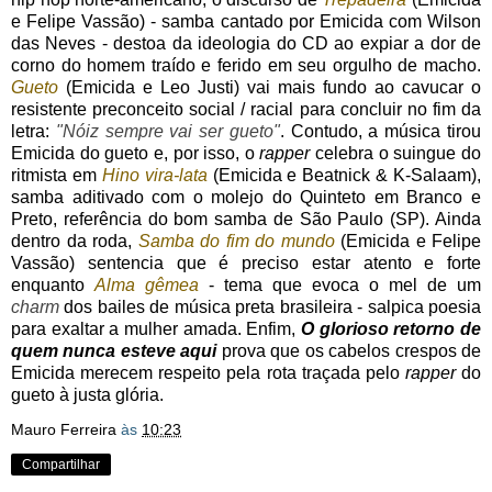
e Felipe Vassão) - samba cantado por Emicida com Wilson
das Neves - destoa da ideologia do CD ao expiar a dor de
corno do homem traído e ferido em seu orgulho de macho.
Gueto
(Emicida e Leo Justi) vai mais fundo ao cavucar o
resistente preconceito social / racial para concluir no fim da
letra:
"Nóiz sempre vai ser gueto"
. Contudo, a música tirou
Emicida do gueto e, por isso, o
rapper
celebra o suingue do
ritmista em
Hino vira-lata
(Emicida e Beatnick & K-Salaam),
samba aditivado com o molejo do Quinteto em Branco e
Preto, referência do bom samba de São Paulo (SP). Ainda
dentro da roda,
Samba do fim do mundo
(Emicida e Felipe
Vassão) sentencia que é preciso estar atento e forte
enquanto
Alma gêmea
- tema que evoca o mel de um
charm
dos bailes de música preta brasileira - salpica poesia
para exaltar a mulher amada. Enfim,
O glorioso retorno de
quem nunca esteve aqui
prova que os cabelos crespos de
Emicida merecem respeito pela rota traçada pelo
rapper
do
gueto à justa glória.
Mauro Ferreira
às
10:23
Compartilhar