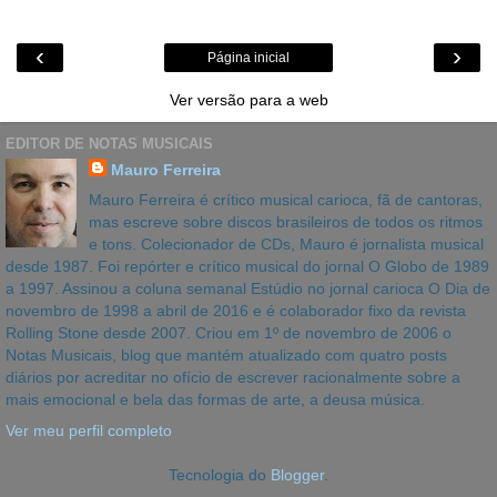
‹
›
Página inicial
Ver versão para a web
EDITOR DE NOTAS MUSICAIS
Mauro Ferreira
Mauro Ferreira é crítico musical carioca, fã de cantoras,
mas escreve sobre discos brasileiros de todos os ritmos
e tons. Colecionador de CDs, Mauro é jornalista musical
desde 1987. Foi repórter e crítico musical do jornal O Globo de 1989
a 1997. Assinou a coluna semanal Estúdio no jornal carioca O Dia de
novembro de 1998 a abril de 2016 e é colaborador fixo da revista
Rolling Stone desde 2007. Criou em 1º de novembro de 2006 o
Notas Musicais, blog que mantém atualizado com quatro posts
diários por acreditar no ofício de escrever racionalmente sobre a
mais emocional e bela das formas de arte, a deusa música.
Ver meu perfil completo
Tecnologia do
Blogger
.