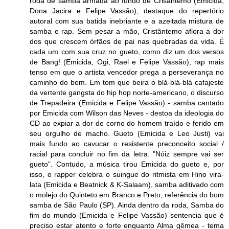
roda de samba armada ao fundo de Crisântemo (Emicida,
Dona Jacira e Felipe Vassão), destaque do repertório
autoral com sua batida inebriante e a azeitada mistura de
samba e rap. Sem pesar a mão, Cristântemo aflora a dor
dos que crescem órfãos de pai nas quebradas da vida. É
cada um com sua cruz no gueto, como diz um dos versos
de Bang! (Emicida, Ogi, Rael e Felipe Vassão), rap mais
tenso em que o artista vencedor prega a perseverança no
caminho do bem. Em tom que beira o blá-blá-blá cafajeste
da vertente gangsta do hip hop norte-americano, o discurso
de Trepadeira (Emicida e Felipe Vassão) - samba cantado
por Emicida com Wilson das Neves - destoa da ideologia do
CD ao expiar a dor de corno do homem traído e ferido em
seu orgulho de macho. Gueto (Emicida e Leo Justi) vai
mais fundo ao cavucar o resistente preconceito social /
racial para concluir no fim da letra: "Nóiz sempre vai ser
gueto". Contudo, a música tirou Emicida do gueto e, por
isso, o rapper celebra o suingue do ritmista em Hino vira-
lata (Emicida e Beatnick & K-Salaam), samba aditivado com
o molejo do Quinteto em Branco e Preto, referência do bom
samba de São Paulo (SP). Ainda dentro da roda, Samba do
fim do mundo (Emicida e Felipe Vassão) sentencia que é
preciso estar atento e forte enquanto Alma gêmea - tema