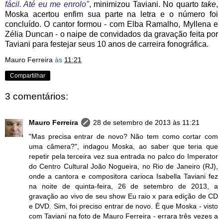
fácil. Até eu me enrolo"
, minimizou Taviani. No quarto
take
,
Moska acertou enfim sua parte na letra e o número foi
concluído. O cantor formou - com Elba Ramalho, Myllena e
Zélia Duncan - o naipe de convidados da gravação feita por
Taviani para festejar seus 10 anos de carreira fonográfica.
Mauro Ferreira
às
11:21
Compartilhar
3 comentários:
Mauro Ferreira
28 de setembro de 2013 às 11:21
"Mas precisa entrar de novo? Não tem como cortar com
uma câmera?", indagou Moska, ao saber que teria que
repetir pela terceira vez sua entrada no palco do Imperator
do Centro Cultural João Nogueira, no Rio de Janeiro (RJ),
onde a cantora e compositora carioca Isabella Taviani fez
na noite de quinta-feira, 26 de setembro de 2013, a
gravação ao vivo de seu show Eu raio x para edição de CD
e DVD. Sim, foi preciso entrar de novo. É que Moska - visto
com Taviani na foto de Mauro Ferreira - errara três vezes a