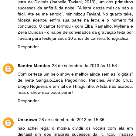
letra de Digitais (Isabella Taviani, 2013), um dos primeiros
sucessos da anfitriã da noite. "A letra dessa música não é
fácil. Até eu me enrolo", minimizou Taviani. No quarto take,
Moska acertou enfim sua parte na letra e o número foi
concluído. O cantor formou - com Elba Ramalho, Myllena e
Zélia Duncan - o naipe de convidados da gravação feita por
Taviani para festejar seus 10 anos de carreira fonográfica.
Responder
Sandro Mendes
28 de setembro de 2013 às 11:58
Com certeza um belo show e melhor ainda sem as "digitais"
de Ivete Sangalo,Zeca Pagodinho, Péricles, Arlindo Cruz,
Diogo Nogueira e um tal de Thiaguinho. A lista não acabou,
mas o show não pode parar!
Responder
Unknown
28 de setembro de 2013 às 15:36
não achei legal o moska dividir os vocais com ela em
digitais! um dos maiores sucessos da it, ficou insosso