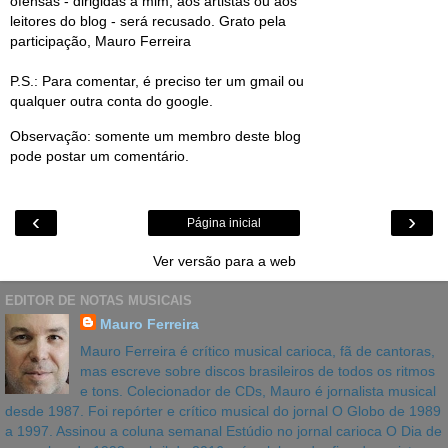
ofensas - dirigidas a mim, aos artistas ou aos
leitores do blog - será recusado. Grato pela
participação, Mauro Ferreira
P.S.: Para comentar, é preciso ter um gmail ou
qualquer outra conta do google.
Observação: somente um membro deste blog
pode postar um comentário.
‹
›
Página inicial
Ver versão para a web
EDITOR DE NOTAS MUSICAIS
Mauro Ferreira
Mauro Ferreira é crítico musical carioca, fã de cantoras,
mas escreve sobre discos brasileiros de todos os ritmos
e tons. Colecionador de CDs, Mauro é jornalista musical
desde 1987. Foi repórter e crítico musical do jornal O Globo de 1989
a 1997. Assinou a coluna semanal Estúdio no jornal carioca O Dia de