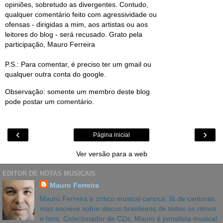
opiniões, sobretudo as divergentes. Contudo,
qualquer comentário feito com agressividade ou
ofensas - dirigidas a mim, aos artistas ou aos
leitores do blog - será recusado. Grato pela
participação, Mauro Ferreira
P.S.: Para comentar, é preciso ter um gmail ou
qualquer outra conta do google.
Observação: somente um membro deste blog
pode postar um comentário.
‹
›
Página inicial
Ver versão para a web
EDITOR DE NOTAS MUSICAIS
Mauro Ferreira
Mauro Ferreira é crítico musical carioca, fã de cantoras,
mas escreve sobre discos brasileiros de todos os ritmos
e tons. Colecionador de CDs, Mauro é jornalista musical