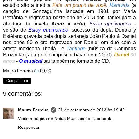
estúdio são a inédita
Fale um pouco de você
,
Maravida
(a
canção de Gonzaguinha lançada em 1981 por Maria
Bethânia e regravada neste ano de 2013 por Daniel para a
abertura da novela
Amor à vida
),
Estou apaixonado
-
versão de
Estoy enamorado
, sucesso da dupla Donato y
Estéfano gravada pela dupla sertaneja João Paulo & Daniel
nos anos 90 e ora regravada por Daniel em duo com a
artista mexicana Thalía - e
Tantinho
(música de Carlinhos
Brown lançada pelo compositor baiano em 2010).
Daniel
30
anos
-
O musical
sai também no formato de CD.
Mauro Ferreira
às
09:00
Compartilhar
9 comentários:
Mauro Ferreira
21 de setembro de 2013 às 19:42
Visite a página de Notas Musicais no Facebook.
Responder