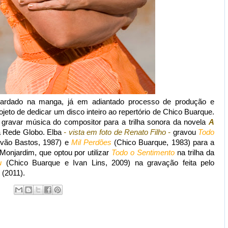
ardado na manga, já em adiantado processo de produção e
jeto de dedicar um disco inteiro ao repertório de Chico Buarque.
 gravar música do compositor para a trilha sonora da novela
A
a Rede Globo. Elba
- vista em foto de Renato Filho -
gravou
Todo
óvão Bastos, 1987) e
Mil Perdões
(Chico Buarque, 1983) para a
Monjardim, que optou por utilizar
Todo o Sentimento
na trilha da
u
(Chico Buarque e Ivan Lins, 2009) na gravação feita pelo
(2011).