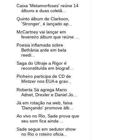
Caixa 'Metamorfoses' reúne 14
álbuns e duas coletâ...
Quinto álbum de Clarkson,
'Stronger', é lançado ap...
McCartney vai lançar em
fevereiro álbum que reúne ...
Poesia inflamada sobre
Bethânia arde em bela
reedi...
Saga do Ultraje a Rigor é
reconstituída em biograf...
Pinheiro participa de CD de
Mintzer nos EUA e grav...
Roberta Sá agrega Mario
Adnet, Drexler e Daniel Jo...
Já em rotação na web, faixa
'Dançando' promove álb...
Ao vivo no Rio, Sade prova que
seu som fica ainda ...
Sade segue em sedutor show
no Rio o roteiro oficia...