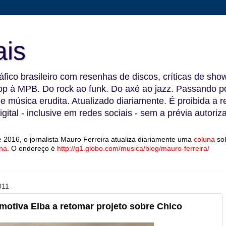
ais
fico brasileiro com resenhas de discos, críticas de show
 à MPB. Do rock ao funk. Do axé ao jazz. Passando por
 e música erudita. Atualizado diariamente. É proibida a 
gital - inclusive em redes sociais - sem a prévia autoriz
 2016, o jornalista Mauro Ferreira atualiza diariamente uma
coluna
so
na
.
O endereço é
http://g1.globo.com/musica/blog/mauro-ferreira/
011
 motiva Elba a retomar projeto sobre Chico