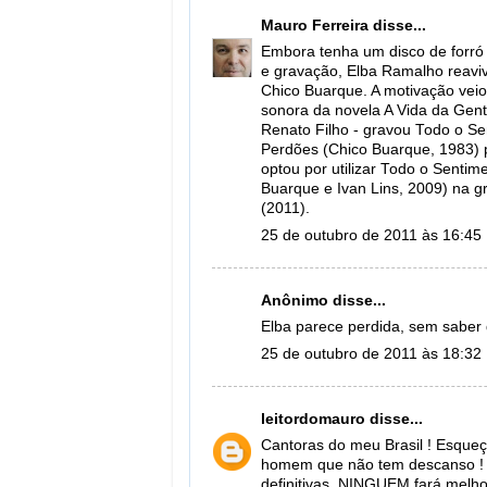
Mauro Ferreira
disse...
Embora tenha um disco de forró
e gravação, Elba Ramalho reavivo
Chico Buarque. A motivação veio
sonora da novela A Vida da Gent
Renato Filho - gravou Todo o Se
Perdões (Chico Buarque, 1983) p
optou por utilizar Todo o Sentim
Buarque e Ivan Lins, 2009) na gr
(2011).
25 de outubro de 2011 às 16:45
Anônimo disse...
Elba parece perdida, sem saber
25 de outubro de 2011 às 18:32
leitordomauro
disse...
Cantoras do meu Brasil ! Esque
homem que não tem descanso ! 
definitivas, NINGUEM fará melho