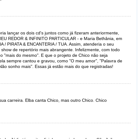
ia lançar os dois cd's juntos como já fizeram anteriormente,
MEU REDOR & INFINITO PARTICULAR - e Maria Bethânia, em
 / PIRATA & ENCANTERIA / TUA. Assim, atenderia o seu
m show de repertório mais abrangente. Infelizmente, com todo
 no "mais do mesmo". E que o projeto de Chico não seja
la sempre cantou e gravou, como "O meu amor", "Palavra de
Não sonho mais". Essas já estão mais do que registradas!
ua carreira. Elba canta Chico, mas outro Chico. Chico