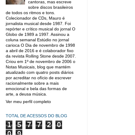
cantoras, mas escreve
sobre discos brasileiros
de todos os ritmos e tons.
Colecionador de CDs, Mauro é
jornalista musical desde 1987. Foi
repórter e crítico musical do jornal O
Globo de 1989 a 1997. Assinou a
coluna semanal Estúdio no jornal
carioca O Dia de novembro de 1998
a abril de 2016 e é colaborador fixo
da revista Rolling Stone desde 2007.
Criou em 1º de novembro de 2006 o
Notas Musicais, blog que mantém
atualizado com quatro posts diários
por acreditar no ofício de escrever
racionalmente sobre a mais
emocional e bela das formas de
arte, a deusa música.
Ver meu perfil completo
TOTAL DE ACESSOS DO BLOG
1
5
7
7
2
0
0
9