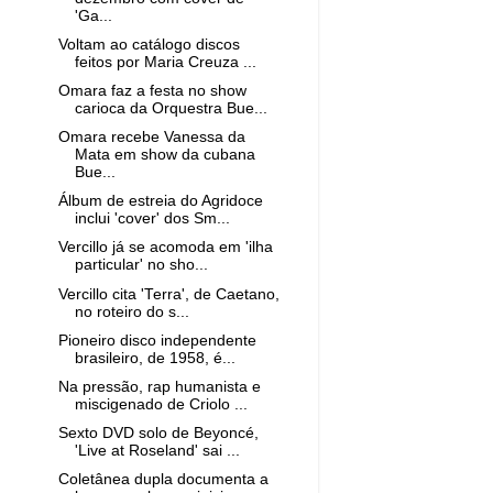
'Ga...
Voltam ao catálogo discos
feitos por Maria Creuza ...
Omara faz a festa no show
carioca da Orquestra Bue...
Omara recebe Vanessa da
Mata em show da cubana
Bue...
Álbum de estreia do Agridoce
inclui 'cover' dos Sm...
Vercillo já se acomoda em 'ilha
particular' no sho...
Vercillo cita 'Terra', de Caetano,
no roteiro do s...
Pioneiro disco independente
brasileiro, de 1958, é...
Na pressão, rap humanista e
miscigenado de Criolo ...
Sexto DVD solo de Beyoncé,
'Live at Roseland' sai ...
Coletânea dupla documenta a