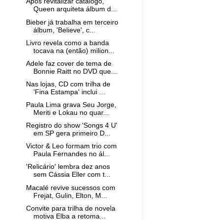
Após revitalizar catálogo,
Queen arquiteta álbum d...
Bieber já trabalha em terceiro
álbum, 'Believe', c...
Livro revela como a banda
tocava na (então) milion...
Adele faz cover de tema de
Bonnie Raitt no DVD que...
Nas lojas, CD com trilha de
'Fina Estampa' inclui ...
Paula Lima grava Seu Jorge,
Meriti e Lokau no quar...
Registro do show 'Songs 4 U'
em SP gera primeiro D...
Victor & Leo formam trio com
Paula Fernandes no ál...
'Relicário' lembra dez anos
sem Cássia Eller com t...
Macalé revive sucessos com
Frejat, Gulin, Elton, M...
Convite para trilha de novela
motiva Elba a retoma...