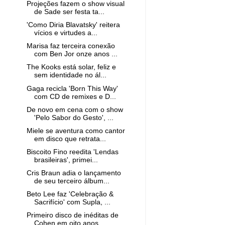
Projeções fazem o show visual
de Sade ser festa ta...
'Como Diria Blavatsky' reitera
vícios e virtudes a...
Marisa faz terceira conexão
com Ben Jor onze anos ...
The Kooks está solar, feliz e
sem identidade no ál...
Gaga recicla 'Born This Way'
com CD de remixes e D...
De novo em cena com o show
'Pelo Sabor do Gesto', ...
Miele se aventura como cantor
em disco que retrata...
Biscoito Fino reedita 'Lendas
brasileiras', primei...
Cris Braun adia o lançamento
de seu terceiro álbum...
Beto Lee faz 'Celebração &
Sacrifício' com Supla, ...
Primeiro disco de inéditas de
Cohen em oito anos, ...