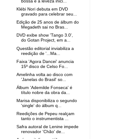
bossa e a leveza inici...
Klébi Nori debuta em DVD
gravado para celebrar seu...
Edição de 25 anos de álbum do
Megadeth sai no Bras...
DVD exibe show 'Tango 3.0',
do Gotan Project, em a...
Questão editorial inviabiliza a
reedição de '...Ma...
Faixa 'Agora Dancei' anuncia
15º disco de Celso Fo...
Amelinha volta ao disco com
'Janelas do Brasil' so...
Álbum 'Ademilde Fonseca' é
título nobre da obra da...
Marisa disponibiliza o segundo
'single' do álbum q...
Reedições de Pepeu realçam
tanto o instrumentista ...
Safra autoral de Lenine impede
renovador 'Chão' de...