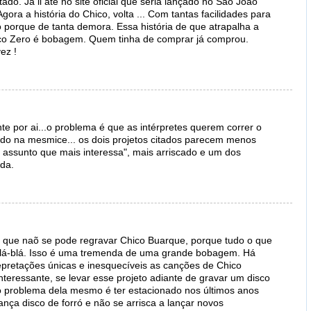
tado. Já li até no site oficial que seria lançado no São João
gora a história do Chico, volta ... Com tantas facilidades para
o porque de tanta demora. Essa história de que atrapalha a
co Zero é bobagem. Quem tinha de comprar já comprou.
ez !
e por ai...o problema é que as intérpretes querem correr o
do na mesmice... os dois projetos citados parecem menos
 assunto que mais interessa", mais arriscado e um dos
da.
m que naõ se pode regravar Chico Buarque, porque tudo o que
á-blá-blá. Isso é uma tremenda de uma grande bobagem. Há
epretações únicas e inesquecíveis as canções de Chico
interessante, se levar esse projeto adiante de gravar um disco
 problema dela mesmo é ter estacionado nos últimos anos
lança disco de forró e não se arrisca a lançar novos