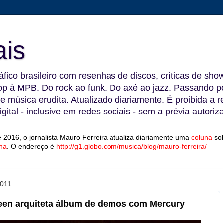
ais
fico brasileiro com resenhas de discos, críticas de show
 à MPB. Do rock ao funk. Do axé ao jazz. Passando por
 e música erudita. Atualizado diariamente. É proibida a 
gital - inclusive em redes sociais - sem a prévia autoriz
 2016, o jornalista Mauro Ferreira atualiza diariamente uma
coluna
so
na
.
O endereço é
http://g1.globo.com/musica/blog/mauro-ferreira/
011
Queen arquiteta álbum de demos com Mercury