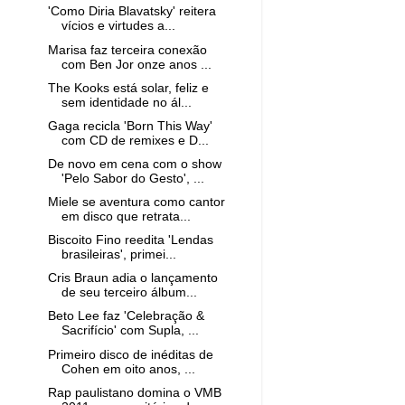
'Como Diria Blavatsky' reitera
vícios e virtudes a...
Marisa faz terceira conexão
com Ben Jor onze anos ...
The Kooks está solar, feliz e
sem identidade no ál...
Gaga recicla 'Born This Way'
com CD de remixes e D...
De novo em cena com o show
'Pelo Sabor do Gesto', ...
Miele se aventura como cantor
em disco que retrata...
Biscoito Fino reedita 'Lendas
brasileiras', primei...
Cris Braun adia o lançamento
de seu terceiro álbum...
Beto Lee faz 'Celebração &
Sacrifício' com Supla, ...
Primeiro disco de inéditas de
Cohen em oito anos, ...
Rap paulistano domina o VMB