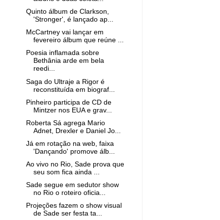
Quinto álbum de Clarkson,
'Stronger', é lançado ap...
McCartney vai lançar em
fevereiro álbum que reúne ...
Poesia inflamada sobre
Bethânia arde em bela
reedi...
Saga do Ultraje a Rigor é
reconstituída em biograf...
Pinheiro participa de CD de
Mintzer nos EUA e grav...
Roberta Sá agrega Mario
Adnet, Drexler e Daniel Jo...
Já em rotação na web, faixa
'Dançando' promove álb...
Ao vivo no Rio, Sade prova que
seu som fica ainda ...
Sade segue em sedutor show
no Rio o roteiro oficia...
Projeções fazem o show visual
de Sade ser festa ta...