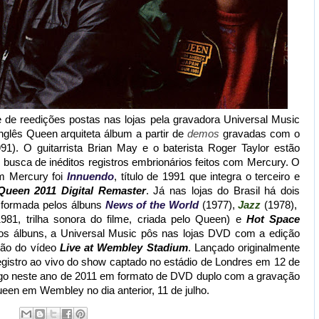
e de reedições postas nas lojas pela gravadora Universal Music
nglês Queen arquiteta álbum a partir de
demos
gravadas com o
91). O guitarrista Brian May e o baterista Roger Taylor estão
busca de inéditos registros embrionários feitos com Mercury. O
m Mercury foi
Innuendo
, título de 1991 que integra o terceiro e
Queen 2011 Digital Remaster
. Já nas lojas do Brasil há dois
 formada pelos álbuns
News of the World
(1977),
Jazz
(1978),
981, trilha sonora do filme, criada pelo Queen) e
Hot Space
dos álbuns, a Universal Music pôs nas lojas DVD com a edição
ção do vídeo
Live at Wembley Stadium
. Lançado originalmente
istro ao vivo do show captado no estádio de Londres em 12 de
álogo neste ano de 2011 em formato de DVD duplo com a gravação
ueen em Wembley no dia anterior, 11 de julho.