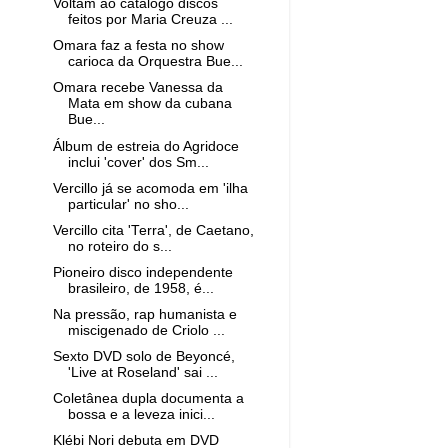
Voltam ao catálogo discos
feitos por Maria Creuza ...
Omara faz a festa no show
carioca da Orquestra Bue...
Omara recebe Vanessa da
Mata em show da cubana
Bue...
Álbum de estreia do Agridoce
inclui 'cover' dos Sm...
Vercillo já se acomoda em 'ilha
particular' no sho...
Vercillo cita 'Terra', de Caetano,
no roteiro do s...
Pioneiro disco independente
brasileiro, de 1958, é...
Na pressão, rap humanista e
miscigenado de Criolo ...
Sexto DVD solo de Beyoncé,
'Live at Roseland' sai ...
Coletânea dupla documenta a
bossa e a leveza inici...
Klébi Nori debuta em DVD