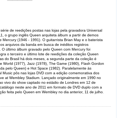
 série de reedições postas nas lojas pela gravadora Universal
1, o grupo inglês Queen arquiteta álbum a partir de demos
 Mercury (1946 - 1991). O guitarrista Brian May e o baterista
os arquivos da banda em busca de inéditos registros
y. O último álbum gravado pelo Queen com Mercury foi
egra o terceiro e último lote de reedições da coleção Queen
jas do Brasil há dois meses, a segunda parte da coleção é
he World (1977), Jazz (1978), The Game (1980), Flash Gordon
riada pelo Queen) e Hot Space (1982). Paralelamente às
sal Music pôs nas lojas DVD com a edição comemorativa dos
ive at Wembley Stadium. Lançado originalmente em 1990 no
 ao vivo do show captado no estádio de Londres em 12 de
o catálogo neste ano de 2011 em formato de DVD duplo com a
ção feita pelo Queen em Wembley no dia anterior, 11 de julho.