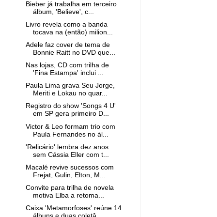
Bieber já trabalha em terceiro
álbum, 'Believe', c...
Livro revela como a banda
tocava na (então) milion...
Adele faz cover de tema de
Bonnie Raitt no DVD que...
Nas lojas, CD com trilha de
'Fina Estampa' inclui ...
Paula Lima grava Seu Jorge,
Meriti e Lokau no quar...
Registro do show 'Songs 4 U'
em SP gera primeiro D...
Victor & Leo formam trio com
Paula Fernandes no ál...
'Relicário' lembra dez anos
sem Cássia Eller com t...
Macalé revive sucessos com
Frejat, Gulin, Elton, M...
Convite para trilha de novela
motiva Elba a retoma...
Caixa 'Metamorfoses' reúne 14
álbuns e duas coletâ...