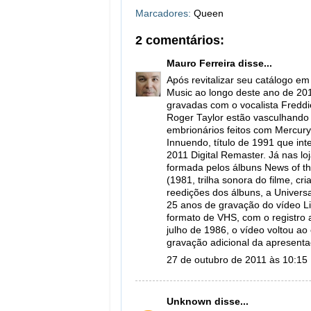
Marcadores:
Queen
2 comentários:
Mauro Ferreira
disse...
Após revitalizar seu catálogo em
Music ao longo deste ano de 201
gravadas com o vocalista Freddie
Roger Taylor estão vasculhando 
embrionários feitos com Mercur
Innuendo, título de 1991 que int
2011 Digital Remaster. Já nas lo
formada pelos álbuns News of t
(1981, trilha sonora do filme, c
reedições dos álbuns, a Univer
25 anos de gravação do vídeo L
formato de VHS, com o registro
julho de 1986, o vídeo voltou a
gravação adicional da apresenta
27 de outubro de 2011 às 10:15
Unknown
disse...