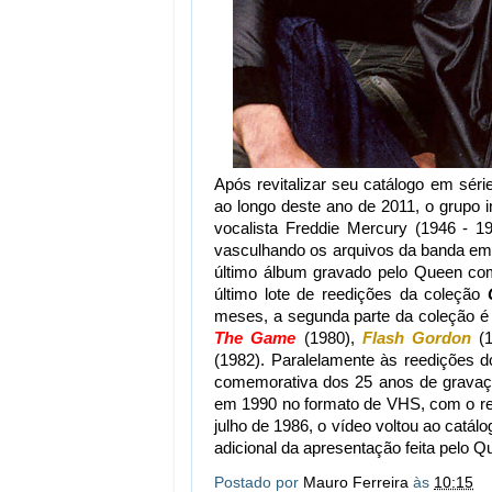
Após revitalizar seu catálogo em séri
ao longo deste ano de 2011, o grupo i
vocalista Freddie Mercury (1946 - 19
vasculhando os arquivos da banda em 
último álbum gravado pelo Queen co
último lote de reedições da coleção
meses, a segunda parte da coleção é
The Game
(1980),
Flash Gordon
(1
(1982). Paralelamente às reedições 
comemorativa dos 25 anos de grava
em 1990 no formato de VHS, com o reg
julho de 1986, o vídeo voltou ao cat
adicional da apresentação feita pelo Q
Postado por
Mauro Ferreira
às
10:15