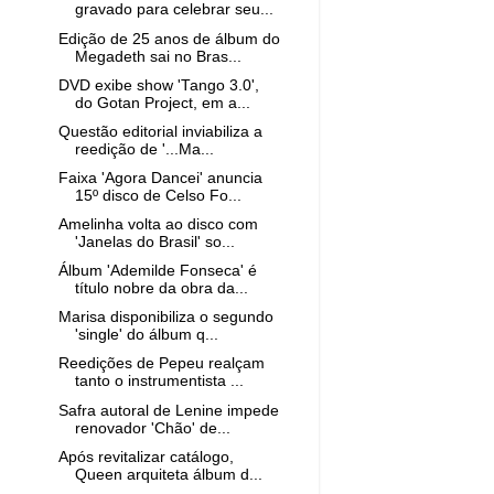
gravado para celebrar seu...
Edição de 25 anos de álbum do
Megadeth sai no Bras...
DVD exibe show 'Tango 3.0',
do Gotan Project, em a...
Questão editorial inviabiliza a
reedição de '...Ma...
Faixa 'Agora Dancei' anuncia
15º disco de Celso Fo...
Amelinha volta ao disco com
'Janelas do Brasil' so...
Álbum 'Ademilde Fonseca' é
título nobre da obra da...
Marisa disponibiliza o segundo
'single' do álbum q...
Reedições de Pepeu realçam
tanto o instrumentista ...
Safra autoral de Lenine impede
renovador 'Chão' de...
Após revitalizar catálogo,
Queen arquiteta álbum d...