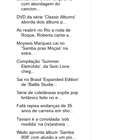
com abordagem do
cancion...
DVD da série 'Classic Albums'
aborda dois álbuns p...
Ao reabrir no Rio a roda de
Roque, Roberta canta a...
Moyseis Marques cai no
'Samba pras Moças' na
estre...
Compilação 'Summer
Eletrohits', da Som Livre,
cheg...
Sai no Brasil 'Expanded Edition'
de 'Battle Studie...
Série de coletâneas expõe pop
britânico feito no e...
Fafá repisa andanças de 35
anos de carreira em sho...
Taviani é a convidada 'sob
medida' na (re)estreia ...
Wado apronta álbum 'Samba
808' com alusão a um pio...