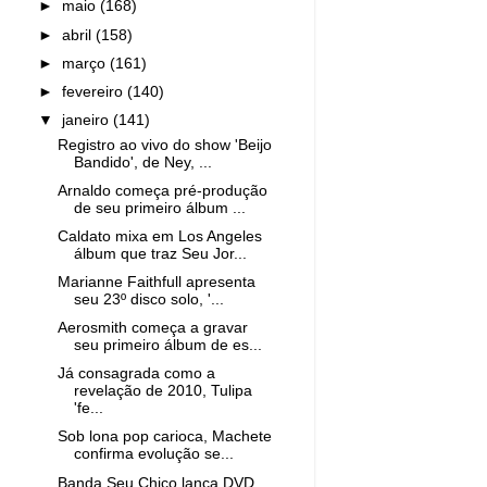
►
maio
(168)
►
abril
(158)
►
março
(161)
►
fevereiro
(140)
▼
janeiro
(141)
Registro ao vivo do show 'Beijo
Bandido', de Ney, ...
Arnaldo começa pré-produção
de seu primeiro álbum ...
Caldato mixa em Los Angeles
álbum que traz Seu Jor...
Marianne Faithfull apresenta
seu 23º disco solo, '...
Aerosmith começa a gravar
seu primeiro álbum de es...
Já consagrada como a
revelação de 2010, Tulipa
'fe...
Sob lona pop carioca, Machete
confirma evolução se...
Banda Seu Chico lança DVD