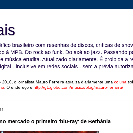
ais
fico brasileiro com resenhas de discos, críticas de show
 à MPB. Do rock ao funk. Do axé ao jazz. Passando por
 e música erudita. Atualizado diariamente. É proibida a 
gital - inclusive em redes sociais - sem a prévia autoriz
 2016, o jornalista Mauro Ferreira atualiza diariamente uma
coluna
so
na
.
O endereço é
http://g1.globo.com/musica/blog/mauro-ferreira/
11
no mercado o primeiro 'blu-ray' de Bethânia