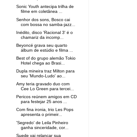
Sonic Youth antecipa trilha de
filme em coletânea ...
Senhor dos sons, Bosco cai
com bossa no samba-jazz...
Inédito, disco 'Racional 3' é o
chamariz da incomp...
Beyoncé grava seu quarto
álbum de estúdio e filma ...
Best of do grupo alemão Tokio
Hotel chega ao Brasi...
Dupla mineira traz Milton para
seu 'Mundo-Ludo' ao...
Amy teria gravado duo com
Cee Lo Green para tercei...
Pericos reúnem amigos em CD
para festejar 25 anos ...
Com fina ironia, trio Les Pops
apresenta o primeir...
'Segredo' de Leila Pinheiro
ganha sinceridade, cor...
Suede vai relançar sua