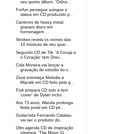
seu quinto álbum, 'Odios...
Forfun persegue suingue e
status em CD produzido p...
Cantores de heavy metal
gravam disco em
homenagem ...
Strokes revela os nomes das
10 músicas de seu quar...
Segundo CD de Tiê, 'A Coruja e
o Coração' tem Drex...
Cida Moreira vai lançar a
gravação de estúdio do s...
Zezé entrelaça Melodia e
Macalé em CD feito pela g...
Fiuk prepara CD solo e tem
'cover' de Dylan incluí...
Aos 73 anos, Wanda prolonga
festa jovial em CD pil...
Guitarrista Fernando Catatau
vai ser o produtor do...
Otto agenda CD de inspiração
cósmica, 'The Moon 11...