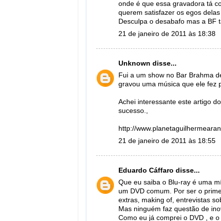
onde é que essa gravadora tá c
querem satisfazer os egos dela
Desculpa o desabafo mas a BF tá 
21 de janeiro de 2011 às 18:38
Unknown
disse...
Fui a um show no Bar Brahma de
gravou uma música que ele fez p
Achei interessante este artigo d
sucesso.,
http://www.planetaguilhermeara
21 de janeiro de 2011 às 18:55
Eduardo Cáffaro
disse...
Que eu saiba o Blu-ray é uma mí
um DVD comum. Por ser o primeir
extras, making of, entrevistas sob
Mas ninguém faz questão de inov
Como eu já comprei o DVD , e 