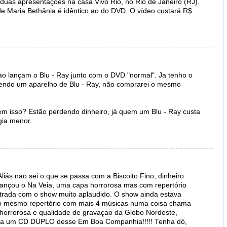
uas apresentações na casa Vivo Rio, no Rio de Janeiro (RJ).
de Maria Bethânia é idêntico ao do DVD. O vídeo custará R$
o lançam o Blu - Ray junto com o DVD "normal". Ja tenho o
endo um aparelho de Blu - Ray, não comprarei o mesmo
m isso? Estão perdendo dinheiro, já quem um Blu - Ray custa
gia menor.
liás nao sei o que se passa com a Biscoito Fino, dinheiro
lançou o Na Veia, uma capa horrorosa mas com repertório
strada com o show muito aplaudido. O show ainda estava
 o mesmo repertório com mais 4 músicas numa coisa chama
orrorosa e qualidade de gravaçao da Globo Nordeste,
 tira um CD DUPLO desse Em Boa Companhia!!!!! Tenha dó,