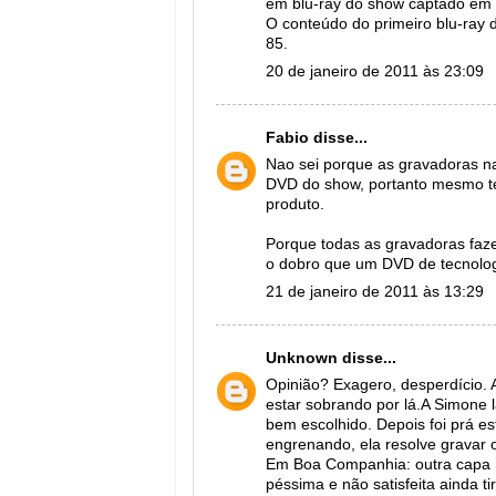
em blu-ray do show captado em d
O conteúdo do primeiro blu-ray 
85.
20 de janeiro de 2011 às 23:09
Fabio
disse...
Nao sei porque as gravadoras na
DVD do show, portanto mesmo t
produto.
Porque todas as gravadoras faze
o dobro que um DVD de tecnolo
21 de janeiro de 2011 às 13:29
Unknown
disse...
Opinião? Exagero, desperdício. A
estar sobrando por lá.A Simone 
bem escolhido. Depois foi prá e
engrenando, ela resolve gravar
Em Boa Companhia: outra capa h
péssima e não satisfeita ainda