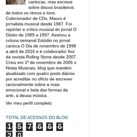
cantoras, mas escreve
sobre discos brasileiros
de todos os ritmos e tons.
Colecionador de CDs, Mauro é
jornalista musical desde 1987. Foi
repórter e crítico musical do jornal O
Globo de 1989 a 1997. Assinou a
coluna semanal Estúdio no jornal
carioca O Dia de novembro de 1998
a abril de 2016 e é colaborador fixo
da revista Rolling Stone desde 2007.
Criou em 1º de novembro de 2006 o
Notas Musicais, blog que mantém
atualizado com quatro posts diários
por acreditar no ofício de escrever
racionalmente sobre a mais
emocional e bela das formas de
arte, a deusa música.
Ver meu perfil completo
TOTAL DE ACESSOS DO BLOG
1
5
7
6
6
6
2
0