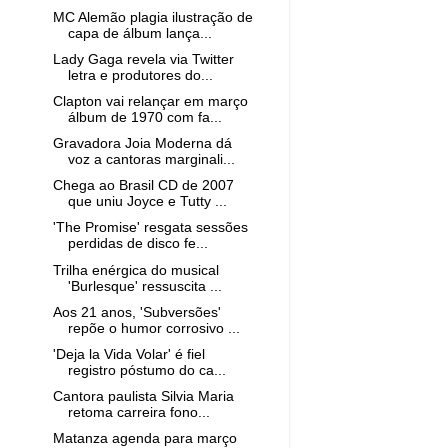
MC Alemão plagia ilustração de
capa de álbum lança...
Lady Gaga revela via Twitter
letra e produtores do...
Clapton vai relançar em março
álbum de 1970 com fa...
Gravadora Joia Moderna dá
voz a cantoras marginali...
Chega ao Brasil CD de 2007
que uniu Joyce e Tutty ...
'The Promise' resgata sessões
perdidas de disco fe...
Trilha enérgica do musical
'Burlesque' ressuscita ...
Aos 21 anos, 'Subversões'
repõe o humor corrosivo ...
'Deja la Vida Volar' é fiel
registro póstumo do ca...
Cantora paulista Silvia Maria
retoma carreira fono...
Matanza agenda para março