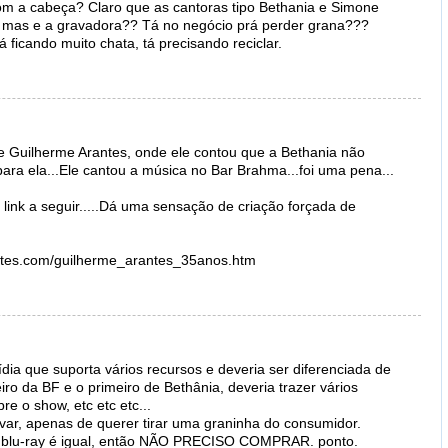
om a cabeça? Claro que as cantoras tipo Bethania e Simone
s mas e a gravadora?? Tá no negócio prá perder grana???
ficando muito chata, tá precisando reciclar.
 Guilherme Arantes, onde ele contou que a Bethania não
ara ela...Ele cantou a música no Bar Brahma...foi uma pena...
o link a seguir.....Dá uma sensação de criação forçada de
ntes.com/guilherme_arantes_35anos.htm
dia que suporta vários recursos e deveria ser diferenciada de
o da BF e o primeiro de Bethânia, deveria trazer vários
re o show, etc etc etc...
ar, apenas de querer tirar uma graninha do consumidor.
o blu-ray é igual, então NÃO PRECISO COMPRAR. ponto.