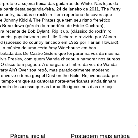
rprete e a sujeira típica das guitarras de White. Nas lojas da
a partir desta segunda-feira, 24 de janeiro de 2011, The Party
, country, baladas e rock'n'roll em repertório de covers que
 de Johnny Kidd & The Pirates que tem seu ritmo frenético
 Breakdown (pérola do repertório de Eddie Cochran),
 recente de Bob Dylan), Rip It up, (clássico do rock'n'roll
Comets, popularizado por Little Richard e revivido por Wanda
ed (sucesso do country lançado em 1962 por Harlan Howard),
m, a música de uma certa Amy Winehouse em boa
balada das De Castro Sisters que foi parar na voz da mesma
Elvis Presley, com quem Wanda chegou a namorar nos áureos
 O disco tem pegada. A energia e o timbre da voz de Wanda
rty Ain't Over soa retrô, mas paradoxalmente moderno.
e envolve o tema gospel Dust on the Bible. Rejuvenescida por
 tempo em que as cantoras norte-americanas ainda tinham
ula de sucesso que as torna tão iguais nos dias de hoje.
Página inicial
Postagem mais antiga