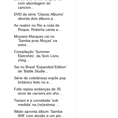
com abordagem do
cancion...
DVD da série 'Classic Albums'
aborda dois álbuns p...
Ao reabrir no Rio a roda de
Roque, Roberta canta a...
Moyseis Marques cai no
'Samba pras Moças' na
estre...
Compilação 'Summer
Eletrohits', da Som Livre,
cheg...
Sai no Brasil 'Expanded Edition'
de 'Battle Studie...
Série de coletâneas expõe pop
britânico feito no e...
Fafá repisa andanças de 35
anos de carreira em sho...
Taviani é a convidada 'sob
medida' na (re)estreia ...
Wado apronta álbum 'Samba
808' com alusão a um pio...