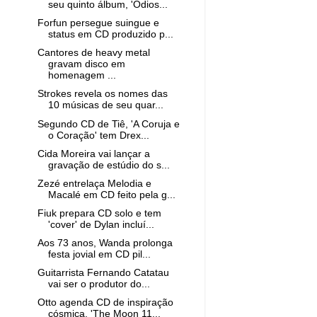
seu quinto álbum, 'Odios...
Forfun persegue suingue e
status em CD produzido p...
Cantores de heavy metal
gravam disco em
homenagem ...
Strokes revela os nomes das
10 músicas de seu quar...
Segundo CD de Tiê, 'A Coruja e
o Coração' tem Drex...
Cida Moreira vai lançar a
gravação de estúdio do s...
Zezé entrelaça Melodia e
Macalé em CD feito pela g...
Fiuk prepara CD solo e tem
'cover' de Dylan incluí...
Aos 73 anos, Wanda prolonga
festa jovial em CD pil...
Guitarrista Fernando Catatau
vai ser o produtor do...
Otto agenda CD de inspiração
cósmica, 'The Moon 11...