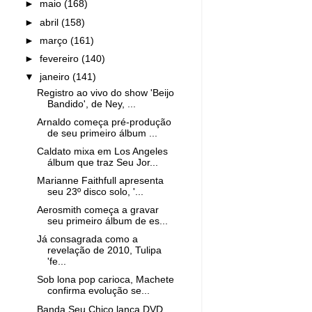
►
maio
(168)
►
abril
(158)
►
março
(161)
►
fevereiro
(140)
▼
janeiro
(141)
Registro ao vivo do show 'Beijo
Bandido', de Ney, ...
Arnaldo começa pré-produção
de seu primeiro álbum ...
Caldato mixa em Los Angeles
álbum que traz Seu Jor...
Marianne Faithfull apresenta
seu 23º disco solo, '...
Aerosmith começa a gravar
seu primeiro álbum de es...
Já consagrada como a
revelação de 2010, Tulipa
'fe...
Sob lona pop carioca, Machete
confirma evolução se...
Banda Seu Chico lança DVD