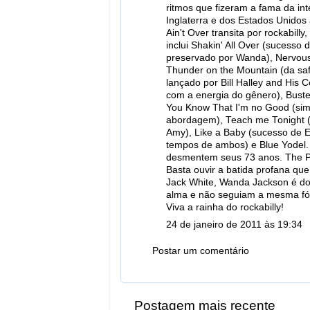
ritmos que fizeram a fama da inté
Inglaterra e dos Estados Unidos 
Ain't Over transita por rockabilly
inclui Shakin' All Over (sucesso
preservado por Wanda), Nervous
Thunder on the Mountain (da safra
lançado por Bill Halley and His 
com a energia do gênero), Bust
You Know That I'm no Good (si
abordagem), Teach me Tonight (
Amy), Like a Baby (sucesso de 
tempos de ambos) e Blue Yodel.
desmentem seus 73 anos. The Pa
Basta ouvir a batida profana qu
Jack White, Wanda Jackson é do
alma e não seguiam a mesma fórm
Viva a rainha do rockabilly!
24 de janeiro de 2011 às 19:34
Postar um comentário
Postagem mais recente