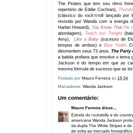
The Pirates que tem seu ritmo fren
repertório de Eddie Cochran),
Thunde
(clássico do rock'n'roll lançado por
revivido por Wanda com a energia 
Harlan Howard),
You Know That I'm 
abordagem),
Teach me Tonight
(bal
Amy),
Like a Baby
(sucesso de El
tempos de ambos) e
Blue Yodel
. O
desmentem seus 73 anos.
The Party 
a batida profana que envolve o tema 
Jackson é do tempo em que as cant
mesma fórmula de sucesso que as torna 
Postado por
Mauro Ferreira
às
19:34
Marcadores:
Wanda Jackson
Um comentário:
Mauro Ferreira
disse...
Estrela do rockabilly e do count
americana Wanda Jackson prolon
da dupla The White Stripes e d
de volta ao mercado fonográfico