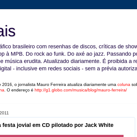
ais
fico brasileiro com resenhas de discos, críticas de show
 à MPB. Do rock ao funk. Do axé ao jazz. Passando por
 e música erudita. Atualizado diariamente. É proibida a 
gital - inclusive em redes sociais - sem a prévia autoriz
 2016, o jornalista Mauro Ferreira atualiza diariamente uma
coluna
so
na
.
O endereço é
http://g1.globo.com/musica/blog/mauro-ferreira/
2011
festa jovial em CD pilotado por Jack White