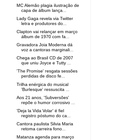
MC Alemão plagia ilustração de
capa de álbum lança...
Lady Gaga revela via Twitter
letra e produtores do...
Clapton vai relançar em março
álbum de 1970 com fa...
Gravadora Joia Moderna dá
voz a cantoras marginali...
Chega ao Brasil CD de 2007
que uniu Joyce e Tutty ...
'The Promise' resgata sessões
perdidas de disco fe...
Trilha enérgica do musical
'Burlesque' ressuscita ...
Aos 21 anos, 'Subversões'
repõe o humor corrosivo ...
'Deja la Vida Volar' é fiel
registro póstumo do ca...
Cantora paulista Silvia Maria
retoma carreira fono...
Matanza agenda para março