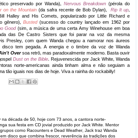
ético preservado por Wanda),
Nervous Breakdown
(pérola do
r on the Mountain
(da safra recente de Bob Dylan),
Rip It up
,
 Bill Halley and His Comets, popularizado por Little Richard e
do gênero),
Busted
(sucesso do country lançado em 1962 por
no Good
(sim, a música de uma certa Amy Winehouse em boa
ada das De Castro Sisters que foi parar na voz da mesma
vis Presley, com quem Wanda chegou a namorar nos áureos
 disco tem pegada. A energia e o timbre da voz de Wanda
Ain't Over
soa retrô, mas paradoxalmente moderno. Basta ouvir
gospel
Dust on the Bible
. Rejuvenescida por Jack White, Wanda
oras norte-americanas ainda tinham alma e não seguiam a
tão iguais nos dias de hoje. Viva a rainha do rockabilly!
ry na década de 50, hoje com 73 anos, a cantora norte-
ga sua festa em CD jovial produzido por Jack White. Mentor
e grupos como Racounters e Dead Weather, Jack traz Wanda
 em disco que combina frescor, reverência às tradições dos