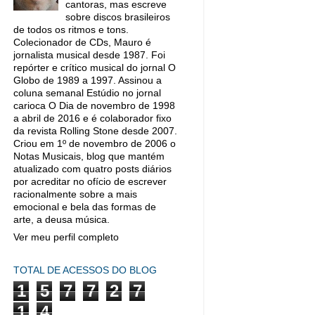
cantoras, mas escreve
sobre discos brasileiros
de todos os ritmos e tons.
Colecionador de CDs, Mauro é
jornalista musical desde 1987. Foi
repórter e crítico musical do jornal O
Globo de 1989 a 1997. Assinou a
coluna semanal Estúdio no jornal
carioca O Dia de novembro de 1998
a abril de 2016 e é colaborador fixo
da revista Rolling Stone desde 2007.
Criou em 1º de novembro de 2006 o
Notas Musicais, blog que mantém
atualizado com quatro posts diários
por acreditar no ofício de escrever
racionalmente sobre a mais
emocional e bela das formas de
arte, a deusa música.
Ver meu perfil completo
TOTAL DE ACESSOS DO BLOG
1
5
7
7
2
7
1
4