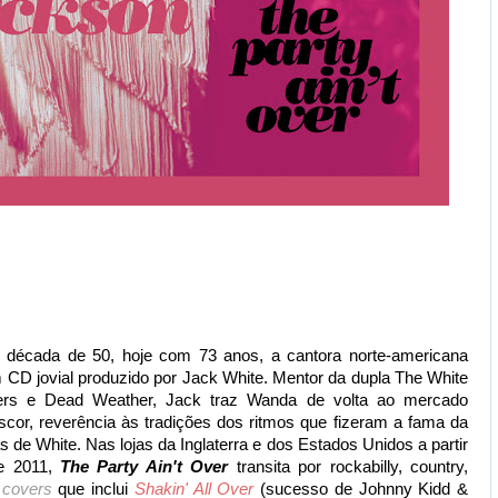
na década de 50, hoje com 73 anos, a cantora norte-americana
CD jovial produzido por Jack White. Mentor da dupla The White
ers e Dead Weather, Jack traz Wanda de volta ao mercado
scor, reverência às tradições dos ritmos que fizeram a fama da
as de White. Nas lojas da Inglaterra e dos Estados Unidos a partir
de 2011,
The Party Ain't Over
transita por rockabilly, country,
e
covers
que inclui
Shakin' All Over
(sucesso de Johnny Kidd &