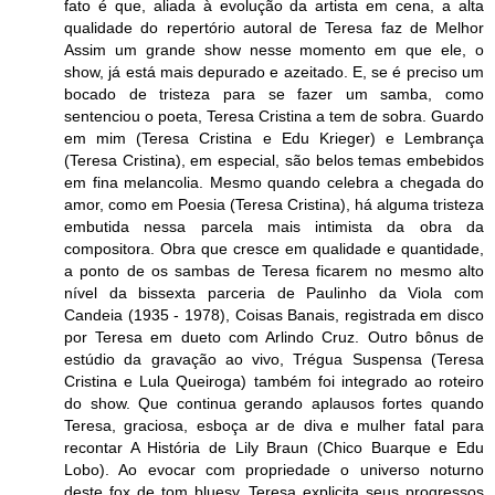
fato é que, aliada à evolução da artista em cena, a alta
qualidade do repertório autoral de Teresa faz de Melhor
Assim um grande show nesse momento em que ele, o
show, já está mais depurado e azeitado. E, se é preciso um
bocado de tristeza para se fazer um samba, como
sentenciou o poeta, Teresa Cristina a tem de sobra. Guardo
em mim (Teresa Cristina e Edu Krieger) e Lembrança
(Teresa Cristina), em especial, são belos temas embebidos
em fina melancolia. Mesmo quando celebra a chegada do
amor, como em Poesia (Teresa Cristina), há alguma tristeza
embutida nessa parcela mais intimista da obra da
compositora. Obra que cresce em qualidade e quantidade,
a ponto de os sambas de Teresa ficarem no mesmo alto
nível da bissexta parceria de Paulinho da Viola com
Candeia (1935 - 1978), Coisas Banais, registrada em disco
por Teresa em dueto com Arlindo Cruz. Outro bônus de
estúdio da gravação ao vivo, Trégua Suspensa (Teresa
Cristina e Lula Queiroga) também foi integrado ao roteiro
do show. Que continua gerando aplausos fortes quando
Teresa, graciosa, esboça ar de diva e mulher fatal para
recontar A História de Lily Braun (Chico Buarque e Edu
Lobo). Ao evocar com propriedade o universo noturno
deste fox de tom bluesy, Teresa explicita seus progressos