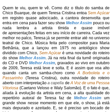
Quem te viu, quem te vê. Como diz o título do samba de
Chico Buarque, de quem Teresa Cristina entoa
Sem Açúcar
em registro quase adocicado, a cantora desenvolta que
entra em cena para fazer seu show
Melhor Assim
pouco ou
nada lembra a artista tímida e quase imóvel
de apresentações feitas em seu início de carreira. Cada vez
melhor no palco, Teresa já se permite entrar até no universo
teatral de Chico. Música feita pelo compositor para Maria
Bethânia, que a lançou em 1975 no antológico show
dividido com Chico,
Sem Açúcar
é uma novidade do roteiro
do show
Melhor Assim
. Já na reta final da turnê originada
do CD e DVD
Melhor Assim
, gravados ao vivo em outubro
de 2009, Teresa está leve e solta. E é assim que voa alto
quando canta um samba-choro como
A Borboleta e o
Passarinho
(Teresa Cristina), outra novidade do roteiro
aberto com interpretação
a capella
de
A Voz de uma Pessoa
Vitoriosa
(Caetano Veloso e Waly Salomão). E o fato é que,
aliada à evolução da artista em cena, a alta qualidade do
repertório autoral de Teresa faz de
Melhor Assim
um
grande show nesse momento em que ele, o show, já está
mais depurado e azeitado. E, se é preciso um bocado de