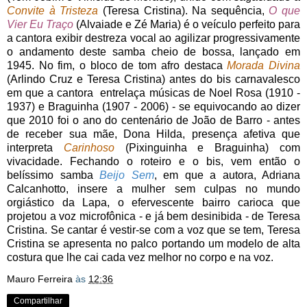
Convite à Tristeza
(Teresa Cristina). Na sequência,
O que
Vier Eu Traço
(Alvaiade e Zé Maria) é o veículo perfeito para
a cantora exibir destreza vocal ao agilizar progressivamente
o andamento deste samba cheio de bossa, lançado em
1945. No fim, o bloco de tom afro destaca
Morada Divina
(Arlindo Cruz e Teresa Cristina) antes do bis carnavalesco
em que a cantora entrelaça músicas de Noel Rosa (1910 -
1937) e Braguinha (1907 - 2006) - se equivocando ao dizer
que 2010 foi o ano do centenário de João de Barro - antes
de receber sua mãe, Dona Hilda, presença afetiva que
interpreta
Carinhoso
(Pixinguinha e Braguinha) com
vivacidade. Fechando o roteiro e o bis, vem então o
belíssimo samba
Beijo Sem
, em que a autora, Adriana
Calcanhotto, insere a mulher sem culpas no mundo
orgiástico da Lapa, o efervescente bairro carioca que
projetou a voz microfônica - e já bem desinibida - de Teresa
Cristina. Se cantar é vestir-se com a voz que se tem, Teresa
Cristina se apresenta no palco portando um modelo de alta
costura que lhe cai cada vez melhor no corpo e na voz.
Mauro Ferreira
às
12:36
Compartilhar