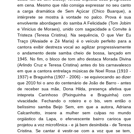
em cena. Mesmo que não consiga expressar no seu canto
a carga dramática de Sem Açúcar (Chico Buarque), a
intérprete se mostra à vontade no palco. Prova é sua
envolvente abordagem do samba A Felicidade (Tom Jobim
e Vinicius de Moraes), unido com sagacidade a Convite à
Tristeza (Teresa Cristina). Na sequência, O que Vier Eu
Traço (Alvaiade e Zé Maria) é o veículo perfeito para a
cantora exibir destreza vocal ao agilizar progressivamente
o andamento deste samba cheio de bossa, lançado em
1945. No fim, o bloco de tom afro destaca Morada Divina
(Arlindo Cruz e Teresa Cristina) antes do bis carnavalesco
em que a cantora entrelaça músicas de Noel Rosa (1910 -
1937) e Braguinha (1907 - 2006) - se equivocando ao dizer
que 2010 foi o ano do centenário de João de Barro - antes
de receber sua mãe, Dona Hilda, presença afetiva que
intepreta Carinhoso (Pixinguinha e Braguinha) com
vivacidade. Fechando o roteiro e o bis, vem então o
belíssimo samba Beijo Sem, em que a autora, Adriana
Calcanhotto, insere a mulher sem culpas no mundo
orgiástico da Lapa, o efervescente bairro carioca que
projetou a voz microfônica - e já bem desinibida - de Teresa
Cristina. Se cantar é vestir-se com a voz que se tem,