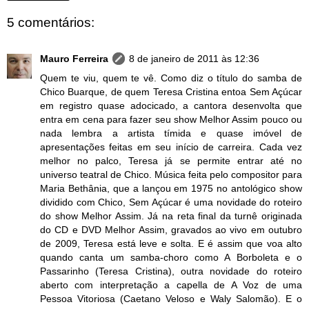
5 comentários:
Mauro Ferreira
8 de janeiro de 2011 às 12:36
Quem te viu, quem te vê. Como diz o título do samba de
Chico Buarque, de quem Teresa Cristina entoa Sem Açúcar
em registro quase adocicado, a cantora desenvolta que
entra em cena para fazer seu show Melhor Assim pouco ou
nada lembra a artista tímida e quase imóvel de
apresentações feitas em seu início de carreira. Cada vez
melhor no palco, Teresa já se permite entrar até no
universo teatral de Chico. Música feita pelo compositor para
Maria Bethânia, que a lançou em 1975 no antológico show
dividido com Chico, Sem Açúcar é uma novidade do roteiro
do show Melhor Assim. Já na reta final da turnê originada
do CD e DVD Melhor Assim, gravados ao vivo em outubro
de 2009, Teresa está leve e solta. E é assim que voa alto
quando canta um samba-choro como A Borboleta e o
Passarinho (Teresa Cristina), outra novidade do roteiro
aberto com interpretação a capella de A Voz de uma
Pessoa Vitoriosa (Caetano Veloso e Waly Salomão). E o