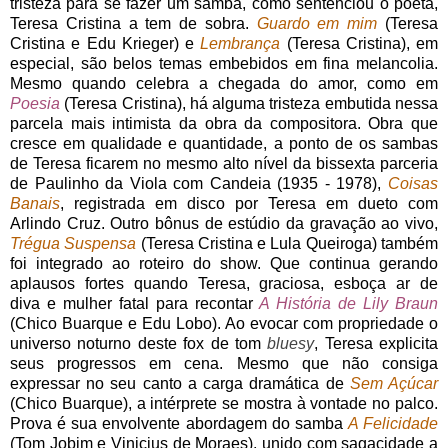
tristeza para se fazer um samba, como sentenciou o poeta,
Teresa Cristina a tem de sobra.
Guardo em mim
(Teresa
Cristina e Edu Krieger) e
Lembrança
(Teresa Cristina), em
especial, são belos temas embebidos em fina melancolia.
Mesmo quando celebra a chegada do amor, como em
Poesia
(Teresa Cristina), há alguma tristeza embutida nessa
parcela mais intimista da obra da compositora. Obra que
cresce em qualidade e quantidade, a ponto de os sambas
de Teresa ficarem no mesmo alto nível da bissexta parceria
de Paulinho da Viola com Candeia (1935 - 1978),
Coisas
Banais
, registrada em disco por Teresa em dueto com
Arlindo Cruz. Outro bônus de estúdio da gravação ao vivo,
Trégua Suspensa
(Teresa Cristina e Lula Queiroga) também
foi integrado ao roteiro do show. Que continua gerando
aplausos fortes quando Teresa, graciosa, esboça ar de
diva e mulher fatal para recontar
A História de Lily Braun
(Chico Buarque e Edu Lobo). Ao evocar com propriedade o
universo noturno deste fox de tom
bluesy
, Teresa explicita
seus progressos em cena. Mesmo que não consiga
expressar no seu canto a carga dramática de
Sem Açúcar
(Chico Buarque), a intérprete se mostra à vontade no palco.
Prova é sua envolvente abordagem do samba
A Felicidade
(Tom Jobim e Vinicius de Moraes), unido com sagacidade a