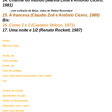
14. Charme do mundo (Marina Lima e Antônio Cícero,
1981)
- com exibição de Beijo, vídeo de Rafael Rosendaal
15. À francesa (Claudio Zoli e Antônio Cícero, 1989)
Bis:
16. Como 2 e 2 (Caetano Veloso, 1971)
17. Uma noite e 1/2 (Renato Rockett, 1987)
Partiu
(Marina Lima)
Partiu, foi
Cola comigo
Partiu, foi
Fora do umbigo
Uma vida inteira pra plantar e pra colher
Luz
Juntos na virada
Quentinhos no iglu
Soltos no Esplanada
Chapados com o azul
Com você formou