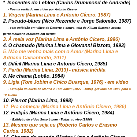
* Inocentes do Leblon (Carlos Drummond de Andrade)
- Poema recitado em vídeo por Antonio Cícero
1. Virgem (Marina Lima e Antonio Cícero, 1987)
2. Pseudo-blues (Nico Rezende e Jorge Salomão, 1987)
- com exibição em vídeo de Deserto e chuva, tela de Killian Glasner, artista
pernambucano radicado em Berlim
3. À meia voz (Marina Lima e Antônio Cícero, 1996)
4. O chamado (Marina Lima e Giovanni Bizzoto, 1993)
5. Não me venha mais com o Amor (Marina Lima e
Adriana Calcanhotto, 2011)
6. Difícil (Marina Lima e Antonio Cícero, 1985)
7. Partiu (Marina Lima, 2013) - música inédita
8. Me chama (Lobão, 1984)
9. Lígia (Tom Jobim e Chico Buarque, 1976) - em vídeo
- Exibição do dueto de Marina e Tom Jobim (1927 - 1994), gravado em 1987 para a
TV Globo
10. Pierrot (Marina Lima, 1998)
11. Pra começar (Marina Lima e Antônio Cícero, 1986)
12. Fullgás (Marina Lima e Antônio Cícero, 1984)
- Exibição do vídeo Sexo é bom - Todas ao vivo (1986)
13. Mesmo que seja eu (Roberto Carlos e Erasmo
Carlos, 1982)