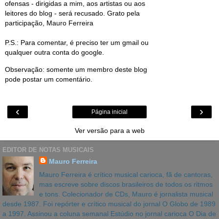
ofensas - dirigidas a mim, aos artistas ou aos
leitores do blog - será recusado. Grato pela
participação, Mauro Ferreira
P.S.: Para comentar, é preciso ter um gmail ou
qualquer outra conta do google.
Observação: somente um membro deste blog
pode postar um comentário.
‹
›
Página inicial
Ver versão para a web
EDITOR DE NOTAS MUSICAIS
Mauro Ferreira
Mauro Ferreira é crítico musical carioca, fã de cantoras,
mas escreve sobre discos brasileiros de todos os ritmos
e tons. Colecionador de CDs, Mauro é jornalista musical
desde 1987. Foi repórter e crítico musical do jornal O Globo de 1989
a 1997. Assinou a coluna semanal Estúdio no jornal carioca O Dia de