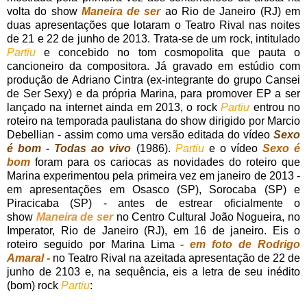
volta do show
Maneira de ser
ao Rio de Janeiro (RJ) em
duas apresentações que lotaram o Teatro Rival nas noites
de 21 e 22 de junho de 2013. Trata-se de um rock, intitulado
Partiu
e concebido no tom cosmopolita que pauta o
cancioneiro da compositora. Já gravado em estúdio com
produção de Adriano Cintra (ex-integrante do grupo Cansei
de Ser Sexy) e da própria Marina, para promover EP a ser
lançado na internet ainda em 2013, o rock
Partiu
entrou no
roteiro na temporada paulistana do show dirigido por Marcio
Debellian - assim como uma versão editada do vídeo
Sexo
é bom - Todas ao vivo
(1986).
Partiu
e o vídeo
Sexo é
bom
foram para os cariocas as novidades do roteiro que
Marina experimentou pela primeira vez em janeiro de 2013 -
em apresentações em Osasco (SP), Sorocaba (SP) e
Piracicaba (SP) - antes de estrear oficialmente o
show
Maneira de ser
no Centro Cultural João Nogueira, no
Imperator, Rio de Janeiro (RJ), em 16 de janeiro. Eis o
roteiro seguido por Marina Lima
- em foto de Rodrigo
Amaral -
no Teatro Rival na azeitada apresentação de 22 de
junho de 2103 e, na sequência, eis a letra de seu inédito
(bom) rock
Partiu
: