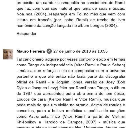
propósito, um caráter cosmopolita no cancioneiro de Ramil
que faz com que soe natural que uma de suas músicas,
Noa noa (2004), reapareça em Foi no mês que vem com
leitura em francês (por Isabel Ramil) de trecho do livro
homônimo da canção lançada no álbum Longes (2004).
Responder
Mauro Ferreira
27 de junho de 2013 às 10:56
Tal cancioneiro adquire por vezes contorno épico em temas
como Tango da independência (Vitor Ramil e Paulo Seben)
- música que reforça o elo do compositor com o universo
portenho e que até então não fazia parte da discografia
oficial de Ramil - e Joquim, longa versão de Joey (Bob
Dylan e Jacques Levy) feita por Ramil para Tango, o álbum
de 1987 que apresentou outra obra-prima de tom épico,
Loucos de cara (Kleiton Ramil e Vitor Ramil), música que
pede mais do que um violão no arranjo. Acima de rótulos e
conceitos, paira a beleza melódica e poética de canções
como Astronauta lírico (Vitor Ramil a partir de Vielimir
Khlébnikov e Haroldo de Campos, 2007) - música que
encerra o bis do atual show de Ney Matogroso, Atento aos