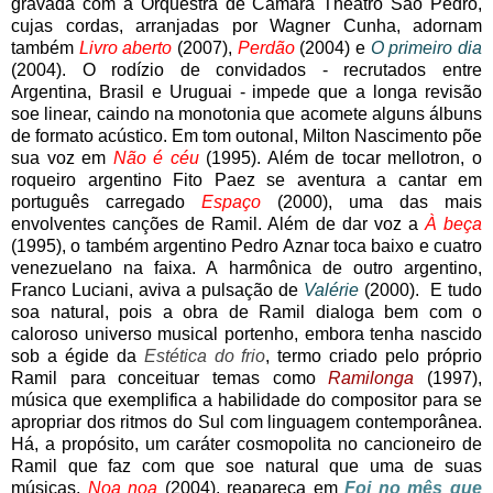
gravada com a Orquestra de Câmara Theatro São Pedro,
cujas cordas, arranjadas por Wagner Cunha, adornam
também
Livro aberto
(2007),
Perdão
(2004) e
O primeiro dia
(2004). O rodízio de convidados - recrutados entre
Argentina, Brasil e Uruguai - impede que a longa revisão
soe linear, caindo na monotonia que acomete alguns álbuns
de formato acústico. Em tom outonal, Milton Nascimento põe
sua voz em
Não é céu
(1995). Além de tocar mellotron, o
roqueiro argentino Fito Paez se aventura a cantar em
português carregado
Espaço
(2000), uma das mais
envolventes canções de Ramil. Além de dar voz a
À beça
(1995), o também argentino Pedro Aznar toca baixo e cuatro
venezuelano na faixa. A harmônica de outro argentino,
Franco Luciani, aviva a pulsação de
Valérie
(2000). E tudo
soa natural, pois a obra de Ramil dialoga bem com o
caloroso universo musical portenho, embora tenha nascido
sob a égide da
Estética do frio
, termo criado pelo próprio
Ramil para conceituar temas como
Ramilonga
(1997),
música que exemplifica a habilidade do compositor para se
apropriar dos ritmos do Sul com linguagem contemporânea.
Há, a propósito, um caráter cosmopolita no cancioneiro de
Ramil que faz com que soe natural que uma de suas
músicas,
Noa noa
(2004), reapareça em
Foi no mês que