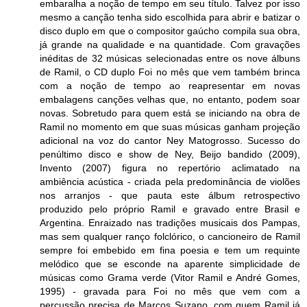
embaralha a noção de tempo em seu título. Talvez por isso
mesmo a canção tenha sido escolhida para abrir e batizar o
disco duplo em que o compositor gaúcho compila sua obra,
já grande na qualidade e na quantidade. Com gravações
inéditas de 32 músicas selecionadas entre os nove álbuns
de Ramil, o CD duplo Foi no mês que vem também brinca
com a noção de tempo ao reapresentar em novas
embalagens canções velhas que, no entanto, podem soar
novas. Sobretudo para quem está se iniciando na obra de
Ramil no momento em que suas músicas ganham projeção
adicional na voz do cantor Ney Matogrosso. Sucesso do
penúltimo disco e show de Ney, Beijo bandido (2009),
Invento (2007) figura no repertório aclimatado na
ambiência acústica - criada pela predominância de violões
nos arranjos - que pauta este álbum retrospectivo
produzido pelo próprio Ramil e gravado entre Brasil e
Argentina. Enraizado nas tradições musicais dos Pampas,
mas sem qualquer ranço folclórico, o cancioneiro de Ramil
sempre foi embebido em fina poesia e tem um requinte
melódico que se esconde na aparente simplicidade de
músicas como Grama verde (Vitor Ramil e André Gomes,
1995) - gravada para Foi no mês que vem com a
percussão precisa de Marcos Suzano, com quem Ramil já