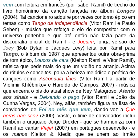
vem
com leitura em francês (por Isabel Ramil) de trecho do
livro homônimo da canção lançada no álbum
Longes
(2004). Tal cancioneiro adquire por vezes contorno épico em
temas como
Tango da independência
(Vitor Ramil e Paulo
Seben) - música que reforça o elo do compositor com o
universo portenho e que até então não fazia parte da
discografia oficial de Ramil - e
Joquim
, longa versão de
Joey
(Bob Dylan e Jacques Levy) feita por Ramil para
Tango
, o álbum de 1987 que apresentou outra obra-prima
de tom épico,
Loucos de cara
(Kleiton Ramil e Vitor Ramil),
música que pede mais do que um violão no arranjo. Acima
de rótulos e conceitos, paira a beleza melódica e poética de
canções como
Astronauta lírico
(Vitor Ramil a partir de
Vielimir Khlébnikov e Haroldo de Campos, 2007) - música
que encerra o bis do atual show de Ney Matogroso,
Atento
aos sinais
- e
Deixando o pago
(Vitor Ramil e João da
Cunha Vargas, 2004). Ney, aliás, também figura na lista de
convidados de
Foi no mês que vem
, dando voz a
Que
horas não são?
(2000). Vasto, o time de convidados inclui
também o uruguaio Jorge Drexler - que se harmoniza com
Ramil ao cantar
Viajei
(2007) em português desenvolto - e
os
manos
Kleiton & Kledir, que se unem ao irmão