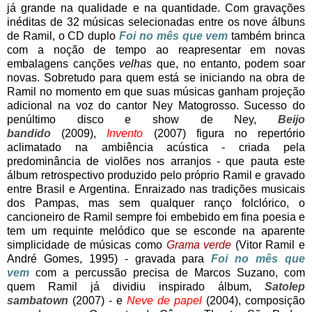
já grande na qualidade e na quantidade. Com gravações
inéditas de 32 músicas selecionadas entre os nove álbuns
de Ramil, o CD duplo
Foi no mês que vem
também brinca
com a noção de tempo ao reapresentar em novas
embalagens canções
velhas
que, no entanto, podem soar
novas. Sobretudo para quem está se iniciando na obra de
Ramil no momento em que suas músicas ganham projeção
adicional na voz do cantor Ney Matogrosso. Sucesso do
penúltimo disco e show de Ney,
Beijo
bandido
(2009),
Invento
(2007) figura no repertório
aclimatado na ambiência acústica - criada pela
predominância de violões nos arranjos - que pauta este
álbum retrospectivo produzido pelo próprio Ramil e gravado
entre Brasil e Argentina. Enraizado nas tradições musicais
dos Pampas, mas sem qualquer ranço folclórico, o
cancioneiro de Ramil sempre foi embebido em fina poesia e
tem um requinte melódico que se esconde na aparente
simplicidade de músicas como
Grama verde
(Vitor Ramil e
André Gomes, 1995) - gravada para
Foi no mês que
vem
com a percussão precisa de Marcos Suzano, com
quem Ramil já dividiu inspirado álbum,
Satolep
sambatown
(2007) - e
Neve de papel
(2004), composição