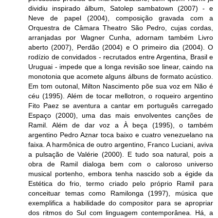
dividiu inspirado álbum, Satolep sambatown (2007) - e
Neve de papel (2004), composição gravada com a
Orquestra de Câmara Theatro São Pedro, cujas cordas,
arranjadas por Wagner Cunha, adornam também Livro
aberto (2007), Perdão (2004) e O primeiro dia (2004). O
rodízio de convidados - recrutados entre Argentina, Brasil e
Uruguai - impede que a longa revisão soe linear, caindo na
monotonia que acomete alguns álbuns de formato acústico.
Em tom outonal, Milton Nascimento põe sua voz em Não é
céu (1995). Além de tocar mellotron, o roqueiro argentino
Fito Paez se aventura a cantar em português carregado
Espaço (2000), uma das mais envolventes canções de
Ramil. Além de dar voz a À beça (1995), o também
argentino Pedro Aznar toca baixo e cuatro venezuelano na
faixa. A harmônica de outro argentino, Franco Luciani, aviva
a pulsação de Valérie (2000). E tudo soa natural, pois a
obra de Ramil dialoga bem com o caloroso universo
musical portenho, embora tenha nascido sob a égide da
Estética do frio, termo criado pelo próprio Ramil para
conceituar temas como Ramilonga (1997), música que
exemplifica a habilidade do compositor para se apropriar
dos ritmos do Sul com linguagem contemporânea. Há, a