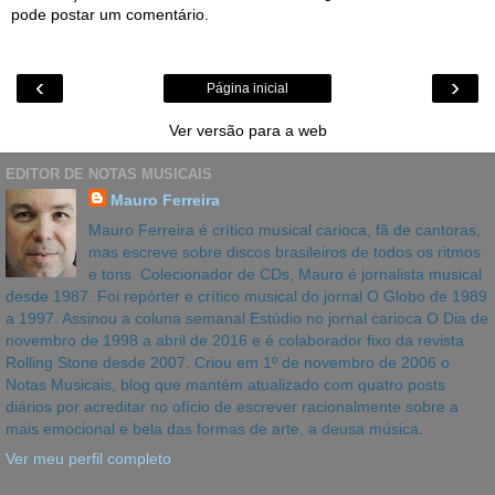
pode postar um comentário.
‹
›
Página inicial
Ver versão para a web
EDITOR DE NOTAS MUSICAIS
Mauro Ferreira
Mauro Ferreira é crítico musical carioca, fã de cantoras,
mas escreve sobre discos brasileiros de todos os ritmos
e tons. Colecionador de CDs, Mauro é jornalista musical
desde 1987. Foi repórter e crítico musical do jornal O Globo de 1989
a 1997. Assinou a coluna semanal Estúdio no jornal carioca O Dia de
novembro de 1998 a abril de 2016 e é colaborador fixo da revista
Rolling Stone desde 2007. Criou em 1º de novembro de 2006 o
Notas Musicais, blog que mantém atualizado com quatro posts
diários por acreditar no ofício de escrever racionalmente sobre a
mais emocional e bela das formas de arte, a deusa música.
Ver meu perfil completo