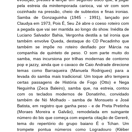
pela estreia da minitemporada carioca, vai vir com som
cozinhado na pressão, cheio de subtextos e finas ironias.
Samba de Gonzaguinha (1945 - 1991), lançado por
Claudya em 1973, Pois É, Seu Zé abre o coeso roteiro com
a pegada que vai ser mantida ao longo do show. Inédita de
Luciano Salvador Bahia, Vergonha destila a tal ironia que
também envolve Queda, destaque do CD Pecadinho que
também se impõe no roteiro desfiado por Márcia na
companhia de quinteto de peso. O som parte muito do
samba, mas incursiona por trilhas modernas de contorno
pop e jazzy, ainda que o cavaco de Caio Andrade direcione
temas como Barraqueira (Manuela Rodrigues) para a
levada do samba mais tradicional. Um toque afro tempera
certas passagens de História de Fogo (Otto) e Nega
Neguinha (Zeca Baleiro), samba que, na estreia, contou
com os teclados modernos de Donatinho, convidado
também de Nó Molhado - samba de Monsueto e José
Batista, em registro que ganha peso - e de Preta Pretinha
(Moraes Moreira e Galvão), remodelada em suingante
número do bis que começa com esperta citação de Gererê,
tema do repertório do grupo baiano É o Tchan. Um
trompete pontua números como Logradouro (Kléber