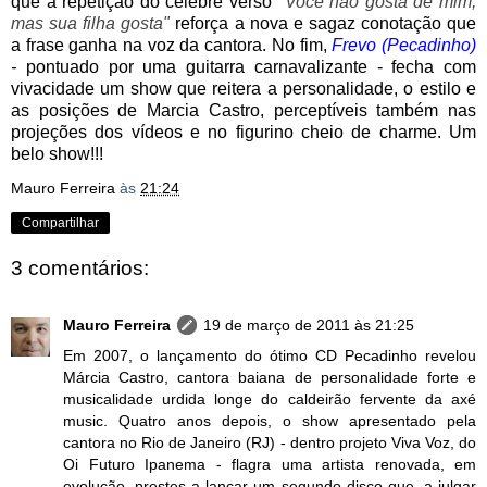
que a repetição do célebre verso
"Você não gosta de mim,
mas sua filha gosta"
reforça a nova e sagaz conotação que
a frase ganha na voz da cantora. No fim,
Frevo (Pecadinho)
-
pontuado por uma guitarra carnavalizante - fecha com
vivacidade um show que reitera a personalidade, o estilo e
as posições de Marcia Castro, perceptíveis também nas
projeções dos vídeos e no figurino cheio de charme. Um
belo show!!!
Mauro Ferreira
às
21:24
Compartilhar
3 comentários:
Mauro Ferreira
19 de março de 2011 às 21:25
Em 2007, o lançamento do ótimo CD Pecadinho revelou
Márcia Castro, cantora baiana de personalidade forte e
musicalidade urdida longe do caldeirão fervente da axé
music. Quatro anos depois, o show apresentado pela
cantora no Rio de Janeiro (RJ) - dentro projeto Viva Voz, do
Oi Futuro Ipanema - flagra uma artista renovada, em
evolução, prestes a lançar um segundo disco que, a julgar