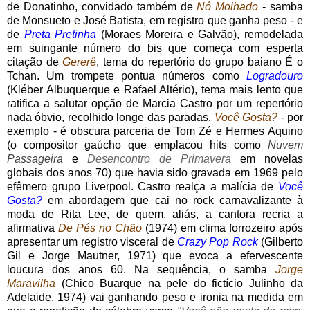
de Donatinho, convidado também de
Nó Molhado
- samba
de Monsueto e José Batista, em registro que ganha peso - e
de
Preta Pretinha
(Moraes Moreira e Galvão), remodelada
em suingante número do bis que começa com esperta
citação de
Gererê
, tema do repertório do grupo baiano É o
Tchan. Um trompete pontua números como
Logradouro
(Kléber Albuquerque e Rafael Altério), tema mais lento que
ratifica a salutar opção de Marcia Castro por um repertório
nada óbvio, recolhido longe das paradas.
Você Gosta?
- por
exemplo - é obscura parceria de Tom Zé e Hermes Aquino
(o compositor gaúcho que emplacou hits como
Nuvem
Passageira
e
Desencontro de Primavera
em novelas
globais dos anos 70) que havia sido gravada em 1969 pelo
efêmero grupo Liverpool. Castro realça a malícia de
Você
Gosta?
em abordagem que cai no rock carnavalizante à
moda de Rita Lee, de quem, aliás, a cantora recria a
afirmativa
De Pés no Chão
(1974) em clima forrozeiro após
apresentar um registro visceral de
Crazy Pop Rock
(Gilberto
Gil e Jorge Mautner, 1971) que evoca a efervescente
loucura dos anos 60. Na sequência, o samba
Jorge
Maravilha
(Chico Buarque na pele do fictício Julinho da
Adelaide, 1974) vai ganhando peso e ironia na medida em