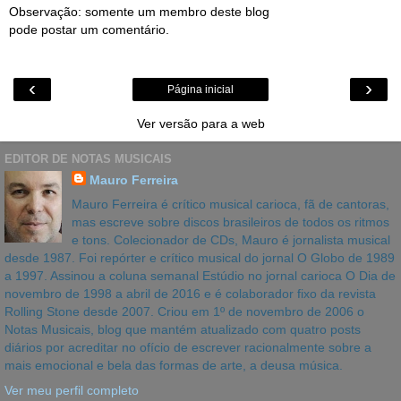
Observação: somente um membro deste blog
pode postar um comentário.
‹
›
Página inicial
Ver versão para a web
EDITOR DE NOTAS MUSICAIS
Mauro Ferreira
Mauro Ferreira é crítico musical carioca, fã de cantoras,
mas escreve sobre discos brasileiros de todos os ritmos
e tons. Colecionador de CDs, Mauro é jornalista musical
desde 1987. Foi repórter e crítico musical do jornal O Globo de 1989
a 1997. Assinou a coluna semanal Estúdio no jornal carioca O Dia de
novembro de 1998 a abril de 2016 e é colaborador fixo da revista
Rolling Stone desde 2007. Criou em 1º de novembro de 2006 o
Notas Musicais, blog que mantém atualizado com quatro posts
diários por acreditar no ofício de escrever racionalmente sobre a
mais emocional e bela das formas de arte, a deusa música.
Ver meu perfil completo