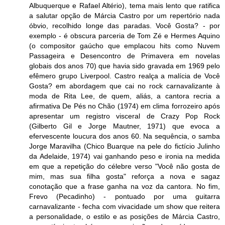
Albuquerque e Rafael Altério), tema mais lento que ratifica
a salutar opção de Márcia Castro por um repertório nada
óbvio, recolhido longe das paradas. Você Gosta? - por
exemplo - é obscura parceria de Tom Zé e Hermes Aquino
(o compositor gaúcho que emplacou hits como Nuvem
Passageira e Desencontro de Primavera em novelas
globais dos anos 70) que havia sido gravada em 1969 pelo
efêmero grupo Liverpool. Castro realça a malícia de Você
Gosta? em abordagem que cai no rock carnavalizante à
moda de Rita Lee, de quem, aliás, a cantora recria a
afirmativa De Pés no Chão (1974) em clima forrozeiro após
apresentar um registro visceral de Crazy Pop Rock
(Gilberto Gil e Jorge Mautner, 1971) que evoca a
efervescente loucura dos anos 60. Na sequência, o samba
Jorge Maravilha (Chico Buarque na pele do fictício Julinho
da Adelaide, 1974) vai ganhando peso e ironia na medida
em que a repetição do célebre verso "Você não gosta de
mim, mas sua filha gosta" reforça a nova e sagaz
conotação que a frase ganha na voz da cantora. No fim,
Frevo (Pecadinho) - pontuado por uma guitarra
carnavalizante - fecha com vivacidade um show que reitera
a personalidade, o estilo e as posições de Márcia Castro,