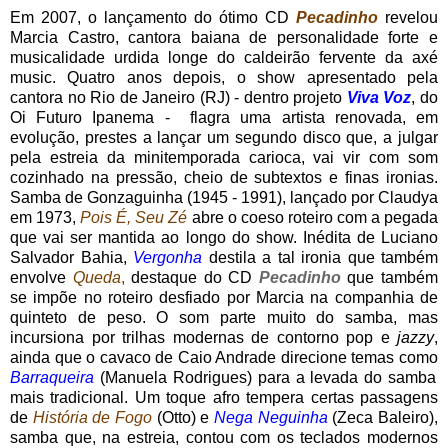
Em 2007, o lançamento do ótimo CD
Pecadinho
revelou
Marcia Castro, cantora baiana de personalidade forte e
musicalidade urdida longe do caldeirão fervente da axé
music. Quatro anos depois, o show apresentado pela
cantora no Rio de Janeiro (RJ) - dentro projeto
Viva Voz
, do
Oi Futuro Ipanema - flagra uma artista renovada, em
evolução, prestes a lançar um segundo disco que, a julgar
pela estreia da minitemporada carioca, vai vir com som
cozinhado na pressão, cheio de subtextos e finas ironias.
Samba de Gonzaguinha (1945 - 1991), lançado por Claudya
em 1973,
Pois É, Seu Zé
abre o coeso roteiro com a pegada
que vai ser mantida ao longo do show. Inédita de Luciano
Salvador Bahia,
Vergonha
destila a tal ironia que também
envolve
Queda
,
destaque do CD
Pecadinho
que também
se impõe no roteiro desfiado por Marcia na companhia de
quinteto de peso. O som parte muito do samba, mas
incursiona por trilhas modernas de contorno pop e
jazzy
,
ainda que o cavaco de Caio Andrade direcione temas como
Barraqueira
(Manuela Rodrigues) para a levada do samba
mais tradicional. Um toque afro tempera certas passagens
de
História de Fogo
(Otto) e
Nega Neguinha
(Zeca Baleiro),
samba que, na estreia, contou com os teclados modernos