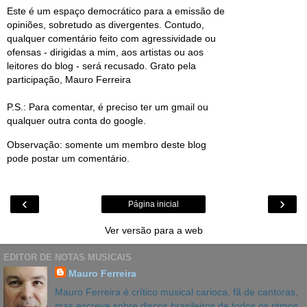
Este é um espaço democrático para a emissão de
opiniões, sobretudo as divergentes. Contudo,
qualquer comentário feito com agressividade ou
ofensas - dirigidas a mim, aos artistas ou aos
leitores do blog - será recusado. Grato pela
participação, Mauro Ferreira
P.S.: Para comentar, é preciso ter um gmail ou
qualquer outra conta do google.
Observação: somente um membro deste blog
pode postar um comentário.
‹
›
Página inicial
Ver versão para a web
EDITOR DE NOTAS MUSICAIS
Mauro Ferreira
Mauro Ferreira é crítico musical carioca, fã de cantoras,
mas escreve sobre discos brasileiros de todos os ritmos