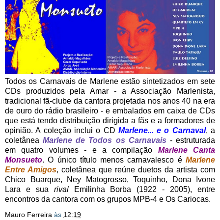
Todos os Carnavais de Marlene estão sintetizados em sete
CDs produzidos pela Amar - a Associação Marlenista,
tradicional fã-clube da cantora projetada nos anos 40 na era
de ouro do rádio brasileiro - e embalados em caixa de CDs
que está tendo distribuição dirigida a fãs e a formadores de
opinião. A coleção inclui o CD
Marlene... e o Carnaval
, a
coletânea
Marlene de Todos os Carnavais
- estruturada
em quatro volumes - e a compilação
Marlene Canta
Monsueto
. O único título menos carnavalesco é
Marlene
Entre Amigos
, coletânea que reúne duetos da artista com
Chico Buarque, Ney Matogrosso, Toquinho, Dona Ivone
Lara e sua
rival
Emilinha Borba (1922 - 2005), entre
encontros da cantora com os grupos MPB-4 e Os Cariocas.
Mauro Ferreira
às
12:19