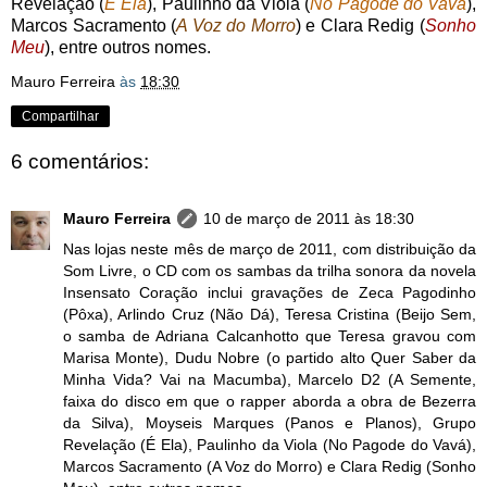
Revelação (
É Ela
), Paulinho da Viola (
No Pagode do Vavá
),
Marcos Sacramento (
A Voz do Morro
) e Clara Redig (
Sonho
Meu
), entre outros nomes.
Mauro Ferreira
às
18:30
Compartilhar
6 comentários:
Mauro Ferreira
10 de março de 2011 às 18:30
Nas lojas neste mês de março de 2011, com distribuição da
Som Livre, o CD com os sambas da trilha sonora da novela
Insensato Coração inclui gravações de Zeca Pagodinho
(Pôxa), Arlindo Cruz (Não Dá), Teresa Cristina (Beijo Sem,
o samba de Adriana Calcanhotto que Teresa gravou com
Marisa Monte), Dudu Nobre (o partido alto Quer Saber da
Minha Vida? Vai na Macumba), Marcelo D2 (A Semente,
faixa do disco em que o rapper aborda a obra de Bezerra
da Silva), Moyseis Marques (Panos e Planos), Grupo
Revelação (É Ela), Paulinho da Viola (No Pagode do Vavá),
Marcos Sacramento (A Voz do Morro) e Clara Redig (Sonho