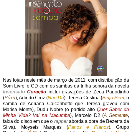
Nas lojas neste mês de março de 2011, com distribuição da
Som Livre, o CD com os sambas da trilha sonora da novela
Insensato
Coração
inclui gravações de Zeca Pagodinho
(
Pôxa
), Arlindo Cruz (
Não Dá
), Teresa Cristina (
Beijo Sem
, o
samba de Adriana Calcanhotto que Teresa gravou com
Marisa Monte), Dudu Nobre (o partido alto
Quer Saber da
Minha Vida? Vai na Macumba
), Marcelo D2 (
A Semente
,
faixa do disco em que o
rapper
aborda a obra de Bezerra da
Silva), Moyseis Marques (
Panos e Planos
), Grupo