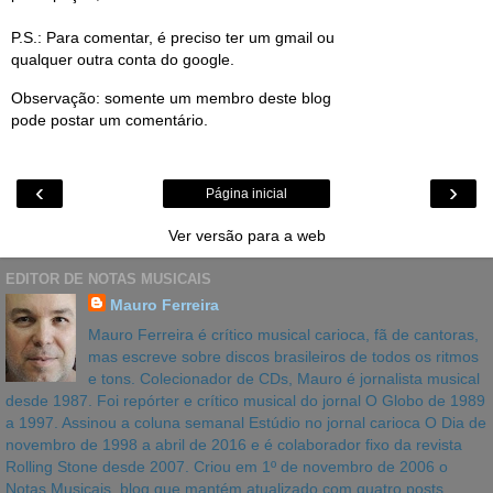
P.S.: Para comentar, é preciso ter um gmail ou
qualquer outra conta do google.
Observação: somente um membro deste blog
pode postar um comentário.
‹
›
Página inicial
Ver versão para a web
EDITOR DE NOTAS MUSICAIS
Mauro Ferreira
Mauro Ferreira é crítico musical carioca, fã de cantoras,
mas escreve sobre discos brasileiros de todos os ritmos
e tons. Colecionador de CDs, Mauro é jornalista musical
desde 1987. Foi repórter e crítico musical do jornal O Globo de 1989
a 1997. Assinou a coluna semanal Estúdio no jornal carioca O Dia de
novembro de 1998 a abril de 2016 e é colaborador fixo da revista
Rolling Stone desde 2007. Criou em 1º de novembro de 2006 o
Notas Musicais, blog que mantém atualizado com quatro posts