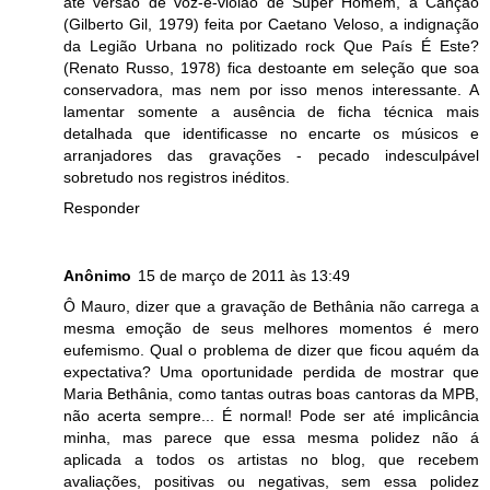
até versão de voz-e-violão de Super Homem, a Canção
(Gilberto Gil, 1979) feita por Caetano Veloso, a indignação
da Legião Urbana no politizado rock Que País É Este?
(Renato Russo, 1978) fica destoante em seleção que soa
conservadora, mas nem por isso menos interessante. A
lamentar somente a ausência de ficha técnica mais
detalhada que identificasse no encarte os músicos e
arranjadores das gravações - pecado indesculpável
sobretudo nos registros inéditos.
Responder
Anônimo
15 de março de 2011 às 13:49
Ô Mauro, dizer que a gravação de Bethânia não carrega a
mesma emoção de seus melhores momentos é mero
eufemismo. Qual o problema de dizer que ficou aquém da
expectativa? Uma oportunidade perdida de mostrar que
Maria Bethânia, como tantas outras boas cantoras da MPB,
não acerta sempre... É normal! Pode ser até implicância
minha, mas parece que essa mesma polidez não á
aplicada a todos os artistas no blog, que recebem
avaliações, positivas ou negativas, sem essa polidez