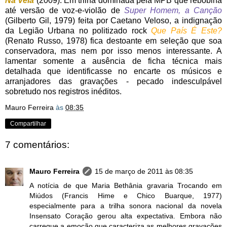
Na Veia
(2009). Em trilha dominada pela MPB que rebobina
até versão de voz-e-violão de
Super Homem, a Canção
(Gilberto Gil, 1979) feita por Caetano Veloso, a indignação
da Legião Urbana no politizado rock
Que País É Este?
(Renato Russo, 1978) fica destoante em seleção que soa
conservadora, mas nem por isso menos interessante. A
lamentar somente a ausência de ficha técnica mais
detalhada que identificasse no encarte os músicos e
arranjadores das gravações - pecado indesculpável
sobretudo nos registros inéditos.
Mauro Ferreira
às
08:35
Compartilhar
7 comentários:
Mauro Ferreira
15 de março de 2011 às 08:35
A notícia de que Maria Bethânia gravaria Trocando em
Miúdos (Francis Hime e Chico Buarque, 1977)
especialmente para a trilha sonora nacional da novela
Insensato Coração gerou alta expectativa. Embora não
carregue a emoção que caracteriza as melhores gravações