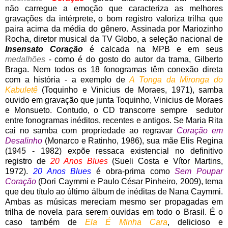
não carregue a emoção que caracteriza as melhores
gravações da intérprete, o bom registro valoriza trilha que
paira acima da média do gênero. Assinada por Mariozinho
Rocha, diretor musical da TV Globo, a seleção nacional de
Insensato Coração
é calcada na MPB e em seus
medalhões
- como é do gosto do autor da trama, Gilberto
Braga. Nem todos os 18 fonogramas têm conexão direta
com a história - a exemplo de
A Tonga da Mironga do
Kabuletê
(Toquinho e Vinicius de Moraes, 1971), samba
ouvido em gravação que junta Toquinho, Vinicius de Moraes
e Monsueto. Contudo, o CD transcorre sempre sedutor
entre fonogramas inéditos, recentes e antigos. Se Maria Rita
cai no samba com propriedade ao regravar
Coração em
Desalinho
(Monarco e Ratinho, 1986), sua mãe Elis Regina
(1945 - 1982) expõe ressaca existencial no definitivo
registro de
20 Anos Blues
(Sueli Costa e Vítor Martins,
1972).
20 Anos Blues
é obra-prima como
Sem Poupar
Coração
(Dori Caymmi e Paulo César Pinheiro, 2009), tema
que deu título ao último álbum de inéditas de Nana Caymmi.
Ambas as músicas mereciam mesmo ser propagadas em
trilha de novela para serem ouvidas em todo o Brasil. É o
caso também de
Ela É Minha Cara
, delicioso e