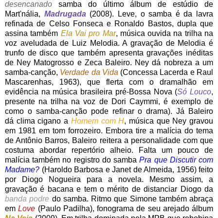
desencanado
samba do último álbum de estúdio de
Mart'nália,
Madrugada
(2008). Leve, o samba é da lavra
refinada de Celso Fonseca e Ronaldo Bastos, dupla que
assina também
Ela Vai pro Mar
, música ouvida na trilha na
voz aveludada de Luiz Melodia. A gravação de Melodia é
trunfo de disco que também apresenta gravações inéditas
de Ney Matogrosso e Zeca Baleiro. Ney dá nobreza a um
samba-canção,
Verdade da Vida
(Concessa Lacerda e Raul
Mascarenhas, 1963), que flerta com o dramalhão em
evidência na música brasileira pré-Bossa Nova (
Só Louco
,
presente na trilha na voz de Dori Caymmi, é exemplo de
como o samba-canção pode refinar o drama). Já Baleiro
dá clima cigano a
Homem com H
, música que Ney gravou
em 1981 em tom forrozeiro. Embora tire a malícia do tema
de Antônio Barros, Baleiro reitera a personalidade com que
costuma abordar repertório alheio. Falta um pouco de
malícia também no registro do samba
Pra que Discutir com
Madame?
(Haroldo Barbosa e Janet de Almeida, 1956) feito
por Diogo Nogueira para a novela. Mesmo assim, a
gravação é bacana e tem o mérito de distanciar Diogo da
banda podre
do samba. Ritmo que Simone também abraça
em
Love
(Paulo Padilha), fonograma de seu arejado álbum