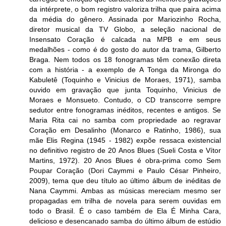
da intérprete, o bom registro valoriza trilha que paira acima
da média do gênero. Assinada por Mariozinho Rocha,
diretor musical da TV Globo, a seleção nacional de
Insensato Coração é calcada na MPB e em seus
medalhões - como é do gosto do autor da trama, Gilberto
Braga. Nem todos os 18 fonogramas têm conexão direta
com a história - a exemplo de A Tonga da Mironga do
Kabuletê (Toquinho e Vinicius de Moraes, 1971), samba
ouvido em gravação que junta Toquinho, Vinicius de
Moraes e Monsueto. Contudo, o CD transcorre sempre
sedutor entre fonogramas inéditos, recentes e antigos. Se
Maria Rita cai no samba com propriedade ao regravar
Coração em Desalinho (Monarco e Ratinho, 1986), sua
mãe Elis Regina (1945 - 1982) expõe ressaca existencial
no definitivo registro de 20 Anos Blues (Sueli Costa e Vítor
Martins, 1972). 20 Anos Blues é obra-prima como Sem
Poupar Coração (Dori Caymmi e Paulo César Pinheiro,
2009), tema que deu título ao último álbum de inéditas de
Nana Caymmi. Ambas as músicas mereciam mesmo ser
propagadas em trilha de novela para serem ouvidas em
todo o Brasil. É o caso também de Ela É Minha Cara,
delicioso e desencanado samba do último álbum de estúdio