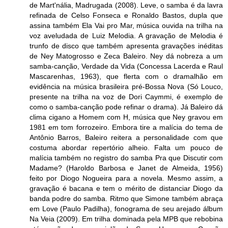
de Mart'nália, Madrugada (2008). Leve, o samba é da lavra
refinada de Celso Fonseca e Ronaldo Bastos, dupla que
assina também Ela Vai pro Mar, música ouvida na trilha na
voz aveludada de Luiz Melodia. A gravação de Melodia é
trunfo de disco que também apresenta gravações inéditas
de Ney Matogrosso e Zeca Baleiro. Ney dá nobreza a um
samba-canção, Verdade da Vida (Concessa Lacerda e Raul
Mascarenhas, 1963), que flerta com o dramalhão em
evidência na música brasileira pré-Bossa Nova (Só Louco,
presente na trilha na voz de Dori Caymmi, é exemplo de
como o samba-canção pode refinar o drama). Já Baleiro dá
clima cigano a Homem com H, música que Ney gravou em
1981 em tom forrozeiro. Embora tire a malícia do tema de
Antônio Barros, Baleiro reitera a personalidade com que
costuma abordar repertório alheio. Falta um pouco de
malícia também no registro do samba Pra que Discutir com
Madame? (Haroldo Barbosa e Janet de Almeida, 1956)
feito por Diogo Nogueira para a novela. Mesmo assim, a
gravação é bacana e tem o mérito de distanciar Diogo da
banda podre do samba. Ritmo que Simone também abraça
em Love (Paulo Padilha), fonograma de seu arejado álbum
Na Veia (2009). Em trilha dominada pela MPB que rebobina