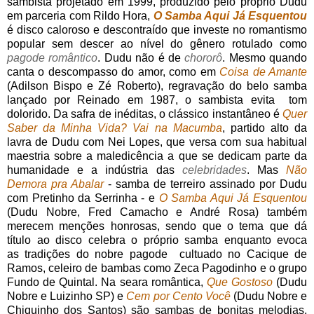
sambista projetado em 1999, produzido pelo próprio Dudu
em parceria com Rildo Hora,
O Samba Aqui Já Esquentou
é disco caloroso e descontraído que investe no romantismo
popular sem descer ao nível do gênero rotulado como
pagode romântico
. Dudu não é de
chororô
. Mesmo quando
canta o descompasso do amor, como em
Coisa de Amante
(Adilson Bispo e Zé Roberto), regravação do belo samba
lançado por Reinado em 1987, o sambista evita tom
dolorido. Da safra de inéditas, o clássico instantâneo é
Quer
Saber da Minha Vida? Vai na Macumba
, partido alto da
lavra de Dudu com Nei Lopes, que versa com sua habitual
maestria sobre a maledicência a que se dedicam parte da
humanidade e a indústria das
celebridades
. Mas
Não
Demora pra Abalar
- samba de terreiro assinado por Dudu
com Pretinho da Serrinha - e
O Samba Aqui Já Esquentou
(Dudu Nobre, Fred Camacho e André Rosa) também
merecem menções honrosas, sendo que o tema que dá
título ao disco celebra o próprio samba enquanto evoca
as tradições do nobre pagode cultuado no Cacique de
Ramos, celeiro de bambas como Zeca Pagodinho e o grupo
Fundo de Quintal. Na seara romântica,
Que Gostoso
(Dudu
Nobre e Luizinho SP) e
Cem por Cento Você
(Dudu Nobre e
Chiquinho dos Santos) são sambas de bonitas melodias,