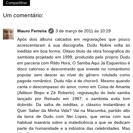
Compartilhar
Um comentário:
Mauro Ferreira
3 de março de 2011 às 10:29
Após dois álbuns calcados em regravações que pouco
acrescentaram à sua discografia, Dudu Nobre volta às
inéditas em boa forma. Oitavo título da obra fonográfica do
sambista projetado em 1999, produzido pelo próprio Dudu
em parceria com Rildo Hora, O Samba Aqui Já Esquentou é
disco caloroso e descontraído que investe no romantismo
popular sem descer ao nível do gênero rotulado como
pagode romântico. Dudu não é de chororô. Mesmo quando
canta o descompasso do amor, como em Coisa de Amante
(Adilson Bispo e Zé Roberto), regravação do belo samba
lançado por Reinado em 1987, o sambista evita tom
dolorido. Da safra de inéditas, o clássico instantâneo é
Quer Saber da Minha Vida? Vai na Macumba, partido alto
da lavra de Dudu com Nei Lopes, que versa com sua
habitual maestria sobre a maledicência a que se dedicam
parte da humanidade e a indústria das celebridades. Mas