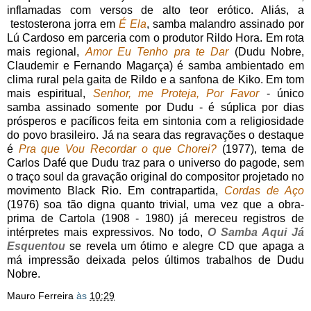
inflamadas com versos de alto teor erótico. Aliás, a
testosterona jorra em
É Ela
, samba malandro assinado por
Lú Cardoso em parceria com o produtor Rildo Hora. Em rota
mais regional,
Amor Eu Tenho pra te Dar
(Dudu Nobre,
Claudemir e Fernando Magarça) é samba ambientado em
clima rural pela gaita de Rildo e a sanfona de Kiko. Em tom
mais espiritual,
Senhor, me Proteja, Por Favor
- único
samba assinado somente por Dudu - é súplica por dias
prósperos e pacíficos feita em sintonia com a religiosidade
do povo brasileiro. Já na seara das regravações o destaque
é
Pra que Vou Recordar o que Chorei?
(1977), tema de
Carlos Dafé que Dudu traz para o universo do pagode, sem
o traço soul da gravação original do compositor projetado no
movimento Black Rio. Em contrapartida,
Cordas de Aço
(1976) soa tão digna quanto trivial, uma vez que a obra-
prima de Cartola (1908 - 1980) já mereceu registros de
intérpretes mais expressivos. No todo,
O Samba Aqui Já
Esquentou
se revela um ótimo e alegre CD que apaga a
má impressão deixada pelos últimos trabalhos de Dudu
Nobre.
Mauro Ferreira
às
10:29