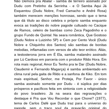
Não Demora pra Abalar - samba de terreiro assinado por
Dudu com Pretinho da Serrinha - e O Samba Aqui Já
Esquentou (Dudu Nobre, Fred Camacho e André Rosa)
também merecem menções honrosas, sendo que o tema
que dá título ao disco celebra o próprio samba enquanto
evoca as tradições do nobre pagode cultuado no Cacique
de Ramos, celeiro de bambas como Zeca Pagodinho e o
grupo Fundo de Quintal. Na seara romântica, Que Gostoso
(Dudu Nobre e Luizinho SP) e Cem por Cento Você (Dudu
Nobre e Chiquinho dos Santos) são sambas de bonitas
melodias, inflamadas com versos de alto teor erótico. Aliás,
a testosterona jorra em É Ela, samba malandro assinado
por Lú Cardoso em parceria com o produtor Rildo Hora. Em
rota mais regional, Amor Eu Tenho pra te Dar (Dudu Nobre,
Claudemir e Fernando Magarça) é samba ambientado em
clima rural pela gaita de Rildo e a sanfona de Kiko. Em tom
mais espiritual, Senhor, me Proteja, Por Favor - único
samba assinado somente por Dudu - é súplica por dias
prósperos e pacíficos feita em sintonia com a religiosidade
do povo brasileiro. Já na seara das regravações o
destaque é Pra que Vou Recordar o que Chorei? (1977),
tema de Carlos Dafé que Dudu traz para o universo do
pagode, sem o traço soul da gravação original do