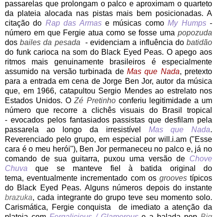
passarelas que prolongam o palco e aproximam o quarteto
da plateia alocada nas pistas mais bem posicionadas. A
citação do
Rap das Armas
e músicas como
My Humps
-
número em que Fergie atua como se fosse uma
popozuda
dos
bailes da pesada
- evidenciam a influência do
batidão
do funk carioca na som do Black Eyed Peas. O apego aos
ritmos mais genuinamente brasileiros é especialmente
assumido na versão turbinada de
Mas que Nada
, pretexto
para a entrada em cena de Jorge Ben Jor, autor da música
que, em 1966, catapultou Sergio Mendes ao estrelato nos
Estados Unidos. O
Zé Pretinho
conferiu legitimidade a um
número que recorre a clichês visuais do Brasil tropical
- evocados pelos fantasiados passistas que desfilam pela
passarela ao longo da irresistível
Mas que Nada
.
Reverenciado pelo grupo, em especial por will.i.am ("Esse
cara é o meu herói"), Ben Jor permaneceu no palco e, já no
comando de sua guitarra, puxou uma versão de
Chove
Chuva
que se manteve fiel à batida original do
tema, eventualmente incrementado com os
grooves
típicos
do Black Eyed Peas. Alguns números depois do instante
brazuka
, cada integrante do grupo teve seu momento solo.
Carismática, Fergie conquista de imediato a atenção da
plateia com
Fergalicious / Glamorous
e a balada pop
Big