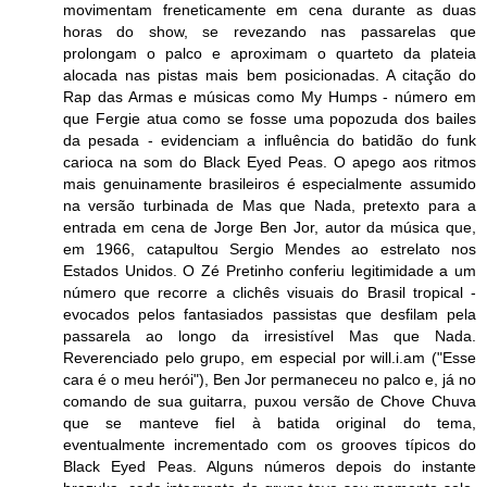
movimentam freneticamente em cena durante as duas
horas do show, se revezando nas passarelas que
prolongam o palco e aproximam o quarteto da plateia
alocada nas pistas mais bem posicionadas. A citação do
Rap das Armas e músicas como My Humps - número em
que Fergie atua como se fosse uma popozuda dos bailes
da pesada - evidenciam a influência do batidão do funk
carioca na som do Black Eyed Peas. O apego aos ritmos
mais genuinamente brasileiros é especialmente assumido
na versão turbinada de Mas que Nada, pretexto para a
entrada em cena de Jorge Ben Jor, autor da música que,
em 1966, catapultou Sergio Mendes ao estrelato nos
Estados Unidos. O Zé Pretinho conferiu legitimidade a um
número que recorre a clichês visuais do Brasil tropical -
evocados pelos fantasiados passistas que desfilam pela
passarela ao longo da irresistível Mas que Nada.
Reverenciado pelo grupo, em especial por will.i.am ("Esse
cara é o meu herói"), Ben Jor permaneceu no palco e, já no
comando de sua guitarra, puxou versão de Chove Chuva
que se manteve fiel à batida original do tema,
eventualmente incrementado com os grooves típicos do
Black Eyed Peas. Alguns números depois do instante