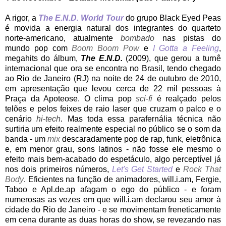
A rigor, a
The E.N.D. World Tour
do grupo Black Eyed Peas
é movida a energia natural dos integrantes do quarteto
norte-americano, atualmente
bombado
nas pistas do
mundo pop com
Boom Boom Pow
e
I Gotta a Feeling
,
megahits do álbum,
The E.N.D.
(2009), que gerou a turnê
internacional que ora se encontra no Brasil, tendo chegado
ao Rio de Janeiro (RJ) na noite de 24 de outubro de 2010,
em apresentação que levou cerca de 22 mil pessoas à
Praça da Apoteose. O clima pop
sci-fi
é realçado pelos
telões e pelos feixes de raio laser que cruzam o palco e o
cenário
hi-tech
. Mas toda essa parafernália técnica não
surtiria um efeito realmente especial no público se o som da
banda - um
mix
descaradamente pop de rap, funk, eletrônica
e, em menor grau, sons latinos - não fosse ele mesmo o
efeito mais bem-acabado do espetáculo, algo perceptível já
nos dois primeiros números,
Let's Get Started
e
Rock That
Body
. Eficientes na função de animadores, will.i.am, Fergie,
Taboo e Apl.de.ap afagam o ego do público - e foram
numerosas as vezes em que will.i.am declarou seu amor à
cidade do Rio de Janeiro - e se movimentam freneticamente
em cena durante as duas horas do show, se revezando nas