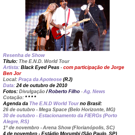
Resenha
de Show
Título:
The E.N.D. World Tour
Artista:
Black Eyed Peas
-
com participação de Jorge
Ben Jor
Local:
Praça da Apoteose
(RJ)
Data:
24 de outubro de 2010
Fotos:
Divulgação
/
Roberto Filho
-
Ag. News
Cotação:
* * * *
Agenda da
The E.N.D World Tour
no Brasil:
26 de outubro - Mega Space (Belo Horizonte, MG)
30 de outubro - Estacionamento da FIERGs (Porto
Alegre, RS
)
1º de novembro - Arena Show (Florianópolis, SC)
4 de novembro - Estádio Morumbi (São Paulo, SP)