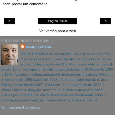
pode postar um comentário.
‹
›
Página inicial
Ver versão para a web
EDITOR DE NOTAS MUSICAIS
Mauro Ferreira
Mauro Ferreira é crítico musical carioca, fã de cantoras,
mas escreve sobre discos brasileiros de todos os ritmos
e tons. Colecionador de CDs, Mauro é jornalista musical
desde 1987. Foi repórter e crítico musical do jornal O Globo de 1989
a 1997. Assinou a coluna semanal Estúdio no jornal carioca O Dia de
novembro de 1998 a abril de 2016 e é colaborador fixo da revista
Rolling Stone desde 2007. Criou em 1º de novembro de 2006 o
Notas Musicais, blog que mantém atualizado com quatro posts
diários por acreditar no ofício de escrever racionalmente sobre a
mais emocional e bela das formas de arte, a deusa música.
Ver meu perfil completo