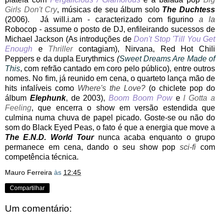
Girls Don't Cry
, músicas de seu álbum solo
The Duchtess
(2006). Já will.i.am - caracterizado com figurino
a la
Robocop - assume o posto de DJ, enfileirando sucessos de
Michael Jackson (As introduções de
Don't Stop 'Till You Get
Enough
e
Thriller
contagiam), Nirvana, Red Hot Chili
Peppers e da dupla Eurythmics
(
Sweet Dreams Are Made of
This
, com refrão cantado em coro pelo público), entre outros
nomes. No fim, já reunido em cena, o quarteto lança mão de
hits infalíveis como
Where's the Love?
(o chiclete pop do
álbum
Elephunk
, de 2003),
Boom Boom Pow
e
I Gotta a
Feeling
, que encerra o show em versão estendida que
culmina numa chuva de papel picado. Goste-se ou não do
som do Black Eyed Peas, o fato é que a energia que move a
The E.N.D. World Tour
nunca acaba enquanto o grupo
permanece em cena, dando o seu show pop
sci-fi
com
competência técnica.
Mauro Ferreira
às
12:45
Compartilhar
Um comentário: