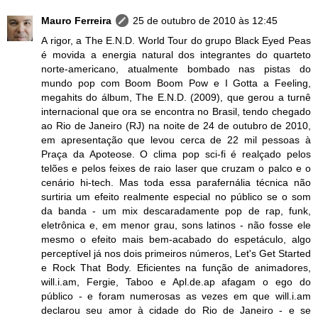
Mauro Ferreira
25 de outubro de 2010 às 12:45
A rigor, a The E.N.D. World Tour do grupo Black Eyed Peas
é movida a energia natural dos integrantes do quarteto
norte-americano, atualmente bombado nas pistas do
mundo pop com Boom Boom Pow e I Gotta a Feeling,
megahits do álbum, The E.N.D. (2009), que gerou a turnê
internacional que ora se encontra no Brasil, tendo chegado
ao Rio de Janeiro (RJ) na noite de 24 de outubro de 2010,
em apresentação que levou cerca de 22 mil pessoas à
Praça da Apoteose. O clima pop sci-fi é realçado pelos
telões e pelos feixes de raio laser que cruzam o palco e o
cenário hi-tech. Mas toda essa parafernália técnica não
surtiria um efeito realmente especial no público se o som
da banda - um mix descaradamente pop de rap, funk,
eletrônica e, em menor grau, sons latinos - não fosse ele
mesmo o efeito mais bem-acabado do espetáculo, algo
perceptível já nos dois primeiros números, Let's Get Started
e Rock That Body. Eficientes na função de animadores,
will.i.am, Fergie, Taboo e Apl.de.ap afagam o ego do
público - e foram numerosas as vezes em que will.i.am
declarou seu amor à cidade do Rio de Janeiro - e se