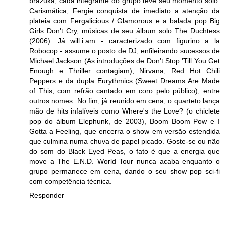
brazuka, cada integrante do grupo teve seu momento solo.
Carismática, Fergie conquista de imediato a atenção da
plateia com Fergalicious / Glamorous e a balada pop Big
Girls Don't Cry, músicas de seu álbum solo The Duchtess
(2006). Já will.i.am - caracterizado com figurino a la
Robocop - assume o posto de DJ, enfileirando sucessos de
Michael Jackson (As introduções de Don't Stop 'Till You Get
Enough e Thriller contagiam), Nirvana, Red Hot Chili
Peppers e da dupla Eurythmics (Sweet Dreams Are Made
of This, com refrão cantado em coro pelo público), entre
outros nomes. No fim, já reunido em cena, o quarteto lança
mão de hits infalíveis como Where's the Love? (o chiclete
pop do álbum Elephunk, de 2003), Boom Boom Pow e I
Gotta a Feeling, que encerra o show em versão estendida
que culmina numa chuva de papel picado. Goste-se ou não
do som do Black Eyed Peas, o fato é que a energia que
move a The E.N.D. World Tour nunca acaba enquanto o
grupo permanece em cena, dando o seu show pop sci-fi
com competência técnica.
Responder